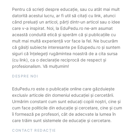
Pentru că scrieți despre educație, sau cu atât mai mult
datorită acestui lucru, ar fi util să citați cu link, atunci
când preluați un articol, părți dintr-un articol sau o idee
care v-a inspirat. Noi, la EduPedu.ro ne-am asumat
această conduită etică și sperăm că și publicațiile cu
mult mai multă experiență vor face la fel. Ne bucurăm
că găsiți subiecte interesante pe Edupedu.ro și suntem
siguri că înțelegeți rugămintea noastră de a cita sursa
(cu link), ca o declarație reciprocă de respect și
profesionalism. Vă mulțumim!
DESPRE NOI
EduPedu.ro este o publicație online care găzduiește
exclusiv articole din domeniul educației și cercetării.
Urmărim constant cum sunt educați copiii noștri, cine și
cum face politicile din educație și cercetare, cine și cum
îi formează pe profesori, cât de adecvate la lumea în
care trăim sunt sistemele de educație și cercetare.
CONTACT REDACȚIE