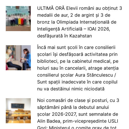
ULTIMĂ ORĂ Elevii români au obținut 3
medalii de aur, 2 de argint și 3 de
bronz la Olimpiada Internațională de
Inteligență Artificială – IOAI 2026,
desfășurată în Kazahstan
Încă mai sunt școli în care consilierii
școlari își desfășoară activitatea prin
biblioteci, pe la cabinetul medical, pe
holuri sau în cancelarii, atrage atenția
consilierul școlar Aura Stănculescu /
Sunt spații inadecvate în care copilul
nu va destăinui nimic niciodată
Noi comasări de clase și posturi, cu 3
săptămâni până la debutul anului
școlar 2026-2027, sunt semnalate de
Alin Badea, prim-vicepreședinte USLI
Gorj: Ministerul o comite grav de tot.