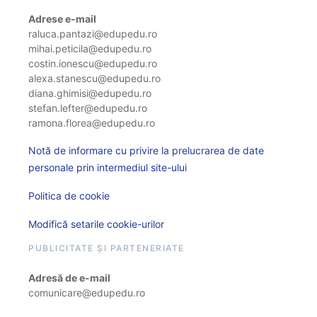
Adrese e-mail
raluca.pantazi@edupedu.ro
mihai.peticila@edupedu.ro
costin.ionescu@edupedu.ro
alexa.stanescu@edupedu.ro
diana.ghimisi@edupedu.ro
stefan.lefter@edupedu.ro
ramona.florea@edupedu.ro
Notă de informare cu privire la prelucrarea de date
personale prin intermediul site-ului
Politica de cookie
Modifică setarile cookie-urilor
PUBLICITATE ȘI PARTENERIATE
Adresă de e-mail
comunicare@edupedu.ro