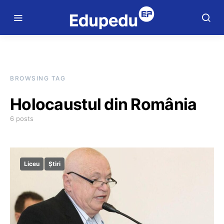
BROWSING TAG
Holocaustul din România
6 posts
Liceu
Știri