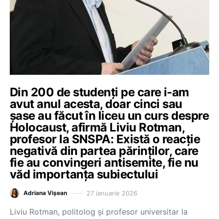
Din 200 de studenți pe care i-am
avut anul acesta, doar cinci sau
șase au făcut în liceu un curs despre
Holocaust, afirmă Liviu Rotman,
profesor la SNSPA: Există o reacție
negativă din partea părinților, care
fie au convingeri antisemite, fie nu
văd importanța subiectului
27 ianuarie 2026
Adriana Vișean
Liviu Rotman, politolog și profesor universitar la