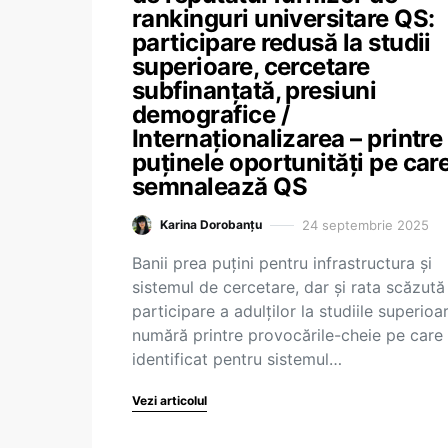
rankinguri universitare QS:
participare redusă la studii
superioare, cercetare
subfinanțată, presiuni
demografice /
Internaționalizarea – printre
puținele oportunități pe care
semnalează QS
24 septembrie 2025
Karina Dorobanțu
Banii prea puțini pentru infrastructura și
sistemul de cercetare, dar și rata scăzută
participare a adulților la studiile superioa
numără printre provocările-cheie pe care 
identificat pentru sistemul…
Vezi articolul