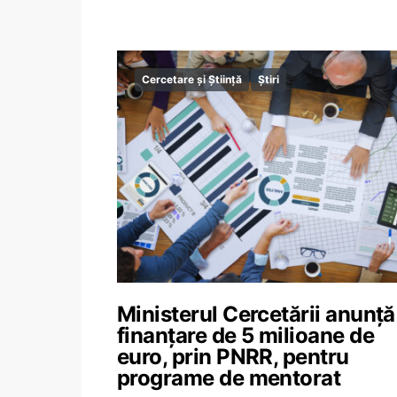
Cercetare și Știință
Știri
Ministerul Cercetării anunță
finanțare de 5 milioane de
euro, prin PNRR, pentru
programe de mentorat