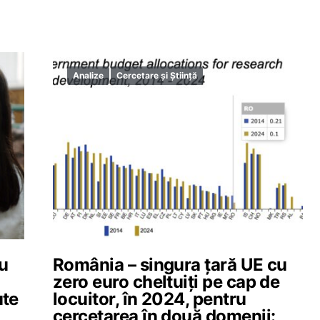
Analize
Cercetare și Știință
ru
România – singura țară UE cu
zero euro cheltuiți pe cap de
ute
locuitor, în 2024, pentru
cercetarea în două domenii: