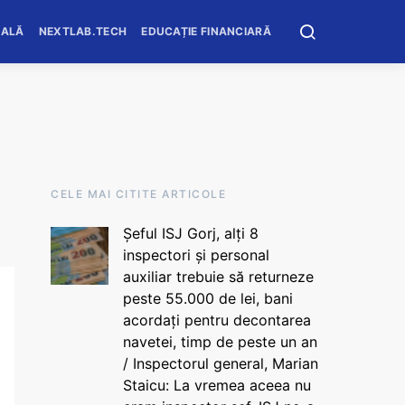
OALĂ
NEXTLAB.TECH
EDUCAȚIE FINANCIARĂ
CELE MAI CITITE ARTICOLE
Șeful ISJ Gorj, alți 8
inspectori și personal
auxiliar trebuie să returneze
peste 55.000 de lei, bani
acordați pentru decontarea
navetei, timp de peste un an
/ Inspectorul general, Marian
Staicu: La vremea aceea nu