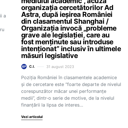
mediului academic”, acuză
organizația cercetătorilor Ad
Astra, după ieșirea României
ii a
din clasamentul Shanghai /
Organizația invocă „probleme
ru
grave ale legislației, care au
fost menținute sau introduse
intenționat” inclusiv în ultimele
măsuri legislative
31 august 2023
C.I.
Poziția României în clasamentele academice
și de cercetare este “foarte departe de nivelul
corespunzător măcar unei performanțe
medii”, dintr-o serie de motive, de la nivelul
finanțării la lipsa de interes…
Vezi articolul