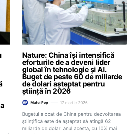
u
Nature: China își intensifică
eforturile de a deveni lider
global în tehnologie și AI.
Buget de peste 60 de miliarde
ă
de dolari așteptat pentru
știință în 2026
17 martie 2026
Matei Pop
la
Bugetul alocat de China pentru dezvoltarea
științifică este de așteptat să atingă 62
miliarde de dolari anul acesta, cu 10% mai