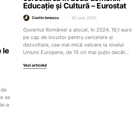
Educație și Cultură – Eurostat
30 iulie 2025
Costin Ionescu
Guvernul României a alocat, în 2024, 19,1 euro
pe cap de locuitor pentru cercetare și
dezvoltare, cea mai mică valoare la nivelul
 le
Uniunii Europene, de 15 ori mai puțin decât…
Vezi articolul
 de
re se
le-a