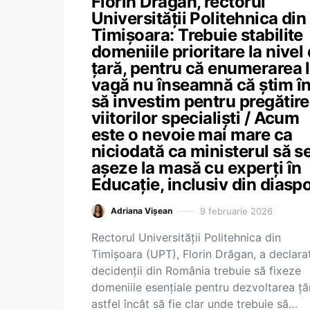
Florin Drăgan, rectorul
Universității Politehnica din
Timișoara: Trebuie stabilite
domeniile prioritare la nivel
țară, pentru că enumerarea 
vagă nu înseamnă că știm în
să investim pentru pregătir
viitorilor specialiști / Acum
este o nevoie mai mare ca
niciodată ca ministerul să s
așeze la masă cu experți în
Educație, inclusiv din diasp
9 februarie 2026
Adriana Vișean
Rectorul Universității Politehnica din
Timișoara (UPT), Florin Drăgan, a declara
decidenții din România trebuie să fixeze
domeniile esențiale pentru dezvoltarea țăr
astfel încât să fie clar unde trebuie să…