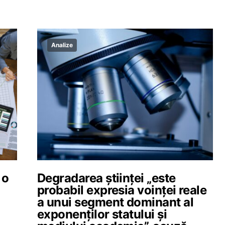
Analize
 o
Degradarea științei „este
probabil expresia voinței reale
a unui segment dominant al
exponenților statului și