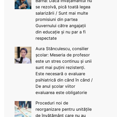
Barna: Dacă învățământul nu
se rezolvă, pică toată legea
salarizării / Sunt mai multe
promisiuni din partea
Guvernului către angajații
din educație și nu par a fi
respectate
Aura Stănculescu, consilier
școlar: Meseria de profesor
este un stres continuu și unii
sunt mai puțini rezistenți.
Este necesară o evaluare
psihiatrică din când în când /
De anul școlar viitor
evaluarea este obligatorie
Proceduri noi de
reorganizare pentru unitățile
de învățământ care nu au