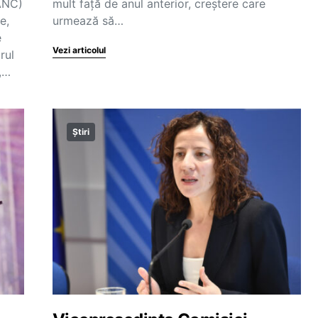
(ANC)
mult față de anul anterior, creștere care
e,
urmează să…
e
Vezi articolul
rul
,…
Știri