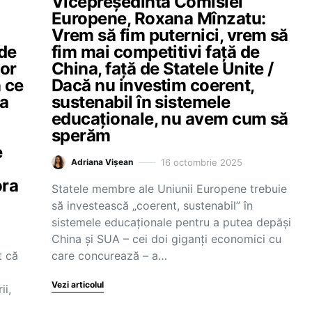
Vicepreședinta Comisiei
Europene, Roxana Mînzatu:
Vrem să fim puternici, vrem să
 de
fim mai competitivi față de
lor
China, față de Statele Unite /
 ce
Dacă nu investim coerent,
ea
sustenabil în sistemele
educaționale, nu avem cum să
sperăm
e
16 octombrie 2025
Adriana Vișean
ora
Statele membre ale Uniunii Europene trebuie
să investească „coerent, sustenabil” în
sistemele educaționale pentru a putea depăși
China și SUA – cei doi giganți economici cu
t că
care concurează – a…
Vezi articolul
ii,