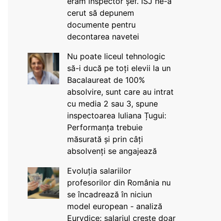
eram inspector șef. ISJ ne-a
cerut să depunem
documente pentru
decontarea navetei
Nu poate liceul tehnologic
să-i ducă pe toți elevii la un
Bacalaureat de 100%
absolvire, sunt care au intrat
cu media 2 sau 3, spune
inspectoarea Iuliana Țugui:
Performanța trebuie
măsurată și prin câți
absolvenți se angajează
Evoluția salariilor
profesorilor din România nu
se încadrează în niciun
model european - analiză
Eurydice: salariul crește doar