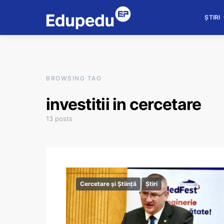
ȘTIRI
BROWSING TAG
investitii in cercetare
13 posts
Cercetare și Știință
Știri