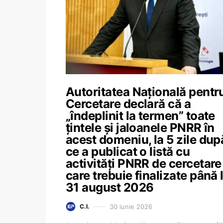
Autoritatea Națională pentr
Cercetare declară că a
„îndeplinit la termen” toate
țintele și jaloanele PNRR în
acest domeniu, la 5 zile dup
ce a publicat o listă cu
activități PNRR de cercetare
care trebuie finalizate până 
31 august 2026
30 iunie 2026
C.I.