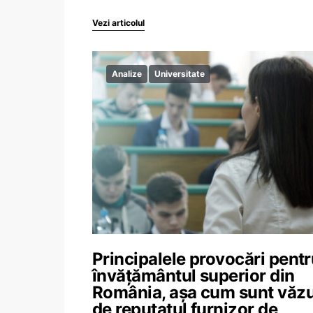
Vezi articolul
Analize
Universitate
Principalele provocări pent
învățământul superior din
România, așa cum sunt văz
de reputatul furnizor de