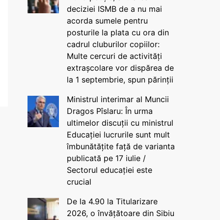
deciziei ISMB de a nu mai
acorda sumele pentru
posturile la plata cu ora din
cadrul cluburilor copiilor:
Multe cercuri de activități
extrașcolare vor dispărea de
la 1 septembrie, spun părinții
Ministrul interimar al Muncii
Dragos Pîslaru: În urma
ultimelor discuții cu ministrul
Educației lucrurile sunt mult
îmbunătățite față de varianta
publicată pe 17 iulie /
Sectorul educației este
crucial
De la 4.90 la Titularizare
2026, o învățătoare din Sibiu