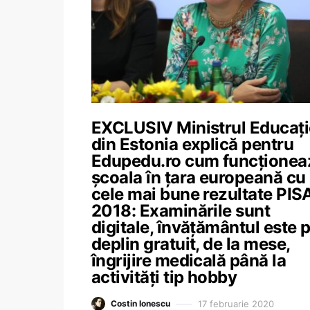
EXCLUSIV Ministrul Educați
din Estonia explică pentru
Edupedu.ro cum funcționea
școala în țara europeană cu
cele mai bune rezultate PIS
2018: Examinările sunt
digitale, învățământul este 
deplin gratuit, de la mese,
îngrijire medicală până la
activități tip hobby
17 februarie 2020
Costin Ionescu