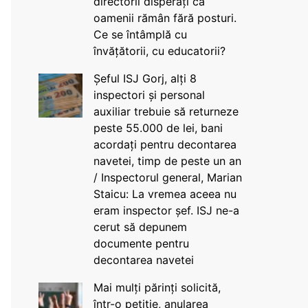
directorii disperați că
oamenii rămân fără posturi.
Ce se întâmplă cu
învățătorii, cu educatorii?
Șeful ISJ Gorj, alți 8
inspectori și personal
auxiliar trebuie să returneze
peste 55.000 de lei, bani
acordați pentru decontarea
navetei, timp de peste un an
/ Inspectorul general, Marian
Staicu: La vremea aceea nu
eram inspector șef. ISJ ne-a
cerut să depunem
documente pentru
decontarea navetei
Mai mulți părinți solicită,
într-o petiție, anularea