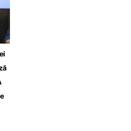
ei
ză
A
pe