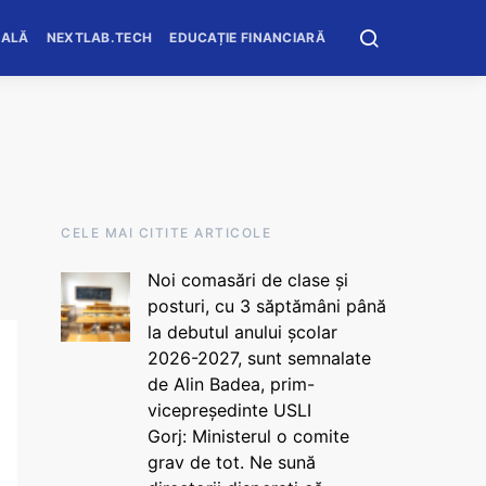
OALĂ
NEXTLAB.TECH
EDUCAȚIE FINANCIARĂ
CELE MAI CITITE ARTICOLE
Noi comasări de clase și
posturi, cu 3 săptămâni până
la debutul anului școlar
2026-2027, sunt semnalate
de Alin Badea, prim-
vicepreședinte USLI
Gorj: Ministerul o comite
grav de tot. Ne sună