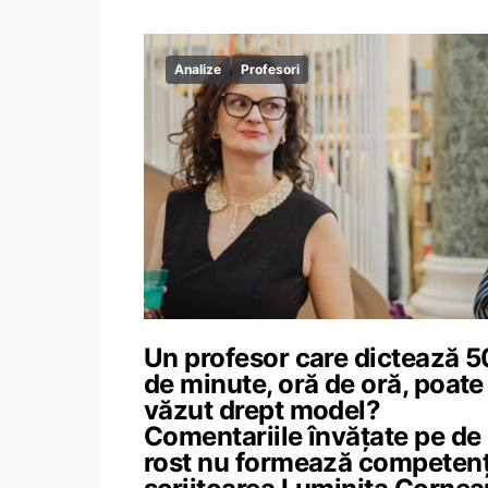
Analize
Profesori
Un profesor care dictează 5
de minute, oră de oră, poate 
văzut drept model?
Comentariile învățate pe de
rost nu formează competenț