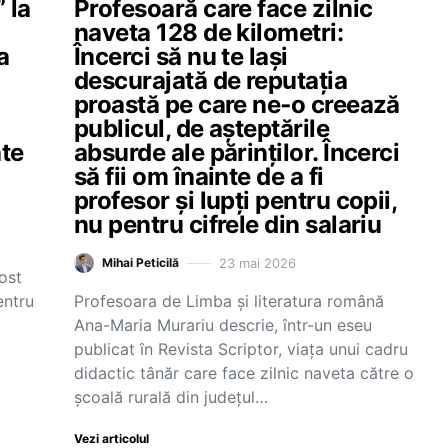
 la
Profesoară care face zilnic
naveta 128 de kilometri:
a
Încerci să nu te lași
descurajată de reputația
proastă pe care ne‑o creează
publicul, de așteptările
ate
absurde ale părinților. Încerci
să fii om înainte de a fi
profesor și lupți pentru copii,
nu pentru cifrele din salariu
23 mai 2026
Mihai Peticilă
ost
entru
Profesoara de Limba și literatura română
Ana-Maria Murariu descrie, într-un eseu
publicat în Revista Scriptor, viața unui cadru
didactic tânăr care face zilnic naveta către o
școală rurală din județul…
Vezi articolul