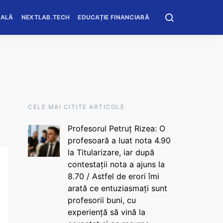
OALĂ
NEXTLAB.TECH
EDUCAȚIE FINANCIARĂ
CELE MAI CITITE ARTICOLE
Profesorul Petruț Rizea: O
profesoară a luat nota 4.90
la Titularizare, iar după
contestații nota a ajuns la
8.70 / Astfel de erori îmi
arată ce entuziasmați sunt
profesorii buni, cu
experiență să vină la