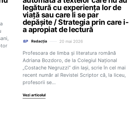
anu
automată a textelor care nu au
legătură cu experiența lor de
viață sau care li se par
depășite / Strategia prin care i-
ea
a apropiat de lectură
u
ani,
20 mai 2026
Redacția
ptor
Profesoara de limba și literatura română
Adriana Bozdoro, de la Colegiul Național
„Costache Negruzzi” din Iași, scrie în cel mai
recent număr al Revistei Scriptor că, la liceu,
profesorii se…
Vezi articolul