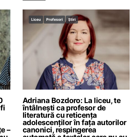
Liceu
Profesori
Știri
0
Adriana Bozdoro: La liceu, te
fi
întâlnești ca profesor de
literatură cu reticența
adolescenților în fața autorilor
e –
canonici, respingerea