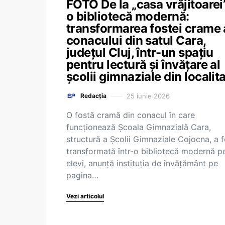
FOTO De la „casa vrăjitoarei”
o bibliotecă modernă:
transformarea fostei crame 
conacului din satul Cara,
județul Cluj, într-un spațiu
pentru lectură și învățare al
școlii gimnaziale din localit
25 iunie 2026
Redacția
O fostă cramă din conacul în care
funcționează Școala Gimnazială Cara,
structură a Școlii Gimnaziale Cojocna, a f
transformată într-o bibliotecă modernă p
elevi, anunță instituția de învățământ pe
pagina…
Vezi articolul