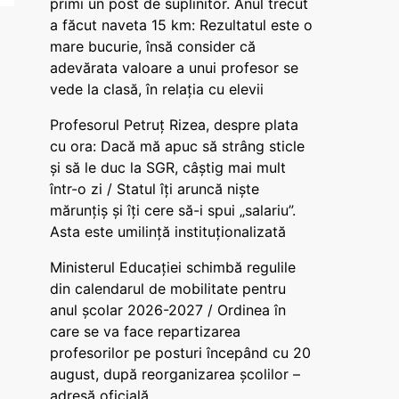
primi un post de suplinitor. Anul trecut
a făcut naveta 15 km: Rezultatul este o
mare bucurie, însă consider că
adevărata valoare a unui profesor se
vede la clasă, în relația cu elevii
Profesorul Petruț Rizea, despre plata
cu ora: Dacă mă apuc să strâng sticle
și să le duc la SGR, câștig mai mult
într-o zi / Statul îți aruncă niște
mărunțiș și îți cere să-i spui „salariu”.
Asta este umilință instituționalizată
Ministerul Educației schimbă regulile
din calendarul de mobilitate pentru
anul școlar 2026-2027 / Ordinea în
care se va face repartizarea
profesorilor pe posturi începând cu 20
august, după reorganizarea școlilor –
adresă oficială