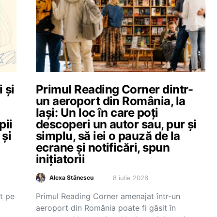
 și
Primul Reading Corner dintr-
un aeroport din România, la
Iași: Un loc în care poți
pii
descoperi un autor sau, pur și
și
simplu, să iei o pauză de la
ecrane și notificări, spun
inițiatorii
8 iulie 2026
Alexa Stănescu
at pe
Primul Reading Corner amenajat într-un
aeroport din România poate fi găsit în