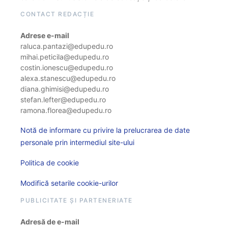
CONTACT REDACȚIE
Adrese e-mail
raluca.pantazi@edupedu.ro
mihai.peticila@edupedu.ro
costin.ionescu@edupedu.ro
alexa.stanescu@edupedu.ro
diana.ghimisi@edupedu.ro
stefan.lefter@edupedu.ro
ramona.florea@edupedu.ro
Notă de informare cu privire la prelucrarea de date
personale prin intermediul site-ului
Politica de cookie
Modifică setarile cookie-urilor
PUBLICITATE ȘI PARTENERIATE
Adresă de e-mail