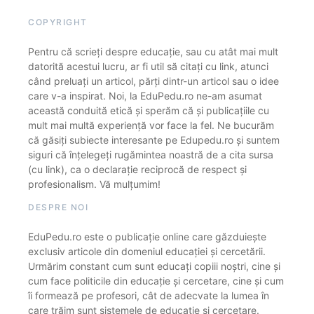
COPYRIGHT
Pentru că scrieți despre educație, sau cu atât mai mult
datorită acestui lucru, ar fi util să citați cu link, atunci
când preluați un articol, părți dintr-un articol sau o idee
care v-a inspirat. Noi, la EduPedu.ro ne-am asumat
această conduită etică și sperăm că și publicațiile cu
mult mai multă experiență vor face la fel. Ne bucurăm
că găsiți subiecte interesante pe Edupedu.ro și suntem
siguri că înțelegeți rugămintea noastră de a cita sursa
(cu link), ca o declarație reciprocă de respect și
profesionalism. Vă mulțumim!
DESPRE NOI
EduPedu.ro este o publicație online care găzduiește
exclusiv articole din domeniul educației și cercetării.
Urmărim constant cum sunt educați copiii noștri, cine și
cum face politicile din educație și cercetare, cine și cum
îi formează pe profesori, cât de adecvate la lumea în
care trăim sunt sistemele de educație și cercetare.