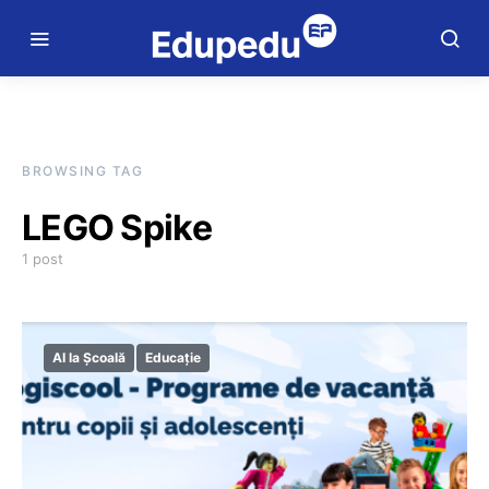
BROWSING TAG
LEGO Spike
1 post
AI la Școală
Educație