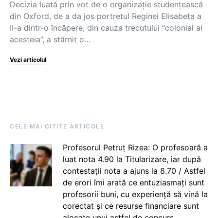
Decizia luată prin vot de o organizație studențească
din Oxford, de a da jos portretul Reginei Elisabeta a
II-a dintr-o încăpere, din cauza trecutului “colonial al
acesteia”, a stârnit o…
Vezi articolul
CELE MAI CITITE ARTICOLE
Profesorul Petruț Rizea: O profesoară a
luat nota 4.90 la Titularizare, iar după
contestații nota a ajuns la 8.70 / Astfel
de erori îmi arată ce entuziasmați sunt
profesorii buni, cu experiență să vină la
corectat și ce resurse financiare sunt
alocate unui astfel de concurs