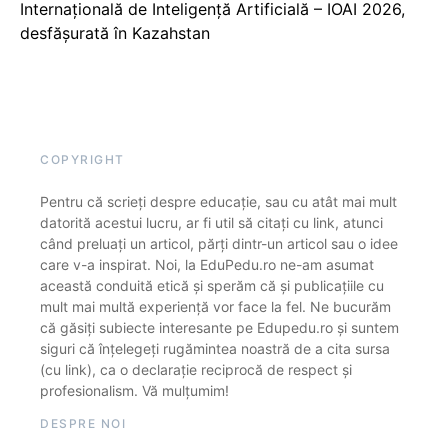
Internațională de Inteligență Artificială – IOAI 2026,
desfășurată în Kazahstan
COPYRIGHT
Pentru că scrieți despre educație, sau cu atât mai mult
datorită acestui lucru, ar fi util să citați cu link, atunci
când preluați un articol, părți dintr-un articol sau o idee
care v-a inspirat. Noi, la EduPedu.ro ne-am asumat
această conduită etică și sperăm că și publicațiile cu
mult mai multă experiență vor face la fel. Ne bucurăm
că găsiți subiecte interesante pe Edupedu.ro și suntem
siguri că înțelegeți rugămintea noastră de a cita sursa
(cu link), ca o declarație reciprocă de respect și
profesionalism. Vă mulțumim!
DESPRE NOI