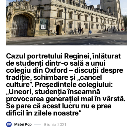
Cazul portretului Reginei, înlăturat
de studenți dintr-o sală a unui
colegiu din Oxford – discuții despre
tradiție, schimbare și „cancel
culture”. Președintele colegiului:
„Uneori, studenția înseamnă
provocarea generației mai în vârstă.
Se pare că acest lucru nu e prea
dificil în zilele noastre”
9 iunie 2021
Matei Pop