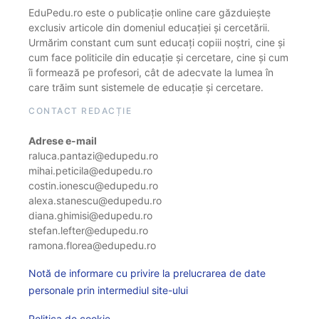
EduPedu.ro este o publicație online care găzduiește
exclusiv articole din domeniul educației și cercetării.
Urmărim constant cum sunt educați copiii noștri, cine și
cum face politicile din educație și cercetare, cine și cum
îi formează pe profesori, cât de adecvate la lumea în
care trăim sunt sistemele de educație și cercetare.
CONTACT REDACȚIE
Adrese e-mail
raluca.pantazi@edupedu.ro
mihai.peticila@edupedu.ro
costin.ionescu@edupedu.ro
alexa.stanescu@edupedu.ro
diana.ghimisi@edupedu.ro
stefan.lefter@edupedu.ro
ramona.florea@edupedu.ro
Notă de informare cu privire la prelucrarea de date
personale prin intermediul site-ului
Politica de cookie