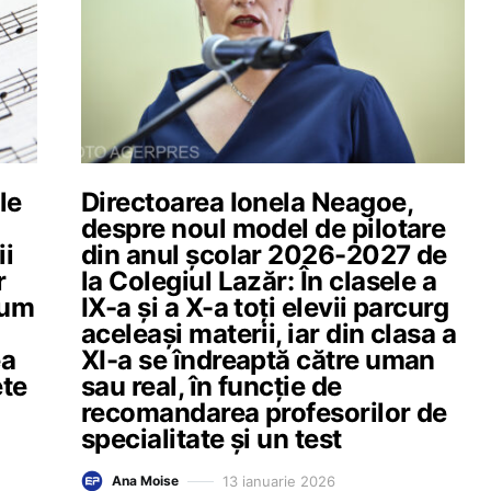
le
Directoarea Ionela Neagoe,
despre noul model de pilotare
ii
din anul școlar 2026-2027 de
r
la Colegiul Lazăr: În clasele a
cum
IX-a și a X-a toți elevii parcurg
aceleași materii, iar din clasa a
ea
XI-a se îndreaptă către uman
ete
sau real, în funcție de
recomandarea profesorilor de
specialitate și un test
13 ianuarie 2026
Ana Moise