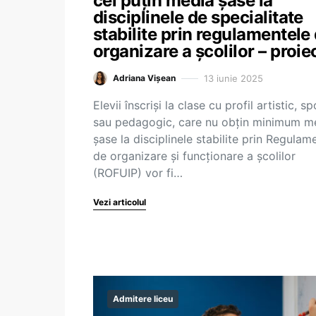
cel puțin media șase la
disciplinele de specialitate
stabilite prin regulamentele
organizare a școlilor – proie
13 iunie 2025
Adriana Vișean
Elevii înscriși la clase cu profil artistic, sp
sau pedagogic, care nu obțin minimum m
șase la disciplinele stabilite prin Regulam
de organizare și funcționare a școlilor
(ROFUIP) vor fi…
Vezi articolul
Admitere liceu