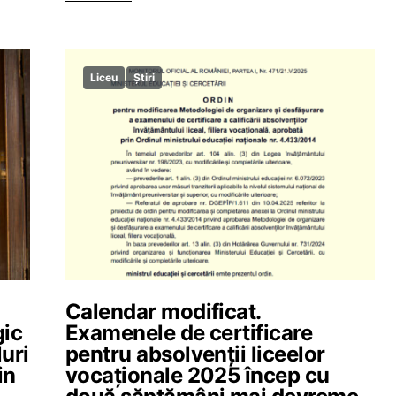
Liceu
Știri
Calendar modificat.
gic
Examenele de certificare
luri
pentru absolvenții liceelor
in
vocaționale 2025 încep cu