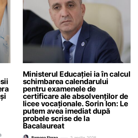
Ministerul Educației ia în calcul
sii
schimbarea calendarului
era
pentru examenele de
și
certificare ale absolvenților de
licee vocaționale. Sorin Ion: Le
putem avea imediat după
probele scrise de la
Bacalaureat
a
2 aprilie 2025
Ramona Florea