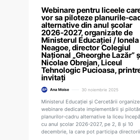
Webinare pentru liceele car
vor sa piloteze planurile-ca
alternative din anul școlar
2026-2027, organizate de
Ministerul Educației / Ionela
Neagoe, director Colegiul
Național „Gheorghe Lazăr” ș
Nicolae Obrejan, Liceul
Tehnologic Pucioasa, printr
invitați
30 noiembrie 2025
Ana Moise
Ministerul Educației și Cercetării organiz
webinare dedicate implementării și pilotăr
planurilor-cadru alternative la liceu încep
cu anul școlar 2026-2027, pe 2, 8 și 10
decembrie, la care pot participa directori