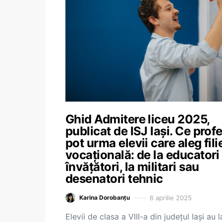
Ghid Admitere liceu 2025,
publicat de ISJ Iași. Ce profe
pot urma elevii care aleg fili
vocațională: de la educatori 
învățători, la militari sau
desenatori tehnic
6 aprilie 2025
Karina Dorobanțu
Elevii de clasa a VIII-a din județul Iași au l