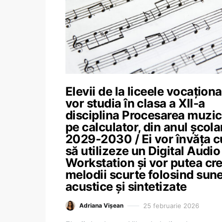
Elevii de la liceele vocaționa
vor studia în clasa a XII-a
disciplina Procesarea muzic
pe calculator, din anul școla
2029-2030 / Ei vor învăța 
să utilizeze un Digital Audio
Workstation și vor putea cr
melodii scurte folosind sun
acustice și sintetizate
25 februarie 2026
Adriana Vișean