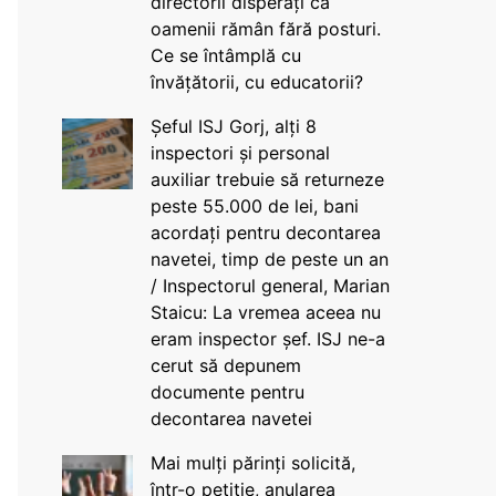
directorii disperați că
oamenii rămân fără posturi.
Ce se întâmplă cu
învățătorii, cu educatorii?
Șeful ISJ Gorj, alți 8
inspectori și personal
auxiliar trebuie să returneze
peste 55.000 de lei, bani
acordați pentru decontarea
navetei, timp de peste un an
/ Inspectorul general, Marian
Staicu: La vremea aceea nu
eram inspector șef. ISJ ne-a
cerut să depunem
documente pentru
decontarea navetei
Mai mulți părinți solicită,
într-o petiție, anularea