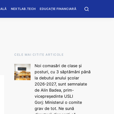
OALĂ
NEXTLAB.TECH
EDUCAȚIE FINANCIARĂ
CELE MAI CITITE ARTICOLE
Noi comasări de clase și
posturi, cu 3 săptămâni până
la debutul anului școlar
2026-2027, sunt semnalate
de Alin Badea, prim-
vicepreședinte USLI
Gorj: Ministerul o comite
grav de tot. Ne sună