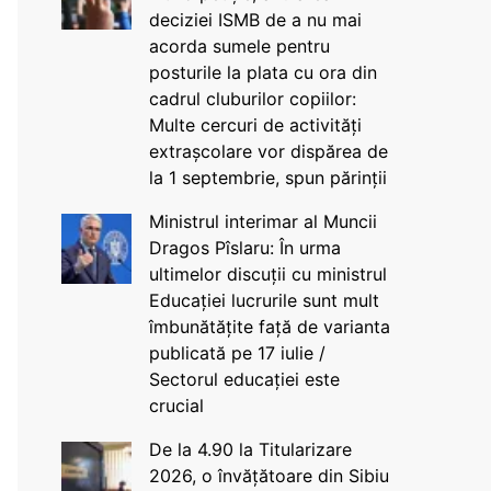
deciziei ISMB de a nu mai
acorda sumele pentru
posturile la plata cu ora din
cadrul cluburilor copiilor:
Multe cercuri de activități
extrașcolare vor dispărea de
la 1 septembrie, spun părinții
Ministrul interimar al Muncii
Dragos Pîslaru: În urma
ultimelor discuții cu ministrul
Educației lucrurile sunt mult
îmbunătățite față de varianta
publicată pe 17 iulie /
Sectorul educației este
crucial
De la 4.90 la Titularizare
2026, o învățătoare din Sibiu