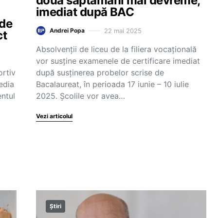
două săptămâni mai devreme,
imediat după BAC
 de
22 mai 2025
Andrei Popa
ct
Absolvenții de liceu de la filiera vocațională
vor susține examenele de certificare imediat
ortiv
după susținerea probelor scrise de
edia
Bacalaureat, în perioada 17 iunie – 10 iulie
entul
2025. Școlile vor avea…
Vezi articolul
Știri