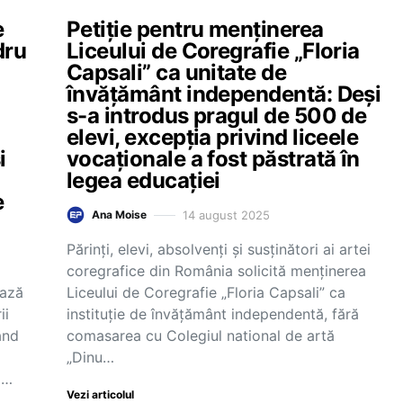
e
Petiție pentru menținerea
dru
Liceului de Coregrafie „Floria
Capsali” ca unitate de
învățământ independentă: Deși
s-a introdus pragul de 500 de
elevi, excepția privind liceele
i
vocaționale a fost păstrată în
legea educației
e
14 august 2025
Ana Moise
Părinți, elevi, absolvenți și susținători ai artei
coregrafice din România solicită menținerea
ează
Liceului de Coregrafie „Floria Capsali” ca
ii
instituție de învățământ independentă, fără
ând
comasarea cu Colegiul national de artă
„Dinu…
i…
Vezi articolul