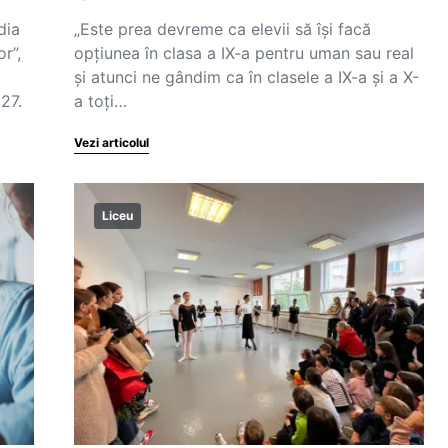
dia
„Este prea devreme ca elevii să își facă
r”,
opțiunea în clasa a IX-a pentru uman sau real
și atunci ne gândim ca în clasele a IX-a și a X-
27.
a toți…
Vezi articolul
Liceu