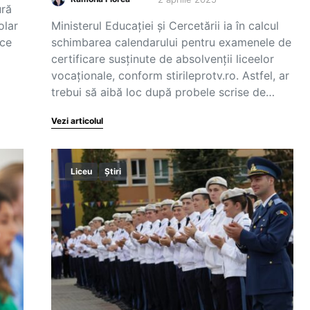
ură
olar
Ministerul Educației și Cercetării ia în calcul
ice
schimbarea calendarului pentru examenele de
certificare susținute de absolvenții liceelor
vocaționale, conform stirileprotv.ro. Astfel, ar
trebui să aibă loc după probele scrise de…
Vezi articolul
Liceu
Știri