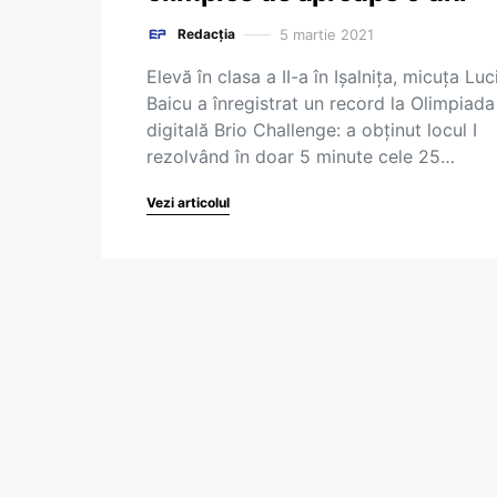
5 martie 2021
Redacția
Elevă în clasa a II-a în Ișalnița, micuța Luc
Baicu a înregistrat un record la Olimpiada
digitală Brio Challenge: a obținut locul I
rezolvând în doar 5 minute cele 25…
Vezi articolul