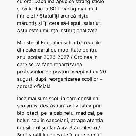
cu ora: Dacă mă apuc să strâng sticle
și să le duc la SGR, câștig mai mult
într-o zi / Statul îți aruncă niște
mărunțiș și îți cere să-i spui „salariu”.
Asta este umilință instituționalizată
Ministerul Educației schimbă regulile
din calendarul de mobilitate pentru
anul școlar 2026-2027 / Ordinea în
care se va face repartizarea
profesorilor pe posturi începând cu 20
august, după reorganizarea școlilor –
adresă oficială
Încă mai sunt școli în care consilierii
școlari își desfășoară activitatea prin
biblioteci, pe la cabinetul medical, pe
holuri sau în cancelarii, atrage atenția
consilierul școlar Aura Stănculescu /
Sunt spații inadecvate în care copilul