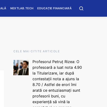
OALĂ
NEXTLAB.TECH
EDUCAȚIE FINANCIARĂ
CELE MAI CITITE ARTICOLE
Profesorul Petruț Rizea: O
profesoară a luat nota 4.90
la Titularizare, iar după
contestații nota a ajuns la
8.70 / Astfel de erori îmi
arată ce entuziasmați sunt
profesorii buni, cu
experiență să vină la