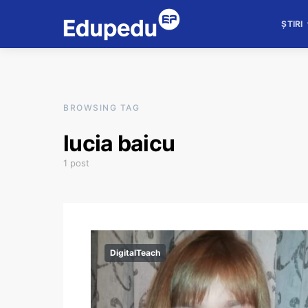
ȘTIRI
BROWSING TAG
lucia baicu
1 post
DigitalTeach