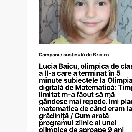
Campanie susținută de Brio.ro
Lucia Baicu, olimpica de cla
a II-a care a terminat în 5
minute subiectele la Olimpi
digitală de Matematică: Tim
limitat m-a făcut să mă
gândesc mai repede. Îmi pla
matematica de când eram l
grădiniță / Cum arată
programul zilnic al unei
olimpice de aproape 9 ani