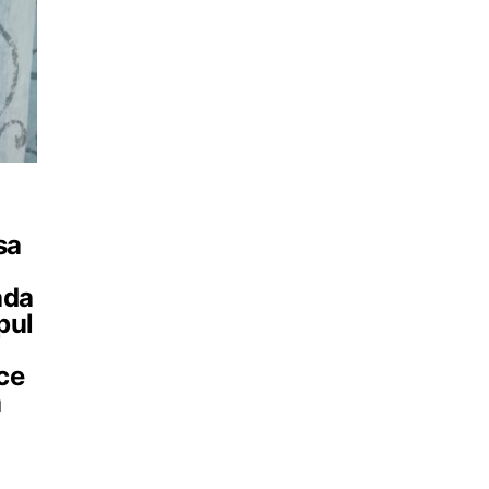
sa
ada
pul
ce
a