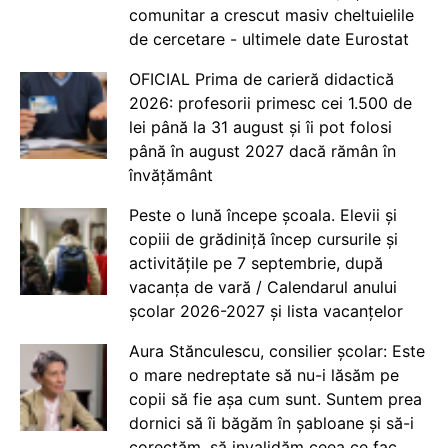
comunitar a crescut masiv cheltuielile
de cercetare - ultimele date Eurostat
OFICIAL Prima de carieră didactică
2026: profesorii primesc cei 1.500 de
lei până la 31 august și îi pot folosi
până în august 2027 dacă rămân în
învățământ
Peste o lună începe școala. Elevii și
copiii de grădiniță încep cursurile și
activitățile pe 7 septembrie, după
vacanța de vară / Calendarul anului
școlar 2026-2027 și lista vacanțelor
Aura Stănculescu, consilier școlar: Este
o mare nedreptate să nu-i lăsăm pe
copii să fie așa cum sunt. Suntem prea
dornici să îi băgăm în șabloane și să-i
corectăm, să invalidăm ceea ce fac