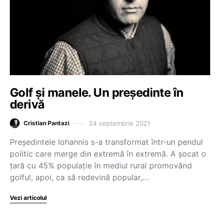
Golf și manele. Un președinte în
derivă
24 septembrie 2021
Cristian Pantazi
Președintele Iohannis s-a transformat într-un pendul
politic care merge din extremă în extremă. A șocat o
țară cu 45% populație în mediul rural promovând
golful, apoi, ca să redevină popular,…
Vezi articolul