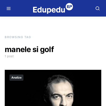
BROWSING TAG
manele si golf
1 post
Analize