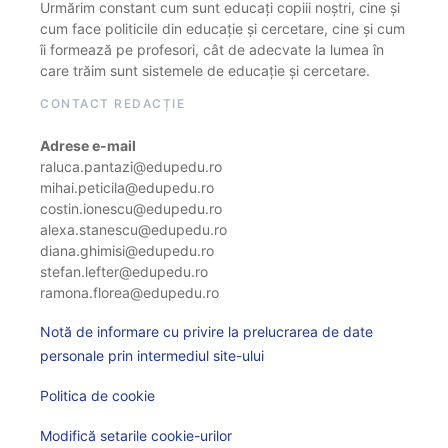
Urmărim constant cum sunt educați copiii noștri, cine și
cum face politicile din educație și cercetare, cine și cum
îi formează pe profesori, cât de adecvate la lumea în
care trăim sunt sistemele de educație și cercetare.
CONTACT REDACȚIE
Adrese e-mail
raluca.pantazi@edupedu.ro
mihai.peticila@edupedu.ro
costin.ionescu@edupedu.ro
alexa.stanescu@edupedu.ro
diana.ghimisi@edupedu.ro
stefan.lefter@edupedu.ro
ramona.florea@edupedu.ro
Notă de informare cu privire la prelucrarea de date
personale prin intermediul site-ului
Politica de cookie
Modifică setarile cookie-urilor