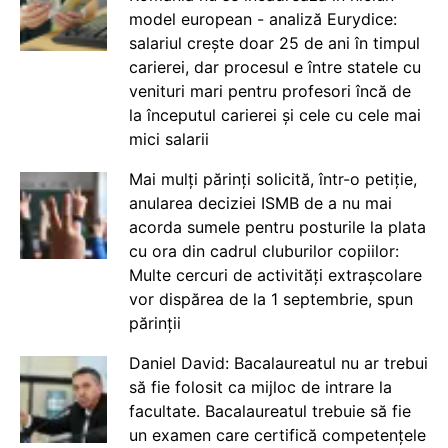
model european - analiză Eurydice:
salariul crește doar 25 de ani în timpul
carierei, dar procesul e între statele cu
venituri mari pentru profesori încă de
la începutul carierei și cele cu cele mai
mici salarii
Mai mulți părinți solicită, într-o petiție,
anularea deciziei ISMB de a nu mai
acorda sumele pentru posturile la plata
cu ora din cadrul cluburilor copiilor:
Multe cercuri de activități extrașcolare
vor dispărea de la 1 septembrie, spun
părinții
Daniel David: Bacalaureatul nu ar trebui
să fie folosit ca mijloc de intrare la
facultate. Bacalaureatul trebuie să fie
un examen care certifică competențele