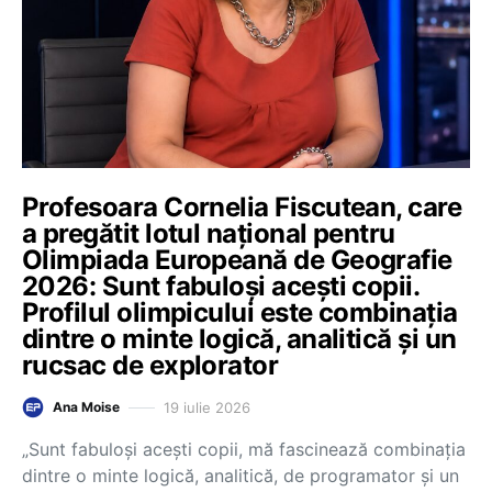
Profesoara Cornelia Fiscutean, care
a pregătit lotul național pentru
Olimpiada Europeană de Geografie
2026: Sunt fabuloși acești copii.
Profilul olimpicului este combinația
dintre o minte logică, analitică și un
rucsac de explorator
19 iulie 2026
Ana Moise
„Sunt fabuloși acești copii, mă fascinează combinația
dintre o minte logică, analitică, de programator și un