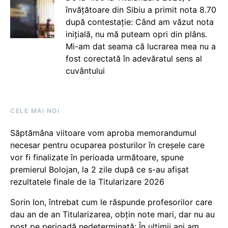
învățătoare din Sibiu a primit nota 8.70
după contestație: Când am văzut nota
inițială, nu mă puteam opri din plâns.
Mi-am dat seama că lucrarea mea nu a
fost corectată în adevăratul sens al
cuvântului
CELE MAI NOI
Săptămâna viitoare vom aproba memorandumul
necesar pentru ocuparea posturilor în creșele care
vor fi finalizate în perioada următoare, spune
premierul Bolojan, la 2 zile după ce s-au afișat
rezultatele finale de la Titularizare 2026
Sorin Ion, întrebat cum le răspunde profesorilor care
dau an de an Titularizarea, obțin note mari, dar nu au
post pe perioadă nedeterminată: În ultimii ani am