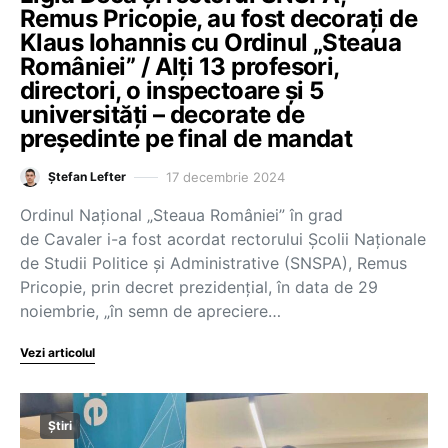
Remus Pricopie, au fost decorați de
Klaus Iohannis cu Ordinul „Steaua
României” / Alți 13 profesori,
directori, o inspectoare și 5
universități – decorate de
președinte pe final de mandat
17 decembrie 2024
Ștefan Lefter
Ordinul Național „Steaua României” în grad
de Cavaler i-a fost acordat rectorului Școlii Naționale
de Studii Politice și Administrative (SNSPA), Remus
Pricopie, prin decret prezidențial, în data de 29
noiembrie, „în semn de apreciere…
Vezi articolul
Știri