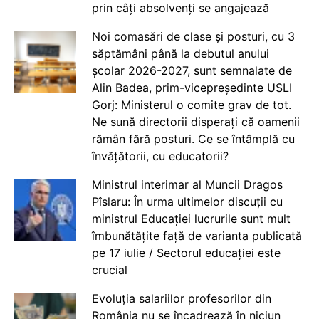
prin câți absolvenți se angajează
Noi comasări de clase și posturi, cu 3
săptămâni până la debutul anului
școlar 2026-2027, sunt semnalate de
Alin Badea, prim-vicepreședinte USLI
Gorj: Ministerul o comite grav de tot.
Ne sună directorii disperați că oamenii
rămân fără posturi. Ce se întâmplă cu
învățătorii, cu educatorii?
Ministrul interimar al Muncii Dragos
Pîslaru: În urma ultimelor discuții cu
ministrul Educației lucrurile sunt mult
îmbunătățite față de varianta publicată
pe 17 iulie / Sectorul educației este
crucial
Evoluția salariilor profesorilor din
România nu se încadrează în niciun