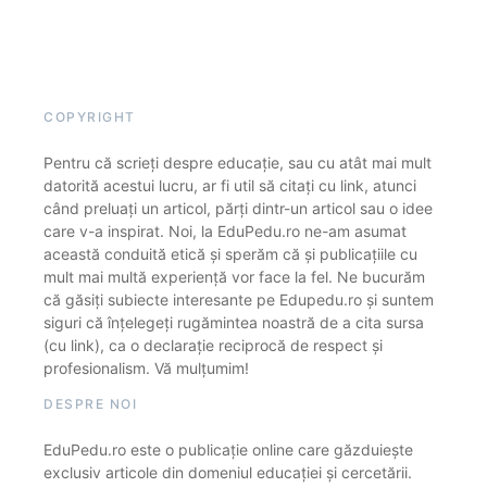
COPYRIGHT
Pentru că scrieți despre educație, sau cu atât mai mult
datorită acestui lucru, ar fi util să citați cu link, atunci
când preluați un articol, părți dintr-un articol sau o idee
care v-a inspirat. Noi, la EduPedu.ro ne-am asumat
această conduită etică și sperăm că și publicațiile cu
mult mai multă experiență vor face la fel. Ne bucurăm
că găsiți subiecte interesante pe Edupedu.ro și suntem
siguri că înțelegeți rugămintea noastră de a cita sursa
(cu link), ca o declarație reciprocă de respect și
profesionalism. Vă mulțumim!
DESPRE NOI
EduPedu.ro este o publicație online care găzduiește
exclusiv articole din domeniul educației și cercetării.