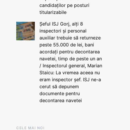
candidaților pe posturi
titularizabile
Șeful ISJ Gorj, alți 8
inspectori și personal
auxiliar trebuie să returneze
peste 55.000 de lei, bani
acordați pentru decontarea
navetei, timp de peste un an
/ Inspectorul general, Marian
Staicu: La vremea aceea nu
eram inspector șef. ISJ ne-a
cerut să depunem
documente pentru
decontarea navetei
CELE MAI NOI