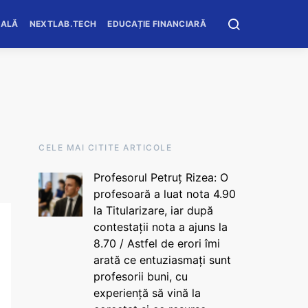
OALĂ
NEXTLAB.TECH
EDUCAȚIE FINANCIARĂ
CELE MAI CITITE ARTICOLE
Profesorul Petruț Rizea: O
profesoară a luat nota 4.90
la Titularizare, iar după
contestații nota a ajuns la
8.70 / Astfel de erori îmi
arată ce entuziasmați sunt
profesorii buni, cu
experiență să vină la