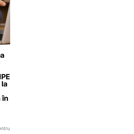
ea
e
MIPE
 la
 în
entru