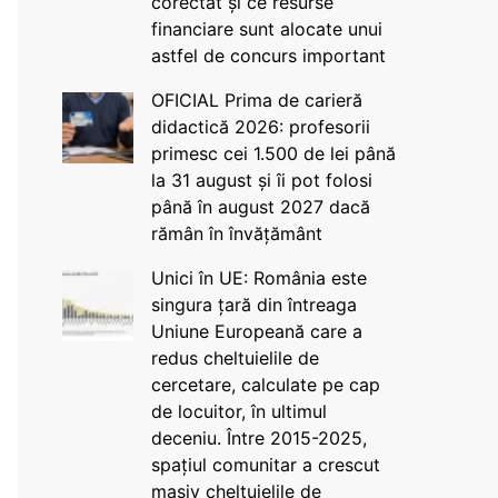
corectat și ce resurse
financiare sunt alocate unui
astfel de concurs important
OFICIAL Prima de carieră
didactică 2026: profesorii
primesc cei 1.500 de lei până
la 31 august și îi pot folosi
până în august 2027 dacă
rămân în învățământ
Unici în UE: România este
singura țară din întreaga
Uniune Europeană care a
redus cheltuielile de
cercetare, calculate pe cap
de locuitor, în ultimul
deceniu. Între 2015-2025,
spațiul comunitar a crescut
masiv cheltuielile de