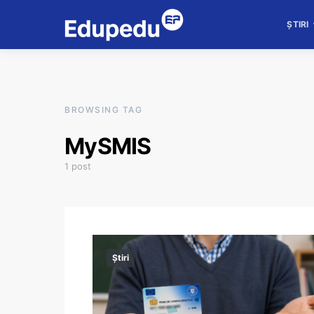
ȘTIRI
BROWSING TAG
MySMIS
1 post
Știri