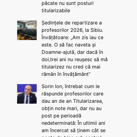
păcate nu sunt posturi
titularizabile
Ședințele de repartizare a
profesorilor 2026, la Sibiu.
Învățătoare: „Am zis iau ce
este. O să fac naveta și
Doamne-ajută, dar dacă în
doi,trei ani nu reușesc să mă
titularizez nu cred că mai
rămân în învățământ”
Sorin Ion, întrebat cum le
răspunde profesorilor care
dau an de an Titularizarea,
obțin note mari, dar nu au
post pe perioadă
nedeterminată: În ultimii ani
am încercat să ținem cât se