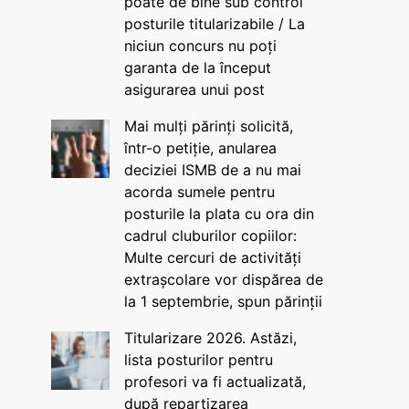
poate de bine sub control
posturile titularizabile / La
niciun concurs nu poți
garanta de la început
asigurarea unui post
Mai mulți părinți solicită,
într-o petiție, anularea
deciziei ISMB de a nu mai
acorda sumele pentru
posturile la plata cu ora din
cadrul cluburilor copiilor:
Multe cercuri de activități
extrașcolare vor dispărea de
la 1 septembrie, spun părinții
Titularizare 2026. Astăzi,
lista posturilor pentru
profesori va fi actualizată,
după repartizarea