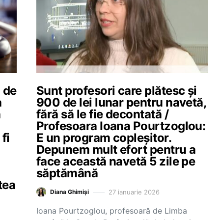
ă de
Sunt profesori care plătesc și
a
900 de lei lunar pentru navetă,
a
fără să le fie decontată /
Profesoara Ioana Pourtzoglou:
fi
E un program copleșitor.
Depunem mult efort pentru a
face această navetă 5 zile pe
săptămână
tea
27 ianuarie 2026
Diana Ghimiși
Ioana Pourtzoglou, profesoară de Limba