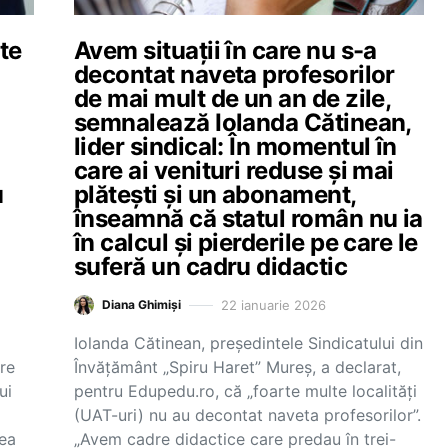
te
Avem situații în care nu s-a
decontat naveta profesorilor
de mai mult de un an de zile,
semnalează Iolanda Cătinean,
lider sindical: În momentul în
care ai venituri reduse și mai
u
plătești și un abonament,
înseamnă că statul român nu ia
în calcul și pierderile pe care le
suferă un cadru didactic
22 ianuarie 2026
Diana Ghimiși
Iolanda Cătinean, președintele Sindicatului din
are
Învățământ „Spiru Haret” Mureș, a declarat,
ui
pentru Edupedu.ro, că „foarte multe localități
(UAT-uri) nu au decontat naveta profesorilor”.
rea
„Avem cadre didactice care predau în trei-