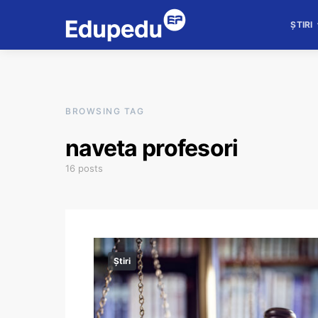
ȘTIRI
BROWSING TAG
naveta profesori
16 posts
Știri