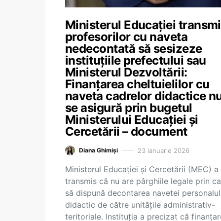
Ministerul Educației transmi
profesorilor cu naveta
nedecontată să sesizeze
instituțiile prefectului sau
Ministerul Dezvoltării:
Finanțarea cheltuielilor cu
naveta cadrelor didactice n
se asigură prin bugetul
Ministerului Educaţiei şi
Cercetării – document
23 ianuarie 2026
Diana Ghimiși
Ministerul Educației și Cercetării (MEC) a
transmis că nu are pârghiile legale prin c
să dispună decontarea navetei personalul
didactic de către unităţile administrativ-
teritoriale. Instituția a precizat că finanța