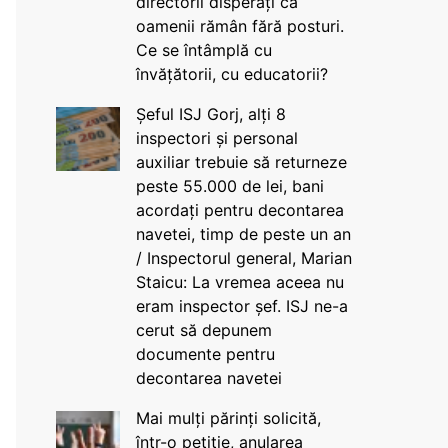
directorii disperați că
oamenii rămân fără posturi.
Ce se întâmplă cu
învățătorii, cu educatorii?
Șeful ISJ Gorj, alți 8
inspectori și personal
auxiliar trebuie să returneze
peste 55.000 de lei, bani
acordați pentru decontarea
navetei, timp de peste un an
/ Inspectorul general, Marian
Staicu: La vremea aceea nu
eram inspector șef. ISJ ne-a
cerut să depunem
documente pentru
decontarea navetei
Mai mulți părinți solicită,
într-o petiție, anularea