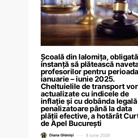
Școală din Ialomița, obligat
instanță să plătească navet
profesorilor pentru perioad
ianuarie – iunie 2025.
Cheltuielile de transport vor 
actualizate cu indicele de
inflație și cu dobânda legală
penalizatoare până la data
plății efective, a hotărât Cur
de Apel București
8 iunie 2026
Diana Ghimiși