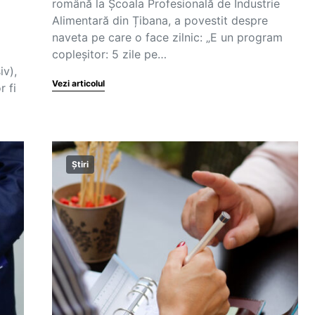
română la Școala Profesională de Industrie
Alimentară din Țibana, a povestit despre
naveta pe care o face zilnic: „E un program
copleșitor: 5 zile pe…
iv),
Vezi articolul
r fi
Știri