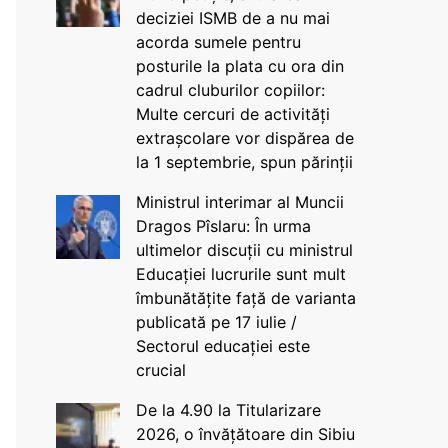
deciziei ISMB de a nu mai
acorda sumele pentru
posturile la plata cu ora din
cadrul cluburilor copiilor:
Multe cercuri de activități
extrașcolare vor dispărea de
la 1 septembrie, spun părinții
Ministrul interimar al Muncii
Dragos Pîslaru: În urma
ultimelor discuții cu ministrul
Educației lucrurile sunt mult
îmbunătățite față de varianta
publicată pe 17 iulie /
Sectorul educației este
crucial
De la 4.90 la Titularizare
2026, o învățătoare din Sibiu