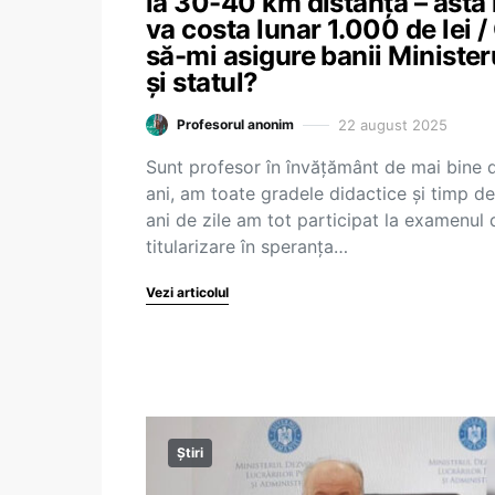
la 30-40 km distanță – asta
va costa lunar 1.000 de lei /
să-mi asigure banii Minister
și statul?
22 august 2025
Profesorul anonim
Sunt profesor în învățământ de mai bine 
ani, am toate gradele didactice și timp de
ani de zile am tot participat la examenul 
titularizare în speranța…
Vezi articolul
Știri