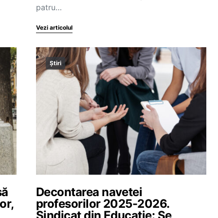
patru…
Vezi articolul
Știri
să
Decontarea navetei
or,
profesorilor 2025-2026.
Sindicat din Educație: Se