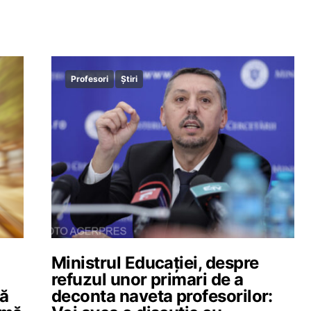
Profesori
Știri
a
Ministrul Educației, despre
refuzul unor primari de a
lă
deconta naveta profesorilor: