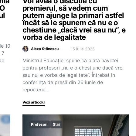
 mă
Voi avea o discuție cu
 O
premierul, să vedem cum
ul
putem ajunge la primari astfel
încât să le spunem că nu e o
chestiune „dacă vrei sau nu”, e
vorba de legalitate
de 10
15 iulie 2025
Alexa Stănescu
 7
de
Ministrul Educației spune că plata navetei
pentru profesori „nu e o chestiune dacă vrei
sau nu, e vorba de legalitate”. Întrebat în
conferința de presă din 26 iunie de
reporterul…
Vezi articolul
Profesori
Știri