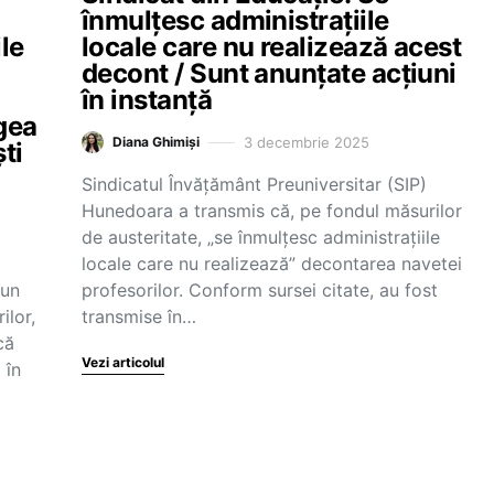
înmulțesc administrațiile
le
locale care nu realizează acest
decont / Sunt anunțate acțiuni
în instanță
gea
3 decembrie 2025
Diana Ghimiși
ti
Sindicatul Învățământ Preuniversitar (SIP)
Hunedoara a transmis că, pe fondul măsurilor
de austeritate, „se înmulțesc administrațiile
locale care nu realizează” decontarea navetei
-un
profesorilor. Conform sursei citate, au fost
ilor,
transmise în…
că
Vezi articolul
 în