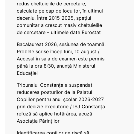
redus cheltuielile de cercetare,
calculate pe cap de locuitor, în ultimul
deceniu. Între 2015-2025, spațiul
comunitar a crescut masiv cheltuielile
de cercetare – ultimele date Eurostat
Bacalaureat 2026, sesiunea de toamnă.
Probele scrise încep luni, 10 august /
Accesul în sala de examen este permis
până la ora 8:30, anunță Ministerul
Educației
Tribunalul Constanța a suspendat
reducerea posturilor de la Palatul
Copiilor pentru anul școlar 2026-2027
prin decizie executorie / ISJ Constanța
refuză să aplice hotărârea, acuză
Asociația Părinților
Identificarea copiilor ce riscă să