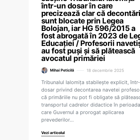
într-un dosar în care
precizează clar că decontări
sunt blocate prin Legea
Bolojan, iar HG 596/2015 a
fost abrogată în 2023 de Le
Educației / Profesorii navetiș
au fost puși și să plătească
avocatul primăriei
18 decembrie 2025
Mihai Peticilă
Tribunalul Ialomița stabilește explicit, într
dosar privind decontarea navetei profesor
că primăriile nu pot fi obligate să plăteas
transportul cadrelor didactice în perioada
care Guvernul a prorogat aplicarea
prevederilor…
Vezi articolul