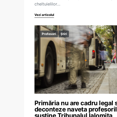
cheltuielilor…
Vezi articolul
Profesori
Știri
Primăria nu are cadru legal 
deconteze naveta profesoril
susține Tribunalul Ialomița