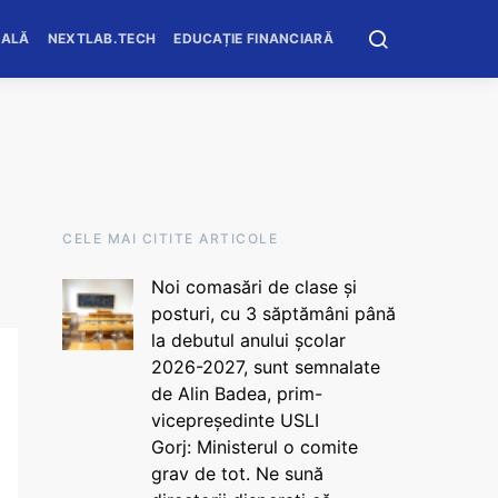
OALĂ
NEXTLAB.TECH
EDUCAȚIE FINANCIARĂ
CELE MAI CITITE ARTICOLE
Noi comasări de clase și
posturi, cu 3 săptămâni până
la debutul anului școlar
2026-2027, sunt semnalate
de Alin Badea, prim-
vicepreședinte USLI
Gorj: Ministerul o comite
grav de tot. Ne sună