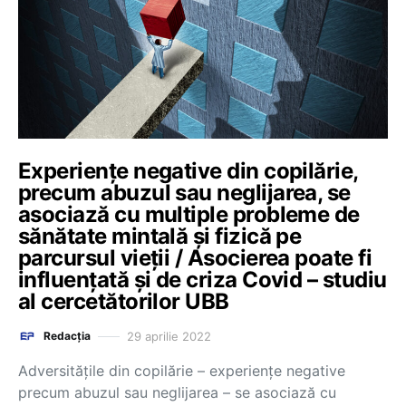
Experiențe negative din copilărie,
precum abuzul sau neglijarea, se
asociază cu multiple probleme de
sănătate mintală și fizică pe
parcursul vieții / Asocierea poate fi
influențată și de criza Covid – studiu
al cercetătorilor UBB
29 aprilie 2022
Redacția
Adversitățile din copilărie – experiențe negative
precum abuzul sau neglijarea – se asociază cu