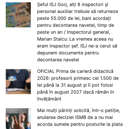
Șeful ISJ Gorj, alți 8 inspectori și
personal auxiliar trebuie să returneze
peste 55.000 de lei, bani acordați
pentru decontarea navetei, timp de
peste un an / Inspectorul general,
Marian Staicu: La vremea aceea nu
eram inspector șef. ISJ ne-a cerut să
depunem documente pentru
decontarea navetei
OFICIAL Prima de carieră didactică
2026: profesorii primesc cei 1.500 de
lei până la 31 august și îi pot folosi
până în august 2027 dacă rămân în
învățământ
Mai mulți părinți solicită, într-o petiție,
anularea deciziei ISMB de a nu mai
acorda sumele pentru posturile la plata