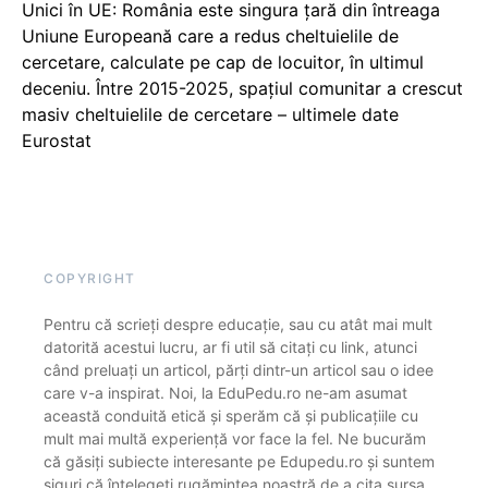
Unici în UE: România este singura țară din întreaga
Uniune Europeană care a redus cheltuielile de
cercetare, calculate pe cap de locuitor, în ultimul
deceniu. Între 2015-2025, spațiul comunitar a crescut
masiv cheltuielile de cercetare – ultimele date
Eurostat
COPYRIGHT
Pentru că scrieți despre educație, sau cu atât mai mult
datorită acestui lucru, ar fi util să citați cu link, atunci
când preluați un articol, părți dintr-un articol sau o idee
care v-a inspirat. Noi, la EduPedu.ro ne-am asumat
această conduită etică și sperăm că și publicațiile cu
mult mai multă experiență vor face la fel. Ne bucurăm
că găsiți subiecte interesante pe Edupedu.ro și suntem
siguri că înțelegeți rugămintea noastră de a cita sursa