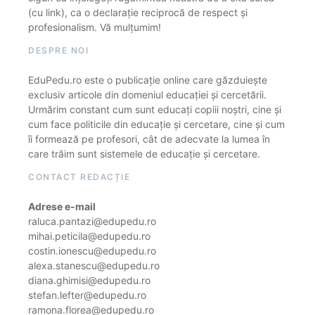
(cu link), ca o declarație reciprocă de respect și
profesionalism. Vă mulțumim!
DESPRE NOI
EduPedu.ro este o publicație online care găzduiește
exclusiv articole din domeniul educației și cercetării.
Urmărim constant cum sunt educați copiii noștri, cine și
cum face politicile din educație și cercetare, cine și cum
îi formează pe profesori, cât de adecvate la lumea în
care trăim sunt sistemele de educație și cercetare.
CONTACT REDACȚIE
Adrese e-mail
raluca.pantazi@edupedu.ro
mihai.peticila@edupedu.ro
costin.ionescu@edupedu.ro
alexa.stanescu@edupedu.ro
diana.ghimisi@edupedu.ro
stefan.lefter@edupedu.ro
ramona.florea@edupedu.ro