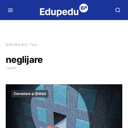
BROWSING TAG
neglijare
1 post
Cercetare și Știință