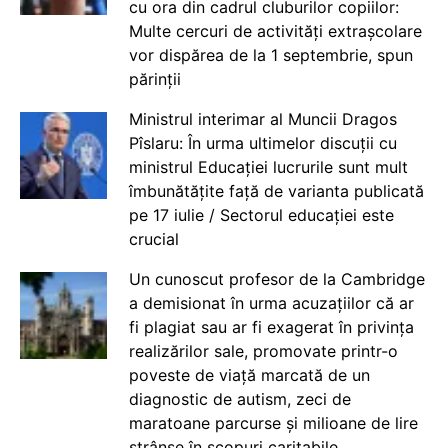
cu ora din cadrul cluburilor copiilor:
Multe cercuri de activități extrașcolare
vor dispărea de la 1 septembrie, spun
părinții
Ministrul interimar al Muncii Dragos
Pîslaru: În urma ultimelor discuții cu
ministrul Educației lucrurile sunt mult
îmbunătățite față de varianta publicată
pe 17 iulie / Sectorul educației este
crucial
Un cunoscut profesor de la Cambridge
a demisionat în urma acuzațiilor că ar
fi plagiat sau ar fi exagerat în privința
realizărilor sale, promovate printr-o
poveste de viață marcată de un
diagnostic de autism, zeci de
maratoane parcurse și milioane de lire
strânse în scopuri caritabile