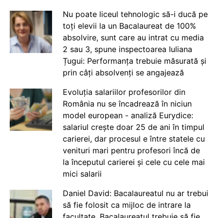
Nu poate liceul tehnologic să-i ducă pe
toți elevii la un Bacalaureat de 100%
absolvire, sunt care au intrat cu media
2 sau 3, spune inspectoarea Iuliana
Țugui: Performanța trebuie măsurată și
prin câți absolvenți se angajează
Evoluția salariilor profesorilor din
România nu se încadrează în niciun
model european - analiză Eurydice:
salariul crește doar 25 de ani în timpul
carierei, dar procesul e între statele cu
venituri mari pentru profesori încă de
la începutul carierei și cele cu cele mai
mici salarii
Daniel David: Bacalaureatul nu ar trebui
să fie folosit ca mijloc de intrare la
facultate. Bacalaureatul trebuie să fie