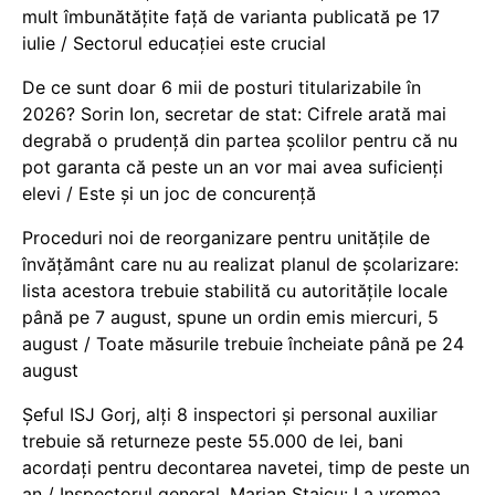
mult îmbunătățite față de varianta publicată pe 17
iulie / Sectorul educației este crucial
De ce sunt doar 6 mii de posturi titularizabile în
2026? Sorin Ion, secretar de stat: Cifrele arată mai
degrabă o prudență din partea școlilor pentru că nu
pot garanta că peste un an vor mai avea suficienți
elevi / Este și un joc de concurență
Proceduri noi de reorganizare pentru unitățile de
învățământ care nu au realizat planul de școlarizare:
lista acestora trebuie stabilită cu autoritățile locale
până pe 7 august, spune un ordin emis miercuri, 5
august / Toate măsurile trebuie încheiate până pe 24
august
Șeful ISJ Gorj, alți 8 inspectori și personal auxiliar
trebuie să returneze peste 55.000 de lei, bani
acordați pentru decontarea navetei, timp de peste un
an / Inspectorul general, Marian Staicu: La vremea