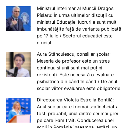
Ministrul interimar al Muncii Dragos
Pîslaru: În urma ultimelor discuții cu
ministrul Educației lucrurile sunt mult
îmbunătățite față de varianta publicată
pe 17 iulie / Sectorul educației este
crucial
Aura Stănculescu, consilier școlar:
Meseria de profesor este un stres
continuu și unii sunt mai puțini
rezistenți. Este necesară o evaluare
psihiatrică din când în când / De anul
școlar viitor evaluarea este obligatorie
Directoarea Violeta Estrella Bontilă:
Anul școlar care tocmai s-a încheiat a
fost, probabil, unul dintre cei mai grei
pe care i-am trăit. Conducerea unei
școli în România înseamnă, astăzi, un