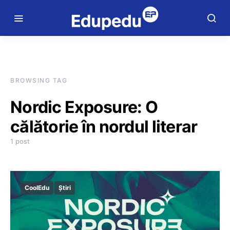
BROWSING TAG
Nordic Exposure: O
călătorie în nordul literar
1 post
CoolEdu
Știri