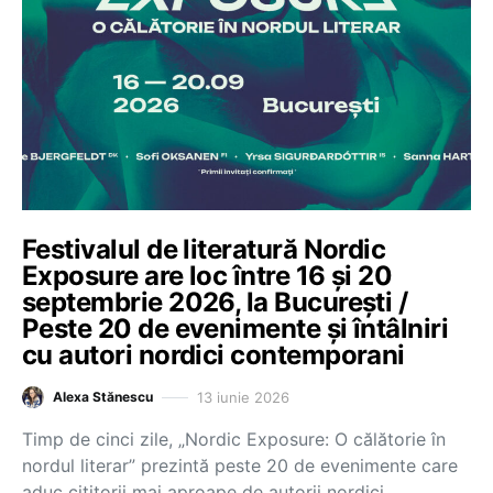
Festivalul de literatură Nordic
Exposure are loc între 16 și 20
septembrie 2026, la București /
Peste 20 de evenimente și întâlniri
cu autori nordici contemporani
13 iunie 2026
Alexa Stănescu
Timp de cinci zile, „Nordic Exposure: O călătorie în
nordul literar” prezintă peste 20 de evenimente care
aduc cititorii mai aproape de autorii nordici