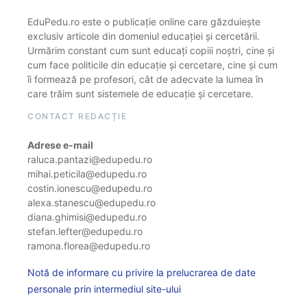
EduPedu.ro este o publicație online care găzduiește
exclusiv articole din domeniul educației și cercetării.
Urmărim constant cum sunt educați copiii noștri, cine și
cum face politicile din educație și cercetare, cine și cum
îi formează pe profesori, cât de adecvate la lumea în
care trăim sunt sistemele de educație și cercetare.
CONTACT REDACȚIE
Adrese e-mail
raluca.pantazi@edupedu.ro
mihai.peticila@edupedu.ro
costin.ionescu@edupedu.ro
alexa.stanescu@edupedu.ro
diana.ghimisi@edupedu.ro
stefan.lefter@edupedu.ro
ramona.florea@edupedu.ro
Notă de informare cu privire la prelucrarea de date
personale prin intermediul site-ului