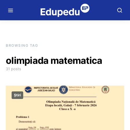
BROWSING TAG
olimpiada matematica
31 posts
Știri