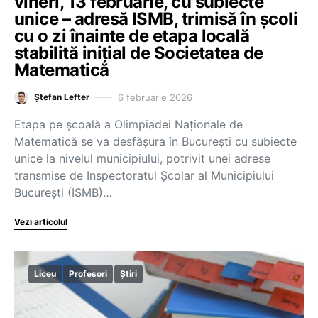
vineri, 13 februarie, cu subiecte
unice – adresă ISMB, trimisă în școli
cu o zi înainte de etapa locală
stabilită inițial de Societatea de
Matematică
6 februarie 2026
Ștefan Lefter
Etapa pe școală a Olimpiadei Naționale de
Matematică se va desfășura în București cu subiecte
unice la nivelul municipiului, potrivit unei adrese
transmise de Inspectoratul Școlar al Municipiului
București (ISMB)…
Vezi articolul
Liceu
Profesori
Știri