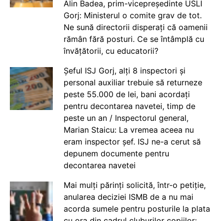
Alin Badea, prim-vicepreședinte USLI
Gorj: Ministerul o comite grav de tot.
Ne sună directorii disperați că oamenii
rămân fără posturi. Ce se întâmplă cu
învățătorii, cu educatorii?
Șeful ISJ Gorj, alți 8 inspectori și
personal auxiliar trebuie să returneze
peste 55.000 de lei, bani acordați
pentru decontarea navetei, timp de
peste un an / Inspectorul general,
Marian Staicu: La vremea aceea nu
eram inspector șef. ISJ ne-a cerut să
depunem documente pentru
decontarea navetei
Mai mulți părinți solicită, într-o petiție,
anularea deciziei ISMB de a nu mai
acorda sumele pentru posturile la plata
cu ora din cadrul cluburilor copiilor: