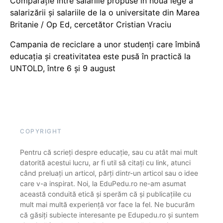
Comparație între salariile propuse în noua lege a
salarizării și salariile de la o universitate din Marea
Britanie / Op Ed, cercetător Cristian Vraciu
Campania de reciclare a unor studenți care îmbină
educația și creativitatea este pusă în practică la
UNTOLD, între 6 și 9 august
COPYRIGHT
Pentru că scrieți despre educație, sau cu atât mai mult
datorită acestui lucru, ar fi util să citați cu link, atunci
când preluați un articol, părți dintr-un articol sau o idee
care v-a inspirat. Noi, la EduPedu.ro ne-am asumat
această conduită etică și sperăm că și publicațiile cu
mult mai multă experiență vor face la fel. Ne bucurăm
că găsiți subiecte interesante pe Edupedu.ro și suntem