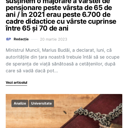
susţinem o majorare a vârstei de
pensionare peste vârsta de 65 de
ani / În 2021 erau peste 6.700 de
cadre didactice cu vârste cuprinse
între 65 și 70 de ani
20 martie 2023
Redacția
Ministrul Muncii, Marius Budăi, a declarat, luni, că
autorităţile din ţara noastră trebuie întâi să se ocupe
de speranţa de viaţă sănătoasă a cetăţenilor, după
care să vadă dacă pot…
Vezi articolul
Analize
Universitate