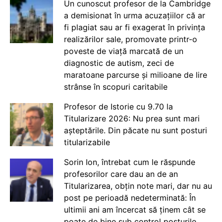
Un cunoscut profesor de la Cambridge
a demisionat în urma acuzațiilor că ar
fi plagiat sau ar fi exagerat în privința
realizărilor sale, promovate printr-o
poveste de viață marcată de un
diagnostic de autism, zeci de
maratoane parcurse și milioane de lire
strânse în scopuri caritabile
Profesor de Istorie cu 9.70 la
Titularizare 2026: Nu prea sunt mari
așteptările. Din păcate nu sunt posturi
titularizabile
Sorin Ion, întrebat cum le răspunde
profesorilor care dau an de an
Titularizarea, obțin note mari, dar nu au
post pe perioadă nedeterminată: În
ultimii ani am încercat să ținem cât se
poate de bine sub control posturile