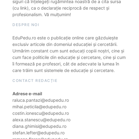
siguri că înțelegeți rugămintea noastră de a cita sursa
(cu link), ca o declarație reciprocă de respect și
profesionalism. Vă mulțumim!
DESPRE NOI
EduPedu.ro este o publicație online care găzduiește
exclusiv articole din domeniul educației și cercetării.
Urmărim constant cum sunt educați copiii noștri, cine și
cum face politicile din educație și cercetare, cine și cum
îi formează pe profesori, cât de adecvate la lumea în
care trăim sunt sistemele de educație și cercetare.
CONTACT REDACȚIE
Adrese e-mail
raluca.pantazi@edupedu.ro
mihai.peticila@edupedu.ro
costin.ionescu@edupedu.ro
alexa.stanescu@edupedu.ro
diana.ghimisi@edupedu.ro
stefan.lefter@edupedu.ro