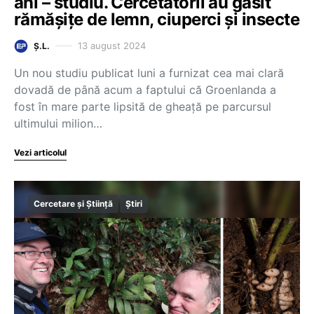
ani – studiu. Cercetătorii au găsit
rămășițe de lemn, ciuperci și insecte
13 august 2024
Ș.L.
Un nou studiu publicat luni a furnizat cea mai clară
dovadă de până acum a faptului că Groenlanda a
fost în mare parte lipsită de gheaţă pe parcursul
ultimului milion…
Vezi articolul
Cercetare și Știință
Știri