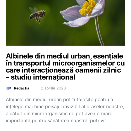
Albinele din mediul urban, esențiale
în transportul microorganismelor cu
care interacționează oamenii zilnic
– studiu internațional
2 aprilie 2023
Redacția
Albinele din mediul urban pot fi folosite pentru a
înţelege mai bine peisajul invizibil al oraşelor noastre,
alcătuit din microorganisme ce pot avea o mare
importanţă pentru sănătatea noastră, potrivit…