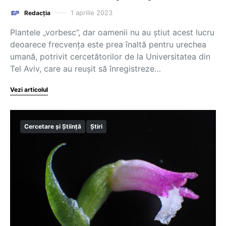
1 aprilie 2023
Redacția
Plantele „vorbesc”, dar oamenii nu au ştiut acest lucru
deoarece frecvenţa este prea înaltă pentru urechea
umană, potrivit cercetătorilor de la Universitatea din
Tel Aviv, care au reuşit să înregistreze…
Vezi articolul
Cercetare și Știință
Știri