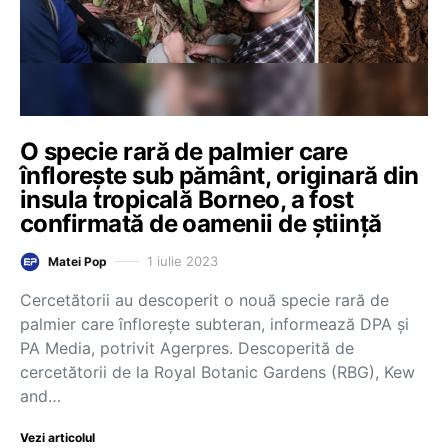
O specie rară de palmier care
înflorește sub pământ, originară din
insula tropicală Borneo, a fost
confirmată de oamenii de știință
1 iulie 2023
Matei Pop
Cercetătorii au descoperit o nouă specie rară de
palmier care înfloreşte subteran, informează DPA şi
PA Media, potrivit Agerpres. Descoperită de
cercetătorii de la Royal Botanic Gardens (RBG), Kew
and…
Vezi articolul