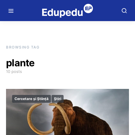
BROWSING TAG
plante
10 posts
Cercetare și Știință
Știri