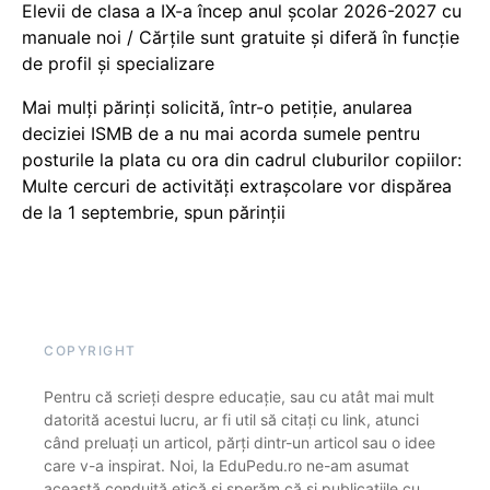
Elevii de clasa a IX-a încep anul școlar 2026-2027 cu
manuale noi / Cărțile sunt gratuite și diferă în funcție
de profil și specializare
Mai mulți părinți solicită, într-o petiție, anularea
deciziei ISMB de a nu mai acorda sumele pentru
posturile la plata cu ora din cadrul cluburilor copiilor:
Multe cercuri de activități extrașcolare vor dispărea
de la 1 septembrie, spun părinții
COPYRIGHT
Pentru că scrieți despre educație, sau cu atât mai mult
datorită acestui lucru, ar fi util să citați cu link, atunci
când preluați un articol, părți dintr-un articol sau o idee
care v-a inspirat. Noi, la EduPedu.ro ne-am asumat
această conduită etică și sperăm că și publicațiile cu