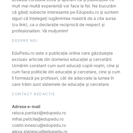
mult mai multă experiență vor face la fel. Ne bucurăm
că găsiți subiecte interesante pe Edupedu.ro și suntem
siguri că înțelegeți rugămintea noastră de a cita sursa
(cu link), ca o declarație reciprocă de respect și
profesionalism. Vă mulțumim!
DESPRE NOI
EduPedu.ro este o publicație online care găzduiește
exclusiv articole din domeniul educației și cercetării.
Urmărim constant cum sunt educați copiii noștri, cine și
cum face politicile din educație și cercetare, cine și cum
îi formează pe profesori, cât de adecvate la lumea în
care trăim sunt sistemele de educație și cercetare.
CONTACT REDACȚIE
Adrese e-mail
raluca.pantazi@edupedu.ro
mihai.peticila@edupedu.ro
costin.ionescu@edupedu.ro
alexa.stanescu@edupedu.ro