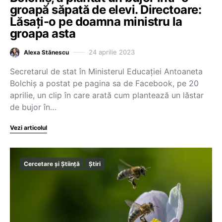
groapă săpată de elevi. Directoare:
Lăsați-o pe doamna ministru la
groapa asta
24 aprilie 2023
Alexa Stănescu
Secretarul de stat în Ministerul Educației Antoaneta
Bolchiș a postat pe pagina sa de Facebook, pe 20
aprilie, un clip în care arată cum plantează un lăstar
de bujor în…
Vezi articolul
Cercetare și Știință
Știri