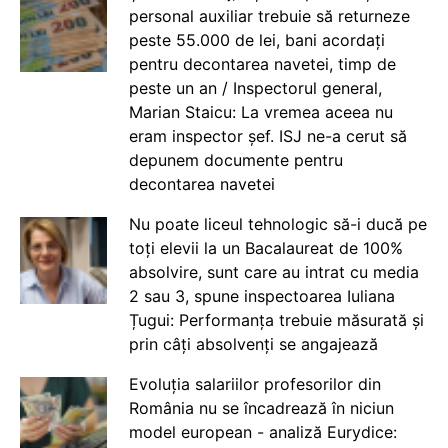
personal auxiliar trebuie să returneze
peste 55.000 de lei, bani acordați
pentru decontarea navetei, timp de
peste un an / Inspectorul general,
Marian Staicu: La vremea aceea nu
eram inspector șef. ISJ ne-a cerut să
depunem documente pentru
decontarea navetei
Nu poate liceul tehnologic să-i ducă pe
toți elevii la un Bacalaureat de 100%
absolvire, sunt care au intrat cu media
2 sau 3, spune inspectoarea Iuliana
Țugui: Performanța trebuie măsurată și
prin câți absolvenți se angajează
Evoluția salariilor profesorilor din
România nu se încadrează în niciun
model european - analiză Eurydice: