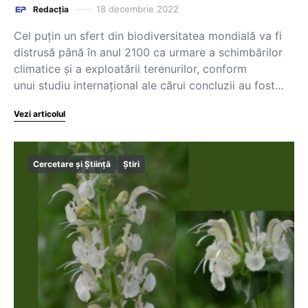
18 decembrie 2022
Redacția
Cel puţin un sfert din biodiversitatea mondială va fi
distrusă până în anul 2100 ca urmare a schimbărilor
climatice şi a exploatării terenurilor, conform
unui studiu internaţional ale cărui concluzii au fost…
Vezi articolul
Cercetare și Știință
Știri