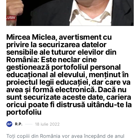
Mircea Miclea, avertisment cu
privire la securizarea datelor
sensibile ale tuturor elevilor din
România: Este neclar cine
gestionează portofoliul personal
educațional al elevului, menținut în
proiectul legii educației, dar care va
avea și formă electronică. Dacă nu
sunt securizate aceste date, cariera
oricui poate fi distrusă uitându-te la
portofoliu
18 iulie 2022
R.P.
Toți copiii din România vor avea începând de anul