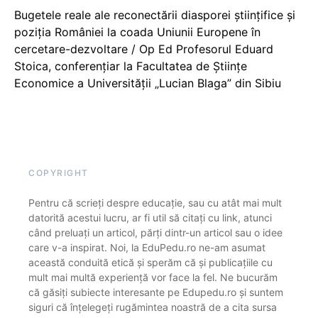
Bugetele reale ale reconectării diasporei științifice și
poziția României la coada Uniunii Europene în
cercetare-dezvoltare / Op Ed Profesorul Eduard
Stoica, conferențiar la Facultatea de Științe
Economice a Universității „Lucian Blaga” din Sibiu
COPYRIGHT
Pentru că scrieți despre educație, sau cu atât mai mult
datorită acestui lucru, ar fi util să citați cu link, atunci
când preluați un articol, părți dintr-un articol sau o idee
care v-a inspirat. Noi, la EduPedu.ro ne-am asumat
această conduită etică și sperăm că și publicațiile cu
mult mai multă experiență vor face la fel. Ne bucurăm
că găsiți subiecte interesante pe Edupedu.ro și suntem
siguri că înțelegeți rugămintea noastră de a cita sursa