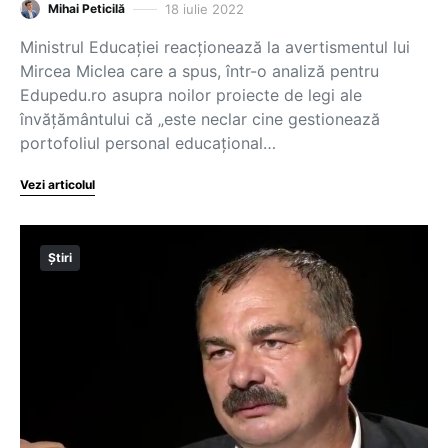
18 iulie 2022
Mihai Peticilă
Ministrul Educației reacționează la avertismentul lui
Mircea Miclea care a spus, într-o analiză pentru
Edupedu.ro asupra noilor proiecte de legi ale
învățământului că „este neclar cine gestionează
portofoliul personal educațional…
Vezi articolul
Știri