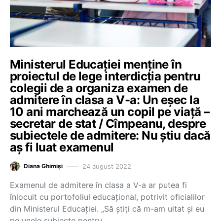
Ministerul Educației menține în
proiectul de lege interdicția pentru
colegii de a organiza examen de
admitere în clasa a V-a: Un eșec la
10 ani marchează un copil pe viață –
secretar de stat / Cîmpeanu, despre
subiectele de admitere: Nu știu dacă
aș fi luat examenul
24 august 2022
Diana Ghimiși
Examenul de admitere în clasa a V-a ar putea fi
înlocuit cu portofoliul educațional, potrivit oficialilor
din Ministerul Educației. „Să știți că m-am uitat și eu
pe unele subiecte pentru…