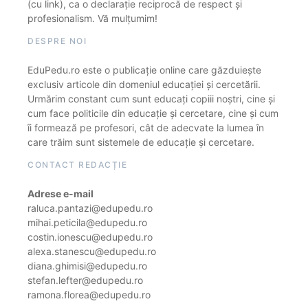
(cu link), ca o declarație reciprocă de respect și
profesionalism. Vă mulțumim!
DESPRE NOI
EduPedu.ro este o publicație online care găzduiește
exclusiv articole din domeniul educației și cercetării.
Urmărim constant cum sunt educați copiii noștri, cine și
cum face politicile din educație și cercetare, cine și cum
îi formează pe profesori, cât de adecvate la lumea în
care trăim sunt sistemele de educație și cercetare.
CONTACT REDACȚIE
Adrese e-mail
raluca.pantazi@edupedu.ro
mihai.peticila@edupedu.ro
costin.ionescu@edupedu.ro
alexa.stanescu@edupedu.ro
diana.ghimisi@edupedu.ro
stefan.lefter@edupedu.ro
ramona.florea@edupedu.ro