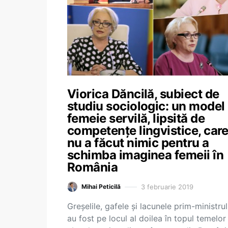
Viorica Dăncilă, subiect de
studiu sociologic: un model
femeie servilă, lipsită de
competențe lingvistice, car
nu a făcut nimic pentru a
schimba imaginea femeii în
România
3 februarie 2019
Mihai Peticilă
Greșelile, gafele și lacunele prim-ministrul
au fost pe locul al doilea în topul temelor