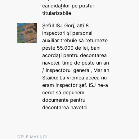
candidaților pe posturi
titularizabile
Șeful ISJ Gorj, alți 8
inspectori și personal
auxiliar trebuie să returneze
peste 55.000 de lei, bani
acordați pentru decontarea
navetei, timp de peste un an
/ Inspectorul general, Marian
Staicu: La vremea aceea nu
eram inspector șef. ISJ ne-a
cerut să depunem
documente pentru
decontarea navetei
CELE MAI NOI