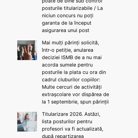
poate de bine sub control
posturile titularizabile / La
niciun concurs nu poți
garanta de la început
asigurarea unui post
Mai mulți părinți solicită,
într-o petiție, anularea
deciziei ISMB de a nu mai
acorda sumele pentru
posturile la plata cu ora din
cadrul cluburilor copiilor:
Multe cercuri de activități
extrașcolare vor dispărea de
la 1 septembrie, spun părinții
Titularizare 2026. Astăzi,
lista posturilor pentru
profesori va fi actualizată,
după repartizarea