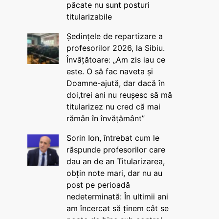
păcate nu sunt posturi
titularizabile
Ședințele de repartizare a
profesorilor 2026, la Sibiu.
Învățătoare: „Am zis iau ce
este. O să fac naveta și
Doamne-ajută, dar dacă în
doi,trei ani nu reușesc să mă
titularizez nu cred că mai
rămân în învățământ”
Sorin Ion, întrebat cum le
răspunde profesorilor care
dau an de an Titularizarea,
obțin note mari, dar nu au
post pe perioadă
nedeterminată: În ultimii ani
am încercat să ținem cât se