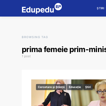
ȘTIRI
BROWSING TAG
prima femeie prim-mini
1 post
Cercetare și Știință
Educație
Știri