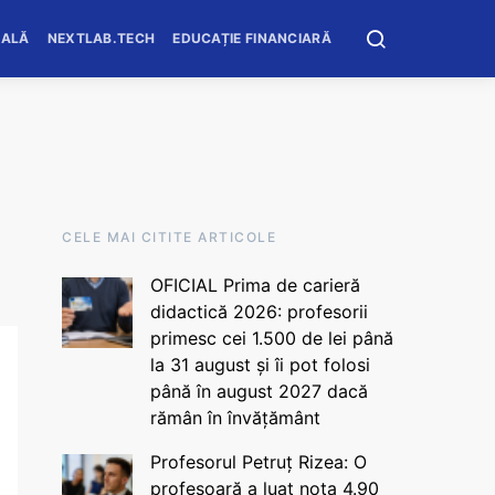
OALĂ
NEXTLAB.TECH
EDUCAȚIE FINANCIARĂ
CELE MAI CITITE ARTICOLE
OFICIAL Prima de carieră
didactică 2026: profesorii
primesc cei 1.500 de lei până
la 31 august și îi pot folosi
până în august 2027 dacă
rămân în învățământ
Profesorul Petruț Rizea: O
profesoară a luat nota 4.90