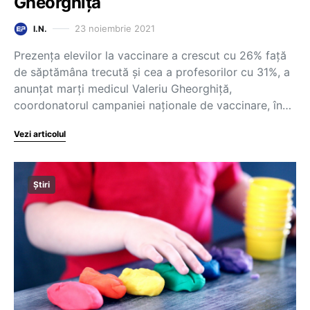
Gheorghiță
23 noiembrie 2021
I.N.
Prezența elevilor la vaccinare a crescut cu 26% față
de săptămâna trecută și cea a profesorilor cu 31%, a
anunțat marți medicul Valeriu Gheorghiță,
coordonatorul campaniei naționale de vaccinare, în…
Vezi articolul
Știri