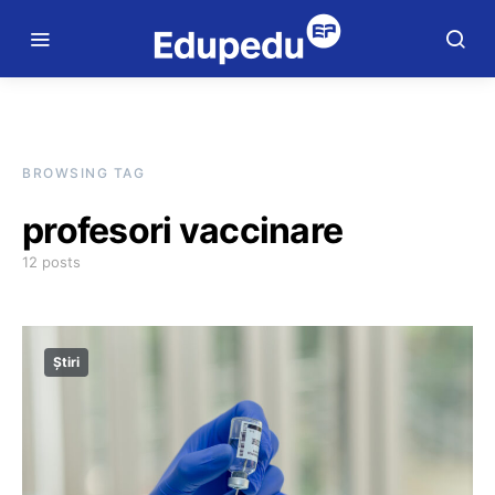
BROWSING TAG
profesori vaccinare
12 posts
Știri