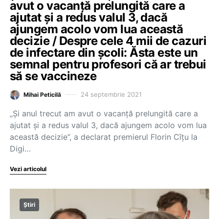
avut o vacanță prelungită care a
ajutat și a redus valul 3, dacă
ajungem acolo vom lua această
decizie / Despre cele 4 mii de cazuri
de infectare din școli: Ăsta este un
semnal pentru profesori că ar trebui
să se vaccineze
24 septembrie 2021
Mihai Peticilă
„Și anul trecut am avut o vacanță prelungită care a
ajutat și a redus valul 3, dacă ajungem acolo vom lua
această decizie”, a declarat premierul Florin Cîțu la
Digi…
Vezi articolul
Știri