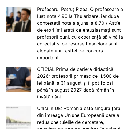
Profesorul Petruț Rizea: O profesoară a
luat nota 4.90 la Titularizare, iar după
contestații nota a ajuns la 8.70 / Astfel
de erori îmi arată ce entuziasmați sunt
profesorii buni, cu experiență să vină la
corectat și ce resurse financiare sunt
alocate unui astfel de concurs
important
OFICIAL Prima de carieră didactică
2026: profesorii primesc cei 1.500 de
lei până la 31 august și îi pot folosi
până în august 2027 dacă rămân în
învățământ
Unici în UE: România este singura țară
din întreaga Uniune Europeană care a
redus cheltuielile de cercetare,
calculate pe cap de locuitor, în ultimul