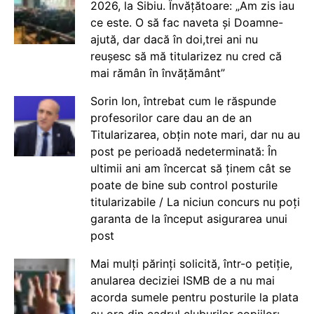
2026, la Sibiu. Învățătoare: „Am zis iau
ce este. O să fac naveta și Doamne-
ajută, dar dacă în doi,trei ani nu
reușesc să mă titularizez nu cred că
mai rămân în învățământ”
Sorin Ion, întrebat cum le răspunde
profesorilor care dau an de an
Titularizarea, obțin note mari, dar nu au
post pe perioadă nedeterminată: În
ultimii ani am încercat să ținem cât se
poate de bine sub control posturile
titularizabile / La niciun concurs nu poți
garanta de la început asigurarea unui
post
Mai mulți părinți solicită, într-o petiție,
anularea deciziei ISMB de a nu mai
acorda sumele pentru posturile la plata
cu ora din cadrul cluburilor copiilor: