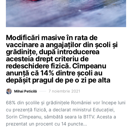
Modificări masive în rata de
vaccinare a angajaților din școli și
grădinițe, după introducerea
acesteia drept criteriu de
redeschidere fizică. Cîmpeanu
anunță că 14% dintre școli au
depășit pragul de pe o zi pe alta
7 noiembrie 2021
Mihai Peticilă
68% din școlile și grădinițele României vor începe luni
cu prezență fizică, a declarat ministrul Educației,
Sorin Cîmpeanu, sâmbătă seara la B1TV. Acesta a
prezentat un procent cu 14 puncte…