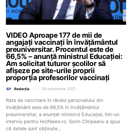
VIDEO Aproape 177 de mii de
angajați vaccinați în învățământul
preuniversitar. Procentul este de
66,5% – anunță ministrul Educației:
Am solicitat tuturor școlilor să
afișeze pe site-urile proprii
proporția profesorilor vaccinați
29 octombrie 2021
Redacția
Rata de vaccinare în rândul personalului din
învățământ este de 66,5% în învățământul
preuniversitar, a anunțat ministrul Educației, într-un
interviu pentru HotNews.ro. Sorin Cîmpeanu a spus
că datele sunt obținute…