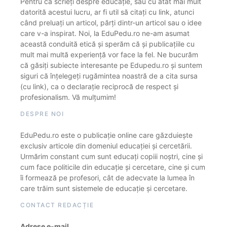
Pentru că scrieți despre educație, sau cu atât mai mult
datorită acestui lucru, ar fi util să citați cu link, atunci
când preluați un articol, părți dintr-un articol sau o idee
care v-a inspirat. Noi, la EduPedu.ro ne-am asumat
această conduită etică și sperăm că și publicațiile cu
mult mai multă experiență vor face la fel. Ne bucurăm
că găsiți subiecte interesante pe Edupedu.ro și suntem
siguri că înțelegeți rugămintea noastră de a cita sursa
(cu link), ca o declarație reciprocă de respect și
profesionalism. Vă mulțumim!
DESPRE NOI
EduPedu.ro este o publicație online care găzduiește
exclusiv articole din domeniul educației și cercetării.
Urmărim constant cum sunt educați copiii noștri, cine și
cum face politicile din educație și cercetare, cine și cum
îi formează pe profesori, cât de adecvate la lumea în
care trăim sunt sistemele de educație și cercetare.
CONTACT REDACȚIE
Adrese e-mail