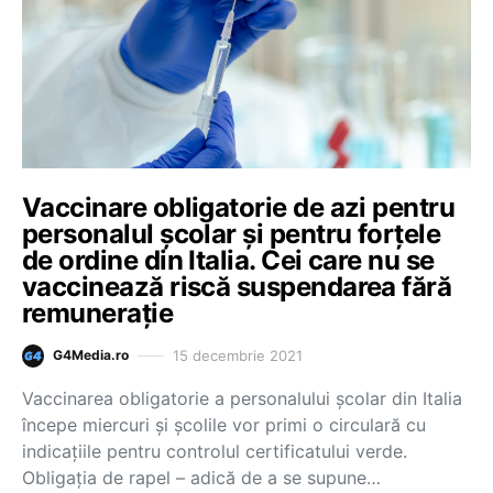
Vaccinare obligatorie de azi pentru
personalul școlar și pentru forțele
de ordine din Italia. Cei care nu se
vaccinează riscă suspendarea fără
remunerație
15 decembrie 2021
G4Media.ro
Vaccinarea obligatorie a personalului școlar din Italia
începe miercuri și școlile vor primi o circulară cu
indicațiile pentru controlul certificatului verde.
Obligația de rapel – adică de a se supune…