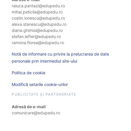
raluca.pantazi@edupedu.ro
mihai.peticila@edupedu.ro
costin.ionescu@edupedu.ro
alexa.stanescu@edupedu.ro
diana.ghimisi@edupedu.ro
stefan.lefter@edupedu.ro
ramona.florea@edupedu.ro
Notă de informare cu privire la prelucrarea de date
personale prin intermediul site-ului
Politica de cookie
Modifică setarile cookie-urilor
PUBLICITATE ȘI PARTENERIATE
Adresă de e-mail
comunicare@edupedu.ro