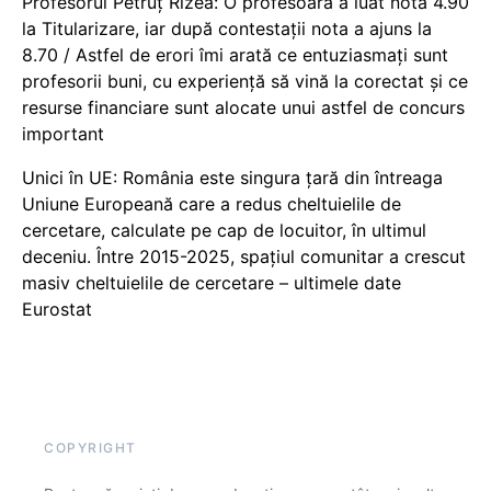
Profesorul Petruț Rizea: O profesoară a luat nota 4.90
la Titularizare, iar după contestații nota a ajuns la
8.70 / Astfel de erori îmi arată ce entuziasmați sunt
profesorii buni, cu experiență să vină la corectat și ce
resurse financiare sunt alocate unui astfel de concurs
important
Unici în UE: România este singura țară din întreaga
Uniune Europeană care a redus cheltuielile de
cercetare, calculate pe cap de locuitor, în ultimul
deceniu. Între 2015-2025, spațiul comunitar a crescut
masiv cheltuielile de cercetare – ultimele date
Eurostat
COPYRIGHT