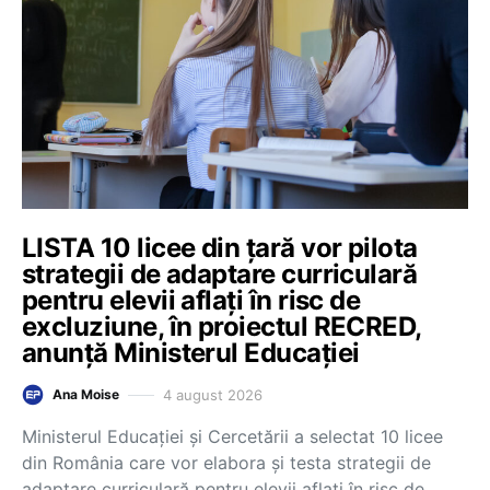
LISTA 10 licee din țară vor pilota
strategii de adaptare curriculară
pentru elevii aflați în risc de
excluziune, în proiectul RECRED,
anunță Ministerul Educației
4 august 2026
Ana Moise
Ministerul Educației și Cercetării a selectat 10 licee
din România care vor elabora și testa strategii de
adaptare curriculară pentru elevii aflați în risc de