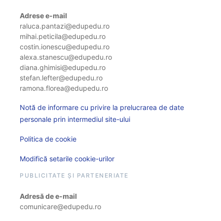
Adrese e-mail
raluca.pantazi@edupedu.ro
mihai.peticila@edupedu.ro
costin.ionescu@edupedu.ro
alexa.stanescu@edupedu.ro
diana.ghimisi@edupedu.ro
stefan.lefter@edupedu.ro
ramona.florea@edupedu.ro
Notă de informare cu privire la prelucrarea de date
personale prin intermediul site-ului
Politica de cookie
Modifică setarile cookie-urilor
PUBLICITATE ȘI PARTENERIATE
Adresă de e-mail
comunicare@edupedu.ro