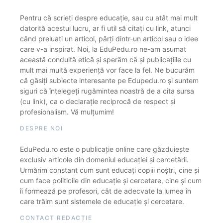
Pentru că scrieți despre educație, sau cu atât mai mult
datorită acestui lucru, ar fi util să citați cu link, atunci
când preluați un articol, părți dintr-un articol sau o idee
care v-a inspirat. Noi, la EduPedu.ro ne-am asumat
această conduită etică și sperăm că și publicațiile cu
mult mai multă experiență vor face la fel. Ne bucurăm
că găsiți subiecte interesante pe Edupedu.ro și suntem
siguri că înțelegeți rugămintea noastră de a cita sursa
(cu link), ca o declarație reciprocă de respect și
profesionalism. Vă mulțumim!
DESPRE NOI
EduPedu.ro este o publicație online care găzduiește
exclusiv articole din domeniul educației și cercetării.
Urmărim constant cum sunt educați copiii noștri, cine și
cum face politicile din educație și cercetare, cine și cum
îi formează pe profesori, cât de adecvate la lumea în
care trăim sunt sistemele de educație și cercetare.
CONTACT REDACȚIE