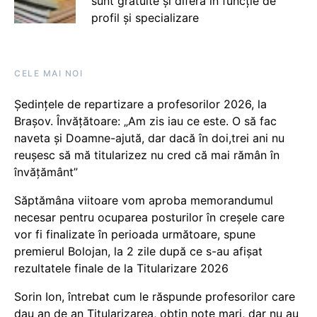
sunt gratuite și diferă în funcție de
profil și specializare
CELE MAI NOI
Ședințele de repartizare a profesorilor 2026, la
Brașov. Învățătoare: „Am zis iau ce este. O să fac
naveta și Doamne-ajută, dar dacă în doi,trei ani nu
reușesc să mă titularizez nu cred că mai rămân în
învățământ”
Săptămâna viitoare vom aproba memorandumul
necesar pentru ocuparea posturilor în creșele care
vor fi finalizate în perioada următoare, spune
premierul Bolojan, la 2 zile după ce s-au afișat
rezultatele finale de la Titularizare 2026
Sorin Ion, întrebat cum le răspunde profesorilor care
dau an de an Titularizarea, obțin note mari, dar nu au