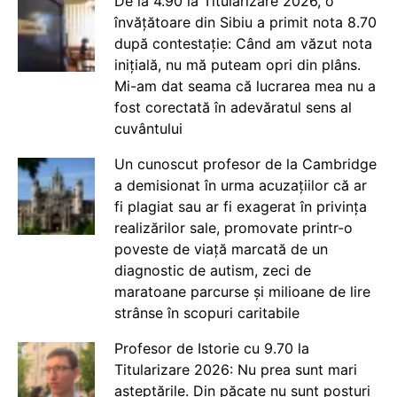
De la 4.90 la Titularizare 2026, o
învățătoare din Sibiu a primit nota 8.70
după contestație: Când am văzut nota
inițială, nu mă puteam opri din plâns.
Mi-am dat seama că lucrarea mea nu a
fost corectată în adevăratul sens al
cuvântului
Un cunoscut profesor de la Cambridge
a demisionat în urma acuzațiilor că ar
fi plagiat sau ar fi exagerat în privința
realizărilor sale, promovate printr-o
poveste de viață marcată de un
diagnostic de autism, zeci de
maratoane parcurse și milioane de lire
strânse în scopuri caritabile
Profesor de Istorie cu 9.70 la
Titularizare 2026: Nu prea sunt mari
așteptările. Din păcate nu sunt posturi