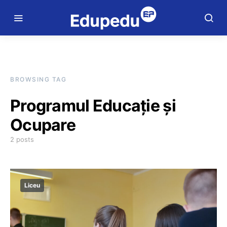
BROWSING TAG
Programul Educație și
Ocupare
2 posts
Liceu