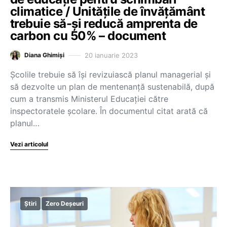
climatice / Unitățile de învățământ
trebuie să-și reducă amprenta de
carbon cu 50% – document
20 ianuarie 2023
Diana Ghimiși
Școlile trebuie să își revizuiască planul managerial și
să dezvolte un plan de mentenanță sustenabilă, după
cum a transmis Ministerul Educației către
inspectoratele școlare. În documentul citat arată că
planul…
Vezi articolul
Știri
Zero Deșeuri