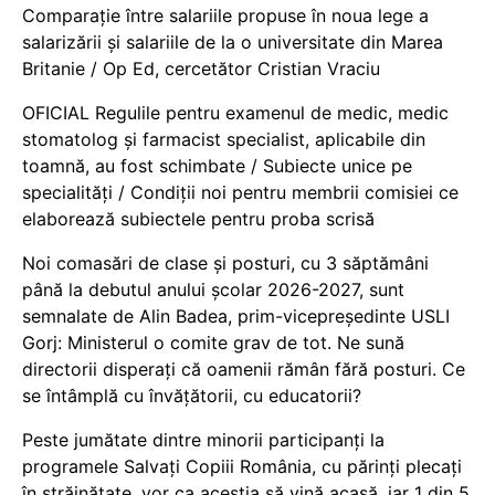
Comparație între salariile propuse în noua lege a
salarizării și salariile de la o universitate din Marea
Britanie / Op Ed, cercetător Cristian Vraciu
OFICIAL Regulile pentru examenul de medic, medic
stomatolog și farmacist specialist, aplicabile din
toamnă, au fost schimbate / Subiecte unice pe
specialități / Condiții noi pentru membrii comisiei ce
elaborează subiectele pentru proba scrisă
Noi comasări de clase și posturi, cu 3 săptămâni
până la debutul anului școlar 2026-2027, sunt
semnalate de Alin Badea, prim-vicepreședinte USLI
Gorj: Ministerul o comite grav de tot. Ne sună
directorii disperați că oamenii rămân fără posturi. Ce
se întâmplă cu învățătorii, cu educatorii?
Peste jumătate dintre minorii participanți la
programele Salvați Copiii România, cu părinți plecați
în străinătate, vor ca aceștia să vină acasă, iar 1 din 5