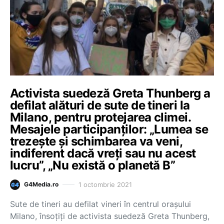
Activista suedeză Greta Thunberg a
defilat alături de sute de tineri la
Milano, pentru protejarea climei.
Mesajele participanților: „Lumea se
trezeşte şi schimbarea va veni,
indiferent dacă vreţi sau nu acest
lucru”, „Nu există o planetă B”
1 octombrie 2021
G4Media.ro
Sute de tineri au defilat vineri în centrul oraşului
Milano, însoţiţi de activista suedeză Greta Thunberg,