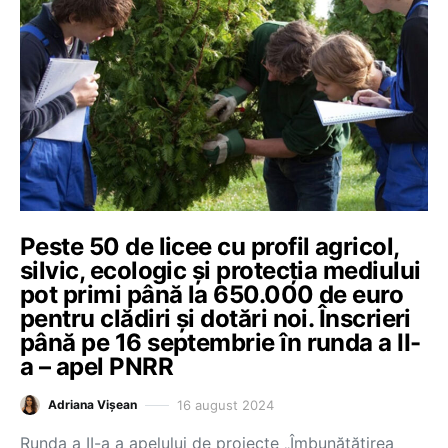
Peste 50 de licee cu profil agricol,
silvic, ecologic și protecția mediului
pot primi până la 650.000 de euro
pentru clădiri și dotări noi. Înscrieri
până pe 16 septembrie în runda a II-
a – apel PNRR
16 august 2024
Adriana Vișean
Runda a II-a a apelului de proiecte „Îmbunătățirea