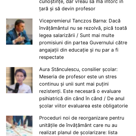
cunoștințe, dar vreau să mă întorc în
țară și să devin profesor
Vicepremierul Tanczos Barna: Dacă
învățământul nu se rezolvă, pică toată
legea salarizării / Sunt mai multe
promisiuni din partea Guvernului către
angajații din educație și nu par a fi
respectate
Aura Stănculescu, consilier școlar:
Meseria de profesor este un stres
continuu și unii sunt mai puțini
rezistenți. Este necesară o evaluare
psihiatrică din când în când / De anul
școlar viitor evaluarea este obligatorie
Proceduri noi de reorganizare pentru
unitățile de învățământ care nu au
realizat planul de școlarizare: lista