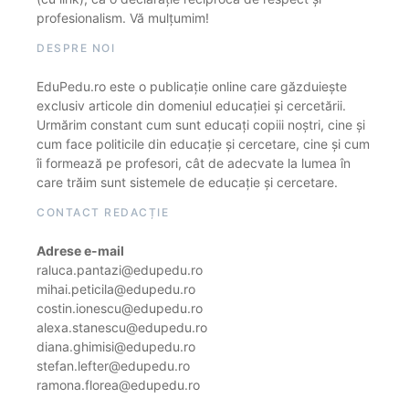
profesionalism. Vă mulțumim!
DESPRE NOI
EduPedu.ro este o publicație online care găzduiește
exclusiv articole din domeniul educației și cercetării.
Urmărim constant cum sunt educați copiii noștri, cine și
cum face politicile din educație și cercetare, cine și cum
îi formează pe profesori, cât de adecvate la lumea în
care trăim sunt sistemele de educație și cercetare.
CONTACT REDACȚIE
Adrese e-mail
raluca.pantazi@edupedu.ro
mihai.peticila@edupedu.ro
costin.ionescu@edupedu.ro
alexa.stanescu@edupedu.ro
diana.ghimisi@edupedu.ro
stefan.lefter@edupedu.ro
ramona.florea@edupedu.ro