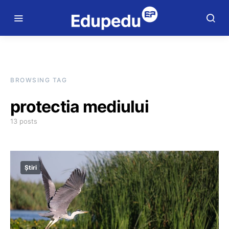
BROWSING TAG
protectia mediului
13 posts
Știri