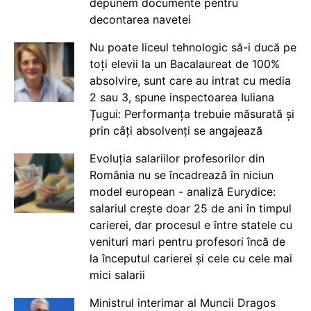
depunem documente pentru
decontarea navetei
Nu poate liceul tehnologic să-i ducă pe
toți elevii la un Bacalaureat de 100%
absolvire, sunt care au intrat cu media
2 sau 3, spune inspectoarea Iuliana
Țugui: Performanța trebuie măsurată și
prin câți absolvenți se angajează
Evoluția salariilor profesorilor din
România nu se încadrează în niciun
model european - analiză Eurydice:
salariul crește doar 25 de ani în timpul
carierei, dar procesul e între statele cu
venituri mari pentru profesori încă de
la începutul carierei și cele cu cele mai
mici salarii
Ministrul interimar al Muncii Dragos