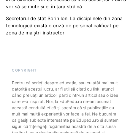
vor să se mute și ei în țara străină
Secretarul de stat Sorin Ion: La disciplinele din zona
tehnologică există o criză de personal calificat pe
zona de maiștri-instructori
COPYRIGHT
Pentru că scrieți despre educație, sau cu atât mai mult
datorită acestui lucru, ar fi util să citați cu link, atunci
când preluați un articol, părți dintr-un articol sau o idee
care v-a inspirat. Noi, la EduPedu.ro ne-am asumat
această conduită etică și sperăm că și publicațiile cu
mult mai multă experiență vor face la fel. Ne bucurăm
că găsiți subiecte interesante pe Edupedu.ro și suntem
siguri că înțelegeți rugămintea noastră de a cita sursa
(cu link), ca o declarație reciprocă de respect și