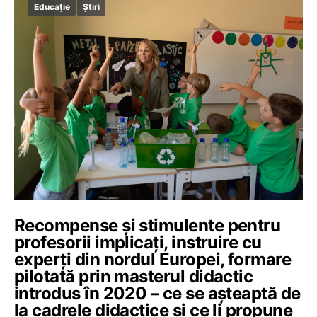
Educație
Știri
Recompense și stimulente pentru
profesorii implicați, instruire cu
experți din nordul Europei, formare
pilotată prin masterul didactic
introdus în 2020 – ce se așteaptă de
la cadrele didactice și ce li propune