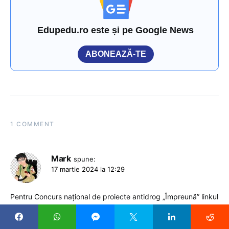
Edupedu.ro este și pe Google News
ABONEAZĂ-TE
1 COMMENT
Mark
spune:
17 martie 2024 la 12:29
Pentru Concurs național de proiecte antidrog „Împreună” linkul
duce la gdrive si request access ceri acces si dupa o
saptamana nu primesti?
Pune cineva linkul/fisierul care ar trebui sa fie public?