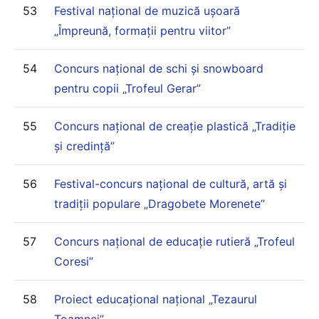
53
Festival național de muzică ușoară
„Împreună, formații pentru viitor”
54
Concurs național de schi și snowboard
pentru copii „Trofeul Gerar”
55
Concurs național de creație plastică „Tradiție
și credință”
56
Festival-concurs național de cultură, artă și
tradiții populare „Dragobete Morenete”
57
Concurs național de educație rutieră „Trofeul
Coresi”
58
Proiect educațional național „Tezaurul
Toamnei”