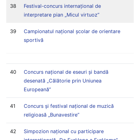
38
Festival-concurs internațional de
interpretare pian „Micul virtuoz”
39
Campionatul național școlar de orientare
sportivă
40
Concurs național de eseuri și bandă
desenată „Călătorie prin Uniunea
Europeană”
41
Concurs și festival național de muzică
religioasă „Bunavestire”
42
Simpozion național cu participare
internațională „Da EurHope a EurHome”