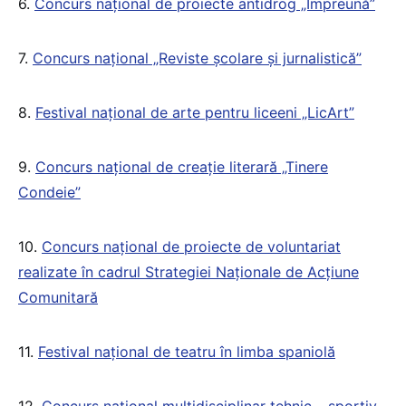
6.
Concurs național de proiecte antidrog „Împreună”
7.
Concurs național „Reviste şcolare şi jurnalistică”
8.
Festival naţional de arte pentru liceeni „LicArt”
9.
Concurs naţional de creaţie literară „Tinere
Condeie”
10.
Concurs național de proiecte de voluntariat
realizate în cadrul Strategiei Naționale de Acțiune
Comunitară
11.
Festival național de teatru în limba spaniolă
12.
Concurs național multidisciplinar tehnic – sportiv