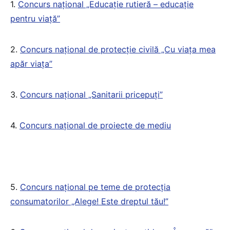
1.
Concurs național „Educaţie rutieră – educaţie
pentru viaţă”
2.
Concurs naţional de protecție civilă „Cu viața mea
apăr viața”
3.
Concurs național „Sanitarii pricepuţi”
4.
Concurs naţional de proiecte de mediu
5.
Concurs naţional pe teme de protecţia
consumatorilor „Alege! Este dreptul tău!”