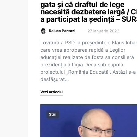
gata și că draftul de lege
necesită dezbatere largă / C
a participat la ședință – SU
27 ianuarie 2023
Raluca Pantazi
Lovitură a PSD la președintele Klaus Iohan
care vrea aprobarea rapidă a Legilor
educației realizate de fosta sa consilieră
prezidențială Ligia Deca sub cupola
proiectului „România Educată”. Astăzi s-a
desfășurat…
Vezi articolul
Știri