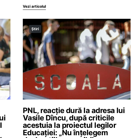
Vezi articolul
Știri
PNL, reacție dură la adresa lui
ui
Vasile Dîncu, după criticile
l
acestuia la proiectul legilor
Educației: „Nu înțelegem