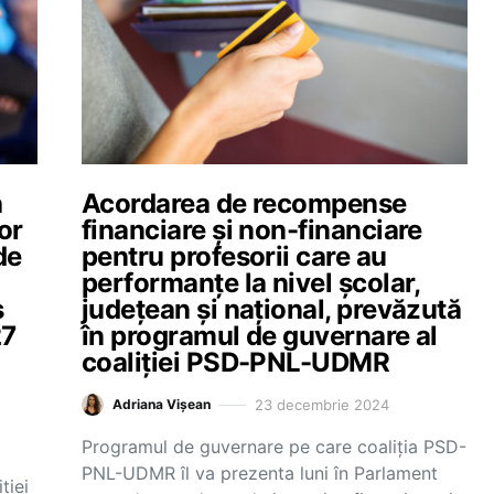
a
Acordarea de recompense
or
financiare și non-financiare
de
pentru profesorii care au
performanțe la nivel școlar,
s
județean și național, prevăzută
27
în programul de guvernare al
coaliției PSD-PNL-UDMR
23 decembrie 2024
Adriana Vișean
Programul de guvernare pe care coaliția PSD-
PNL-UDMR îl va prezenta luni în Parlament
ției