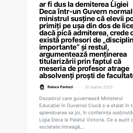
ar fi dus la demiterea Ligiei
Deca într-un Guvern normal
ministrul susține că elevii po
primiți pe ușa din dos de lic
dacă pică admiterea, crede 
există profesori de „discipli
importante“ și restul,
argumentează menținerea
titularizării prin faptul că
meseria de profesor atrage
absolvenți proști de facultat
10 martie 2023
Raluca Pantazi
Dezastrul care guvernează Ministerul
Educației în Guvernul Ciucă s-a etalat în 
splendoarea sa joi, în conferința susținut
Ligia Deca la Palatul Victoria. Ce a auzit 
societate întreagă,…