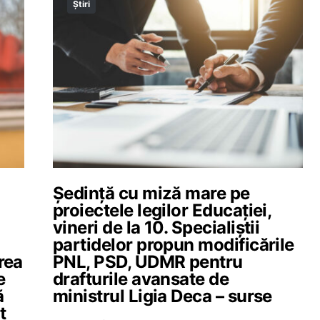
Știri
Ședință cu miză mare pe
proiectele legilor Educației,
vineri de la 10. Specialiștii
partidelor propun modificările
rea
PNL, PSD, UDMR pentru
e
drafturile avansate de
ă
ministrul Ligia Deca – surse
t