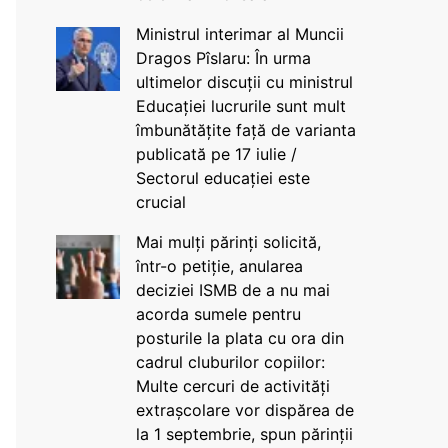
Ministrul interimar al Muncii
Dragos Pîslaru: În urma
ultimelor discuții cu ministrul
Educației lucrurile sunt mult
îmbunătățite față de varianta
publicată pe 17 iulie /
Sectorul educației este
crucial
Mai mulți părinți solicită,
într-o petiție, anularea
deciziei ISMB de a nu mai
acorda sumele pentru
posturile la plata cu ora din
cadrul cluburilor copiilor:
Multe cercuri de activități
extrașcolare vor dispărea de
la 1 septembrie, spun părinții