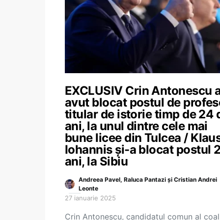
EXCLUSIV Crin Antonescu 
avut blocat postul de profes
titular de istorie timp de 24 
ani, la unul dintre cele mai
bune licee din Tulcea / Klau
Iohannis și-a blocat postul 
ani, la Sibiu
Andreea Pavel, Raluca Pantazi și Cristian Andrei
Leonte
27 ianuarie 2025
Crin Antonescu, candidatul comun al coali