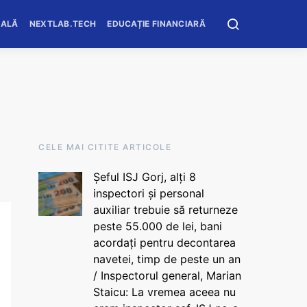
OALĂ
NEXTLAB.TECH
EDUCAȚIE FINANCIARĂ
CELE MAI CITITE ARTICOLE
Șeful ISJ Gorj, alți 8
inspectori și personal
auxiliar trebuie să returneze
peste 55.000 de lei, bani
acordați pentru decontarea
navetei, timp de peste un an
/ Inspectorul general, Marian
Staicu: La vremea aceea nu