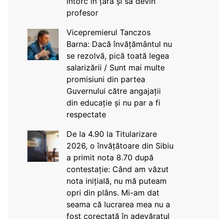
întorc în țară și să devin
profesor
Vicepremierul Tanczos
Barna: Dacă învățământul nu
se rezolvă, pică toată legea
salarizării / Sunt mai multe
promisiuni din partea
Guvernului către angajații
din educație și nu par a fi
respectate
De la 4.90 la Titularizare
2026, o învățătoare din Sibiu
a primit nota 8.70 după
contestație: Când am văzut
nota inițială, nu mă puteam
opri din plâns. Mi-am dat
seama că lucrarea mea nu a
fost corectată în adevăratul