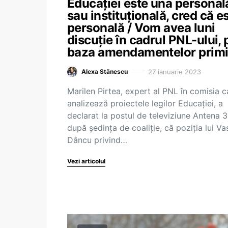
Educației este una personal
sau instituțională, cred că e
personală / Vom avea luni
discuție în cadrul PNL-ului, 
baza amendamentelor primi
27 ianuarie 2023
Alexa Stănescu
Marilen Pirtea, expert al PNL în comisia c
analizează proiectele legilor Educației, a
declarat la postul de televiziune Antena 3
după ședința de coaliție, că poziția lui Vas
Dâncu privind…
Vezi articolul