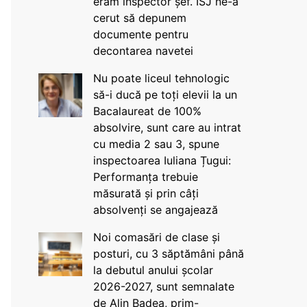
eram inspector șef. ISJ ne-a
cerut să depunem
documente pentru
decontarea navetei
Nu poate liceul tehnologic
să-i ducă pe toți elevii la un
Bacalaureat de 100%
absolvire, sunt care au intrat
cu media 2 sau 3, spune
inspectoarea Iuliana Țugui:
Performanța trebuie
măsurată și prin câți
absolvenți se angajează
Noi comasări de clase și
posturi, cu 3 săptămâni până
la debutul anului școlar
2026-2027, sunt semnalate
de Alin Badea, prim-