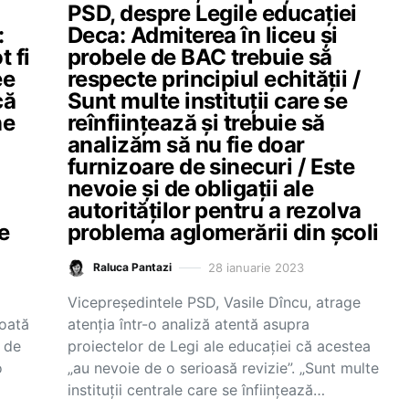
PSD, despre Legile educației
:
Deca: Admiterea în liceu și
t fi
probele de BAC trebuie să
ee
respecte principiul echității /
că
Sunt multe instituții care se
ne
reînființează și trebuie să
analizăm să nu fie doar
furnizoare de sinecuri / Este
nevoie și de obligații ale
autorităților pentru a rezolva
e
problema aglomerării din școli
28 ianuarie 2023
Raluca Pantazi
Vicepreședintele PSD, Vasile Dîncu, atrage
toată
atenția într-o analiză atentă asupra
ă de
proiectelor de Legi ale educației că acestea
o
„au nevoie de o serioasă revizie”. „Sunt multe
instituții centrale care se înființează…