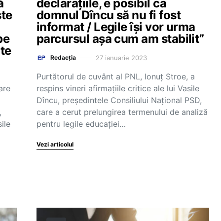
ă
declarațiile, e posibil ca
ste
domnul Dîncu să nu fi fost
informat / Legile își vor urma
pe
parcursul așa cum am stabilit”
te
27 ianuarie 2023
Redacția
Purtătorul de cuvânt al PNL, Ionuț Stroe, a
are
respins vineri afirmațiile critice ale lui Vasile
Dîncu, președintele Consiliului Național PSD,
,
care a cerut prelungirea termenului de analiză
ile
pentru legile educației…
Vezi articolul