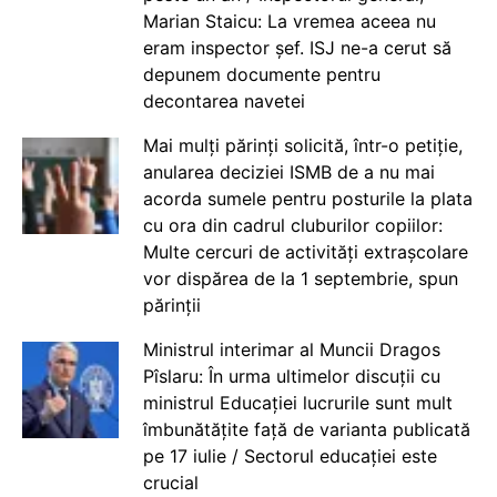
Marian Staicu: La vremea aceea nu
eram inspector șef. ISJ ne-a cerut să
depunem documente pentru
decontarea navetei
Mai mulți părinți solicită, într-o petiție,
anularea deciziei ISMB de a nu mai
acorda sumele pentru posturile la plata
cu ora din cadrul cluburilor copiilor:
Multe cercuri de activități extrașcolare
vor dispărea de la 1 septembrie, spun
părinții
Ministrul interimar al Muncii Dragos
Pîslaru: În urma ultimelor discuții cu
ministrul Educației lucrurile sunt mult
îmbunătățite față de varianta publicată
pe 17 iulie / Sectorul educației este
crucial