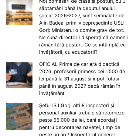
Noi comasări de clase și posturi, cu 3
săptămâni până la debutul anului
școlar 2026-2027, sunt semnalate de
Alin Badea, prim-vicepreședinte USLI
Gorj: Ministerul o comite grav de tot.
Ne sună directorii disperați că oamenii
rămân fără posturi. Ce se întâmplă cu
învățătorii, cu educatorii?
OFICIAL Prima de carieră didactică
2026: profesorii primesc cei 1.500 de
lei până la 31 august și îi pot folosi
până în august 2027 dacă rămân în
învățământ
Șeful ISJ Gorj, alți 8 inspectori și
personal auxiliar trebuie să returneze
peste 55.000 de lei, bani acordați
pentru decontarea navetei, timp de
peste un an / Inspectorul general,