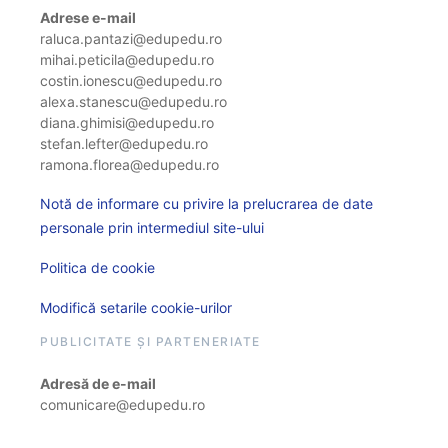
Adrese e-mail
raluca.pantazi@edupedu.ro
mihai.peticila@edupedu.ro
costin.ionescu@edupedu.ro
alexa.stanescu@edupedu.ro
diana.ghimisi@edupedu.ro
stefan.lefter@edupedu.ro
ramona.florea@edupedu.ro
Notă de informare cu privire la prelucrarea de date
personale prin intermediul site-ului
Politica de cookie
Modifică setarile cookie-urilor
PUBLICITATE ȘI PARTENERIATE
Adresă de e-mail
comunicare@edupedu.ro