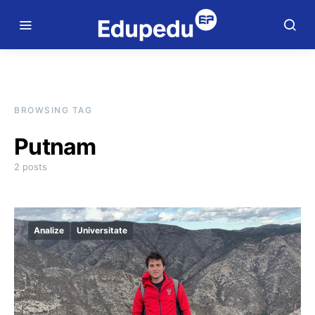
BROWSING TAG
Putnam
2 posts
Analize
Universitate