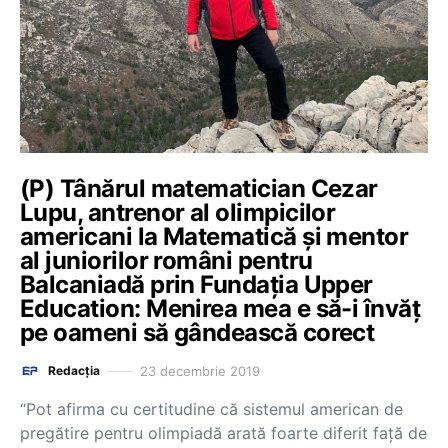
(P) Tânărul matematician Cezar
Lupu, antrenor al olimpicilor
americani la Matematică și mentor
al juniorilor români pentru
Balcaniadă prin Fundația Upper
Education: Menirea mea e să-i învăț
pe oameni să gândească corect
23 decembrie 2019
Redacția
“Pot afirma cu certitudine că sistemul american de
pregătire pentru olimpiadă arată foarte diferit față de