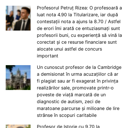
Profesorul Petruț Rizea: O profesoară a
luat nota 4.90 la Titularizare, iar după
contestații nota a ajuns la 8.70 / Astfel
de erori îmi arată ce entuziasmați sunt
profesorii buni, cu experiență să vină la
corectat și ce resurse financiare sunt
alocate unui astfel de concurs
important
Un cunoscut profesor de la Cambridge
a demisionat în urma acuzațiilor că ar
fi plagiat sau ar fi exagerat în privința
realizărilor sale, promovate printr-o
poveste de viață marcată de un
diagnostic de autism, zeci de
maratoane parcurse și milioane de lire
strânse în scopuri caritabile
Profesor de Istorie cu 9.70 la