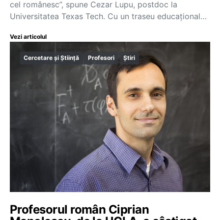
cel românesc”, spune Cezar Lupu, postdoc la
Universitatea Texas Tech. Cu un traseu educațional…
Vezi articolul
Cercetare și Știință
Profesori
Știri
Profesorul român Ciprian