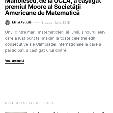
Manolescu, de la UCLA, a câștigat
premiul Moore al Societății
Americane de Matematică
8 decembrie 2018
Mihai Peticilă
Unul dintre marii matematicieni ai lumii, singurul elev
care a luat punctaj maxim la toate cele trei ediții
consecutive ale Olimpiadei Internaționale la care a
participat, a câștigat unul dintre…
Vezi articolul
CELE MAI CITITE ARTICOLE