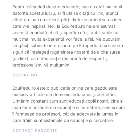
Pentru că scrieți despre educație, sau cu atât mai mult
datorită acestui lucru, ar fi util să citați cu link, atunci
când preluați un articol, părți dintr-un articol sau o idee
care v-a inspirat. Noi, la EduPedu.ro ne-am asumat
această conduită etică și sperăm că și publicațiile cu
mult mai multă experiență vor face la fel. Ne bucurăm
că găsiți subiecte interesante pe Edupedu.ro și suntem
siguri că înțelegeți rugămintea noastră de a cita sursa
(cu link), ca o declarație reciprocă de respect și
profesionalism. Vă mulțumim!
DESPRE NOI
EduPedu.ro este o publicație online care găzduiește
exclusiv articole din domeniul educației și cercetării.
Urmărim constant cum sunt educați copiii noștri, cine și
cum face politicile din educație și cercetare, cine și cum
îi formează pe profesori, cât de adecvate la lumea în
care trăim sunt sistemele de educație și cercetare.
CONTACT REDACȚIE