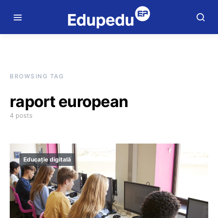
BROWSING TAG
raport european
4 posts
Educație digitală