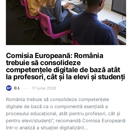
Comisia Europeană: România
trebuie să consolideze
competențele digitale de bază atât
la profesori, cât și la elevi și studenți
17 iunie 2026
C.I.
România trebuie să consolideze competențele
digitale de bază ca o componentă esențială a
procesului educațional, atât pentru profesori, cât și
pentru elevi/studenți”, recomandă Comisia Europeană
într-o analiză a situației digitalizării…