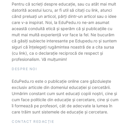
Pentru că scrieți despre educație, sau cu atât mai mult
datorită acestui lucru, ar fi util să citați cu link, atunci
când preluați un articol, părți dintr-un articol sau o idee
care v-a inspirat. Noi, la EduPedu.ro ne-am asumat
această conduită etică și sperăm că și publicațiile cu
mult mai multă experiență vor face la fel. Ne bucurăm
că găsiți subiecte interesante pe Edupedu.ro și suntem
siguri că înțelegeți rugămintea noastră de a cita sursa
(cu link), ca o declarație reciprocă de respect și
profesionalism. Vă mulțumim!
DESPRE NOI
EduPedu.ro este o publicație online care găzduiește
exclusiv articole din domeniul educației și cercetării.
Urmărim constant cum sunt educați copiii noștri, cine și
cum face politicile din educație și cercetare, cine și cum
îi formează pe profesori, cât de adecvate la lumea în
care trăim sunt sistemele de educație și cercetare.
CONTACT REDACȚIE