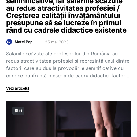
semnificative, iar salariile scăzute
au redus atractivitatea profesiei /
Creșterea calității învățământului
presupune să se lucreze în primul
rând cu cadrele didactice existente
25 mai 2023
Matei Pop
Salariile scăzute ale profesorilor din România au
redus atractivitatea profesiei și reprezintă unul dintre
factorii care au dus la provocările semnificative cu
care se confruntă meseria de cadru didactic, factori…
Vezi articolul
Știri