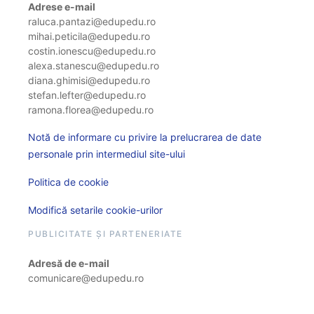
Adrese e-mail
raluca.pantazi@edupedu.ro
mihai.peticila@edupedu.ro
costin.ionescu@edupedu.ro
alexa.stanescu@edupedu.ro
diana.ghimisi@edupedu.ro
stefan.lefter@edupedu.ro
ramona.florea@edupedu.ro
Notă de informare cu privire la prelucrarea de date
personale prin intermediul site-ului
Politica de cookie
Modifică setarile cookie-urilor
PUBLICITATE ȘI PARTENERIATE
Adresă de e-mail
comunicare@edupedu.ro