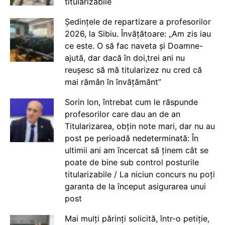
titularizabile
Ședințele de repartizare a profesorilor
2026, la Sibiu. Învățătoare: „Am zis iau
ce este. O să fac naveta și Doamne-
ajută, dar dacă în doi,trei ani nu
reușesc să mă titularizez nu cred că
mai rămân în învățământ”
Sorin Ion, întrebat cum le răspunde
profesorilor care dau an de an
Titularizarea, obțin note mari, dar nu au
post pe perioadă nedeterminată: În
ultimii ani am încercat să ținem cât se
poate de bine sub control posturile
titularizabile / La niciun concurs nu poți
garanta de la început asigurarea unui
post
Mai mulți părinți solicită, într-o petiție,