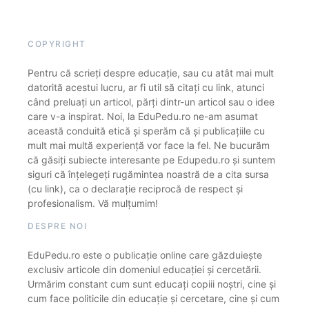
COPYRIGHT
Pentru că scrieți despre educație, sau cu atât mai mult
datorită acestui lucru, ar fi util să citați cu link, atunci
când preluați un articol, părți dintr-un articol sau o idee
care v-a inspirat. Noi, la EduPedu.ro ne-am asumat
această conduită etică și sperăm că și publicațiile cu
mult mai multă experiență vor face la fel. Ne bucurăm
că găsiți subiecte interesante pe Edupedu.ro și suntem
siguri că înțelegeți rugămintea noastră de a cita sursa
(cu link), ca o declarație reciprocă de respect și
profesionalism. Vă mulțumim!
DESPRE NOI
EduPedu.ro este o publicație online care găzduiește
exclusiv articole din domeniul educației și cercetării.
Urmărim constant cum sunt educați copiii noștri, cine și
cum face politicile din educație și cercetare, cine și cum