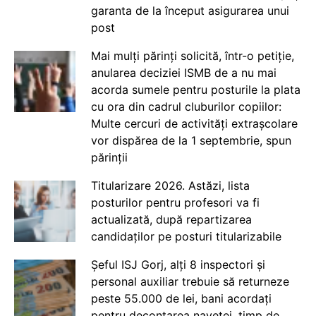
garanta de la început asigurarea unui
post
Mai mulți părinți solicită, într-o petiție,
anularea deciziei ISMB de a nu mai
acorda sumele pentru posturile la plata
cu ora din cadrul cluburilor copiilor:
Multe cercuri de activități extrașcolare
vor dispărea de la 1 septembrie, spun
părinții
Titularizare 2026. Astăzi, lista
posturilor pentru profesori va fi
actualizată, după repartizarea
candidaților pe posturi titularizabile
Șeful ISJ Gorj, alți 8 inspectori și
personal auxiliar trebuie să returneze
peste 55.000 de lei, bani acordați
pentru decontarea navetei, timp de