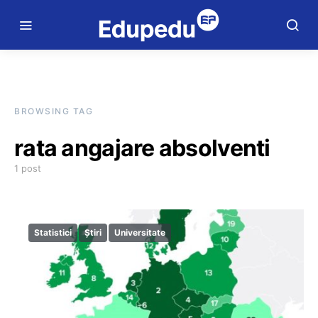
BROWSING TAG
rata angajare absolventi
1 post
Statistici
Știri
Universitate