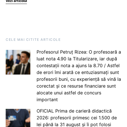
Vezi articolul
CELE MAI CITITE ARTICOLE
Profesorul Petruț Rizea: O profesoară a
luat nota 4.90 la Titularizare, iar după
contestații nota a ajuns la 8.70 / Astfel
de erori îmi arată ce entuziasmați sunt
profesorii buni, cu experiență să vină la
corectat și ce resurse financiare sunt
alocate unui astfel de concurs
important
OFICIAL Prima de carieră didactică
2026: profesorii primesc cei 1.500 de
lei până la 31 august și îi pot folosi