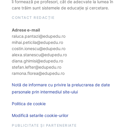
îi formează pe profesori, cât de adecvate la lumea în
care trăim sunt sistemele de educație și cercetare.
CONTACT REDACȚIE
Adrese e-mail
raluca.pantazi@edupedu.ro
mihai.peticila@edupedu.ro
costin.ionescu@edupedu.ro
alexa.stanescu@edupedu.ro
diana.ghimisi@edupedu.ro
stefan.lefter@edupedu.ro
ramona.florea@edupedu.ro
Notă de informare cu privire la prelucrarea de date
personale prin intermediul site-ului
Politica de cookie
Modifică setarile cookie-urilor
PUBLICITATE ȘI PARTENERIATE