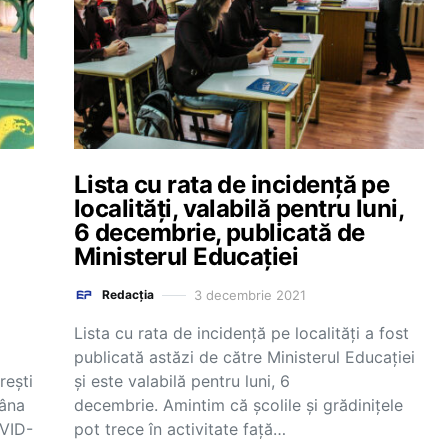
Lista cu rata de incidență pe
localități, valabilă pentru luni,
6 decembrie, publicată de
Ministerul Educației
3 decembrie 2021
Redacția
Lista cu rata de incidență pe localități a fost
publicată astăzi de către Ministerul Educației
reşti
și este valabilă pentru luni, 6
mâna
decembrie. Amintim că școlile și grădinițele
OVID-
pot trece în activitate față…