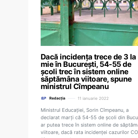
Dacă incidența trece de 3 la
mie în București, 54-55 de
școli trec în sistem online
săptămâna viitoare, spune
ministrul Cîmpeanu
11 ianuarie 2022
Redacția
Ministrul Educaţiei, Sorin Cîmpeanu, a
declarat marţi că 54-55 de şcoli din Bucu
ar putea trece în sistem online de săptă
viitoare, dacă rata incidenţei cazurilor C