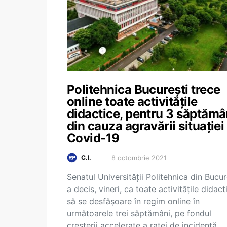
Politehnica București trece
online toate activitățile
didactice, pentru 3 săptămâ
din cauza agravării situației
Covid-19
8 octombrie 2021
C.I.
Senatul Universității Politehnica din Bucur
a decis, vineri, ca toate activitățile didact
să se desfășoare în regim online în
următoarele trei săptămâni, pe fondul
creșterii accelerate a ratei de incidență…