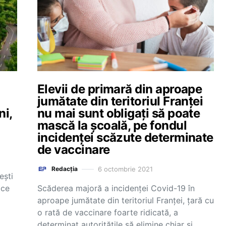
Elevii de primară din aproape
jumătate din teritoriul Franței
ni,
nu mai sunt obligați să poate
mască la școală, pe fondul
incidenței scăzute determinate
de vaccinare
6 octombrie 2021
Redacția
ești
ice
Scăderea majoră a incidenței Covid-19 în
aproape jumătate din teritoriul Franței, țară cu
o rată de vaccinare foarte ridicată, a
determinat autoritățile să elimine chiar și