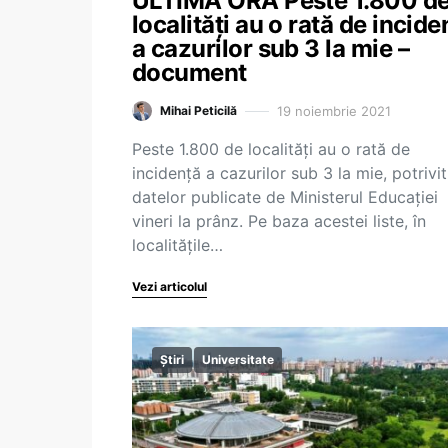
ULTIMA ORĂ Peste 1.800 d
localități au o rată de incide
a cazurilor sub 3 la mie –
document
19 noiembrie 2021
Mihai Peticilă
Peste 1.800 de localități au o rată de
incidență a cazurilor sub 3 la mie, potrivit
datelor publicate de Ministerul Educației
vineri la prânz. Pe baza acestei liste, în
localitățile…
Vezi articolul
Știri
Universitate