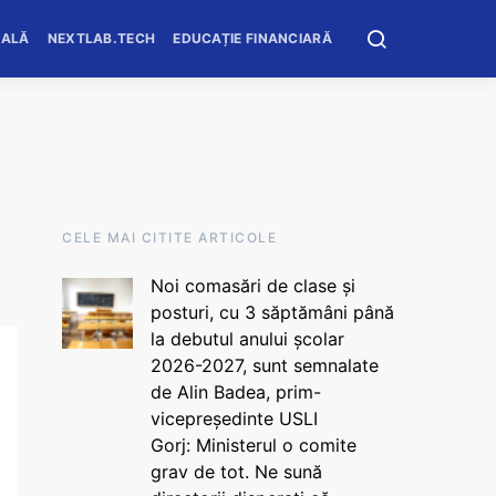
OALĂ
NEXTLAB.TECH
EDUCAȚIE FINANCIARĂ
CELE MAI CITITE ARTICOLE
Noi comasări de clase și
posturi, cu 3 săptămâni până
la debutul anului școlar
2026-2027, sunt semnalate
de Alin Badea, prim-
vicepreședinte USLI
Gorj: Ministerul o comite
grav de tot. Ne sună