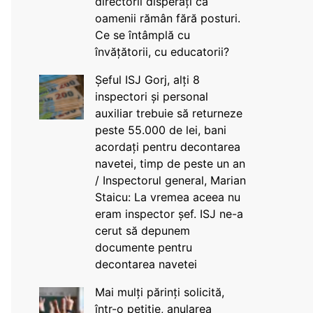
directorii disperați că
oamenii rămân fără posturi.
Ce se întâmplă cu
învățătorii, cu educatorii?
Șeful ISJ Gorj, alți 8
inspectori și personal
auxiliar trebuie să returneze
peste 55.000 de lei, bani
acordați pentru decontarea
navetei, timp de peste un an
/ Inspectorul general, Marian
Staicu: La vremea aceea nu
eram inspector șef. ISJ ne-a
cerut să depunem
documente pentru
decontarea navetei
Mai mulți părinți solicită,
într-o petiție, anularea