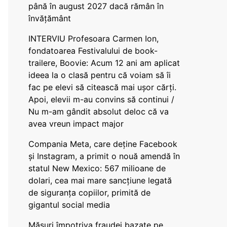
până în august 2027 dacă rămân în
învățământ
INTERVIU Profesoara Carmen Ion,
fondatoarea Festivalului de book-
trailere, Boovie: Acum 12 ani am aplicat
ideea la o clasă pentru că voiam să îi
fac pe elevi să citească mai ușor cărți.
Apoi, elevii m-au convins să continui /
Nu m-am gândit absolut deloc că va
avea vreun impact major
Compania Meta, care deține Facebook
și Instagram, a primit o nouă amendă în
statul New Mexico: 567 milioane de
dolari, cea mai mare sancțiune legată
de siguranța copiilor, primită de
gigantul social media
Măsuri împotriva fraudei bazate pe