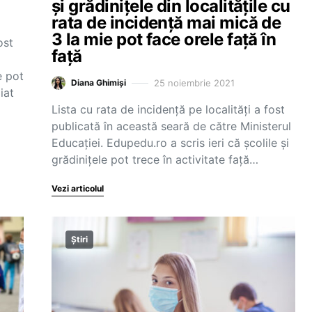
și grădinițele din localitățile cu
rata de incidență mai mică de
3 la mie pot face orele față în
ost
față
e pot
25 noiembrie 2021
Diana Ghimiși
iat
Lista cu rata de incidență pe localități a fost
publicată în această seară de către Ministerul
Educației. Edupedu.ro a scris ieri că școlile și
grădinițele pot trece în activitate față…
Vezi articolul
Știri