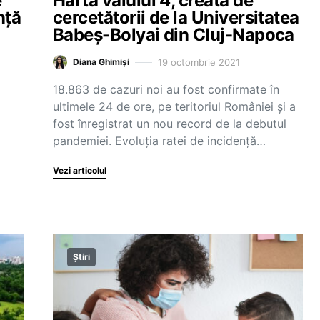
e
Harta valului 4, creată de
nță
cercetătorii de la Universitatea
Babeș-Bolyai din Cluj-Napoca
19 octombrie 2021
Diana Ghimiși
18.863 de cazuri noi au fost confirmate în
ultimele 24 de ore, pe teritoriul României și a
fost înregistrat un nou record de la debutul
pandemiei. Evoluția ratei de incidență…
Vezi articolul
Știri