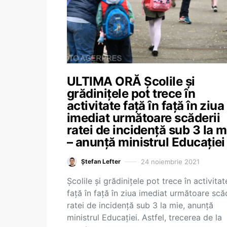
ULTIMA ORĂ Școlile și
grădinițele pot trece în
activitate față în față în ziua
imediat următoare scăderii
ratei de incidență sub 3 la m
– anunță ministrul Educației
24 noiembrie 2021
Ștefan Lefter
Școlile și grădinițele pot trece în activitat
față în față în ziua imediat următoare scăd
ratei de incidență sub 3 la mie, anunță
ministrul Educației. Astfel, trecerea de la