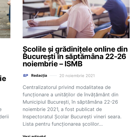
Școlile și grădinițele online din
București în săptămâna 22-26
noiembrie – ISMB
20 noiembrie 2021
Redacția
ie
Centralizatorul privind modalitatea de
funcționare a unităților de învățământ din
Municipiul București, în săptămâna 22-26
e
noiembrie 2021, a fost publicat de
erii
Inspectoratul Școlar București vineri seara.
Lista pentru funcționarea școlilor…
Vezi articolul