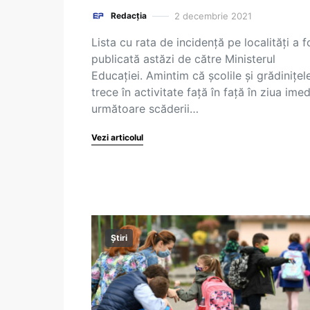
2 decembrie 2021
Redacția
Lista cu rata de incidență pe localități a f
publicată astăzi de către Ministerul
Educației. Amintim că școlile și grădinițel
trece în activitate față în față în ziua imed
următoare scăderii…
Vezi articolul
Știri