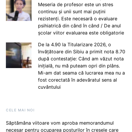
Meseria de profesor este un stres
continuu și unii sunt mai puțini
rezistenți. Este necesară o evaluare
psihiatrică din când în când / De anul
școlar viitor evaluarea este obligatorie
De la 4.90 la Titularizare 2026, o
învățătoare din Sibiu a primit nota 8.70
după contestație: Când am văzut nota
inițială, nu mă puteam opri din plâns.
Mi-am dat seama că lucrarea mea nu a
fost corectată în adevăratul sens al
cuvântului
CELE MAI NOI
Săptămâna viitoare vom aproba memorandumul
necesar pentru ocuparea posturilor în creșele care