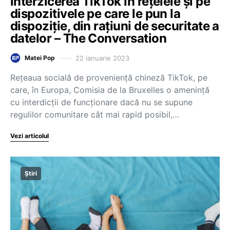
interzicerea TikTok în rețelele și pe
dispozitivele pe care le pun la
dispoziție, din rațiuni de securitate a
datelor – The Conversation
22 ianuarie 2023
Matei Pop
Rețeaua socială de proveniență chineză TikTok, pe
care, în Europa, Comisia de la Bruxelles o amenință
cu interdicții de funcționare dacă nu se supune
regulilor comunitare cât mai rapid posibil,…
Vezi articolul
Știri