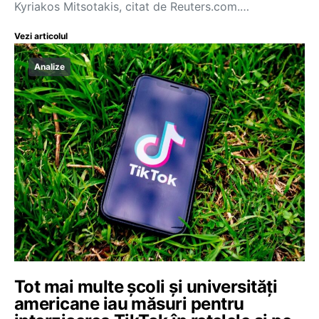
Kyriakos Mitsotakis, citat de Reuters.com.…
Vezi articolul
Analize
Tot mai multe școli și universități
americane iau măsuri pentru