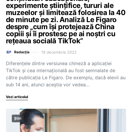
experimente științifice, tururi ale
muzeelor și limitează folosirea la 40
de minute pe zi. Analiză Le Figaro
despre „cum își protejează China
copiii și îi prostesc pe ai noștri cu
rețeaua socială TikTok”
19 decembrie 2022
Redacția
Diferențele dintre versiunea chineză a aplicației
TikTok și cea internațională au fost semnalate de
către publicația Le Figaro. De exemplu, dacă elevii au
sub 14 ani, atunci aceștia vor vedea…
Vezi articolul
Știri