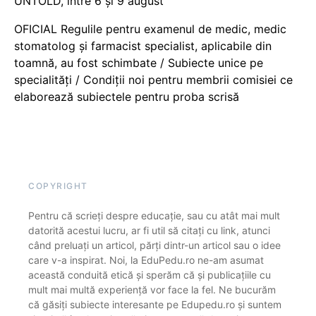
UNTOLD, între 6 și 9 august
OFICIAL Regulile pentru examenul de medic, medic
stomatolog și farmacist specialist, aplicabile din
toamnă, au fost schimbate / Subiecte unice pe
specialități / Condiții noi pentru membrii comisiei ce
elaborează subiectele pentru proba scrisă
COPYRIGHT
Pentru că scrieți despre educație, sau cu atât mai mult
datorită acestui lucru, ar fi util să citați cu link, atunci
când preluați un articol, părți dintr-un articol sau o idee
care v-a inspirat. Noi, la EduPedu.ro ne-am asumat
această conduită etică și sperăm că și publicațiile cu
mult mai multă experiență vor face la fel. Ne bucurăm
că găsiți subiecte interesante pe Edupedu.ro și suntem