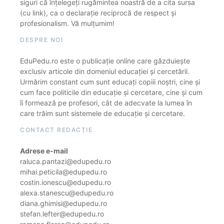
siguri că înțelegeți rugămintea noastră de a cita sursa
(cu link), ca o declarație reciprocă de respect și
profesionalism. Vă mulțumim!
DESPRE NOI
EduPedu.ro este o publicație online care găzduiește
exclusiv articole din domeniul educației și cercetării.
Urmărim constant cum sunt educați copiii noștri, cine și
cum face politicile din educație și cercetare, cine și cum
îi formează pe profesori, cât de adecvate la lumea în
care trăim sunt sistemele de educație și cercetare.
CONTACT REDACȚIE
Adrese e-mail
raluca.pantazi@edupedu.ro
mihai.peticila@edupedu.ro
costin.ionescu@edupedu.ro
alexa.stanescu@edupedu.ro
diana.ghimisi@edupedu.ro
stefan.lefter@edupedu.ro