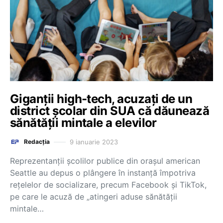
Giganții high-tech, acuzați de un
district școlar din SUA că dăunează
sănătății mintale a elevilor
9 ianuarie 2023
Redacția
Reprezentanţii şcolilor publice din oraşul american
Seattle au depus o plângere în instanţă împotriva
reţelelor de socializare, precum Facebook şi TikTok,
pe care le acuză de „atingeri aduse sănătăţii
mintale…