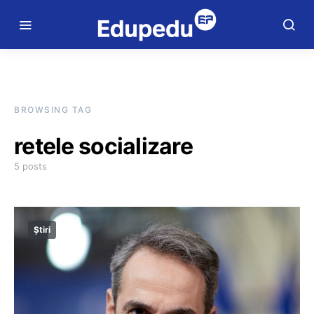
BROWSING TAG
retele socializare
5 posts
Știri