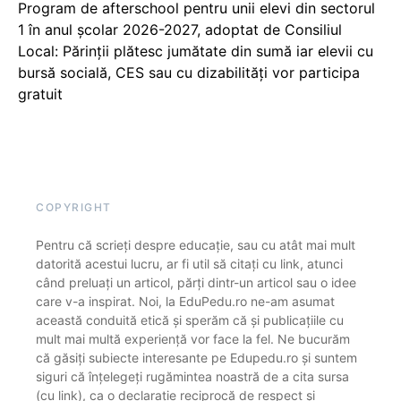
Program de afterschool pentru unii elevi din sectorul
1 în anul școlar 2026-2027, adoptat de Consiliul
Local: Părinții plătesc jumătate din sumă iar elevii cu
bursă socială, CES sau cu dizabilităţi vor participa
gratuit
COPYRIGHT
Pentru că scrieți despre educație, sau cu atât mai mult
datorită acestui lucru, ar fi util să citați cu link, atunci
când preluați un articol, părți dintr-un articol sau o idee
care v-a inspirat. Noi, la EduPedu.ro ne-am asumat
această conduită etică și sperăm că și publicațiile cu
mult mai multă experiență vor face la fel. Ne bucurăm
că găsiți subiecte interesante pe Edupedu.ro și suntem
siguri că înțelegeți rugămintea noastră de a cita sursa
(cu link), ca o declarație reciprocă de respect și