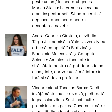
peste un an / Inspectorul general,
Marian Staicu: La vremea aceea nu
eram inspector șef. ISJ ne-a cerut să
depunem documente pentru
decontarea navetei
Andra-Gabriela Cîrstoiu, elevă din
Târgu Jiu, admisă la Yale University cu
o bursă completă în Biofizică și
Biochimie Moleculară și Computer
Science: Am ales o facultate în
străinătate pentru că pot deprinde noi
cunoștințe, dar vreau să mă întorc în
țară și să devin profesor
Vicepremierul Tanczos Barna: Dacă
învățământul nu se rezolvă, pică toată
legea salarizării / Sunt mai multe
promisiuni din partea Guvernului către
angajații din educație și nu par a fi