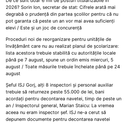
De ce sunt doar 6 mii de posturi titularizabile în
2026? Sorin Ion, secretar de stat: Cifrele arată mai
degrabă o prudență din partea școlilor pentru că nu
pot garanta că peste un an vor mai avea suficienți
elevi / Este și un joc de concurență
Proceduri noi de reorganizare pentru unitățile de
învățământ care nu au realizat planul de școlarizare:
lista acestora trebuie stabilită cu autoritățile locale
până pe 7 august, spune un ordin emis miercuri, 5
august / Toate măsurile trebuie încheiate până pe 24
august
Șeful ISJ Gorj, alți 8 inspectori și personal auxiliar
trebuie să returneze peste 55.000 de lei, bani
acordați pentru decontarea navetei, timp de peste un
an / Inspectorul general, Marian Staicu: La vremea
aceea nu eram inspector șef. ISJ ne-a cerut să
depunem documente pentru decontarea navetei