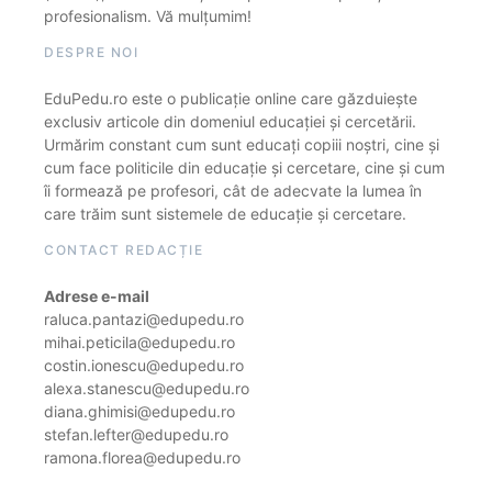
profesionalism. Vă mulțumim!
DESPRE NOI
EduPedu.ro este o publicație online care găzduiește
exclusiv articole din domeniul educației și cercetării.
Urmărim constant cum sunt educați copiii noștri, cine și
cum face politicile din educație și cercetare, cine și cum
îi formează pe profesori, cât de adecvate la lumea în
care trăim sunt sistemele de educație și cercetare.
CONTACT REDACȚIE
Adrese e-mail
raluca.pantazi@edupedu.ro
mihai.peticila@edupedu.ro
costin.ionescu@edupedu.ro
alexa.stanescu@edupedu.ro
diana.ghimisi@edupedu.ro
stefan.lefter@edupedu.ro
ramona.florea@edupedu.ro