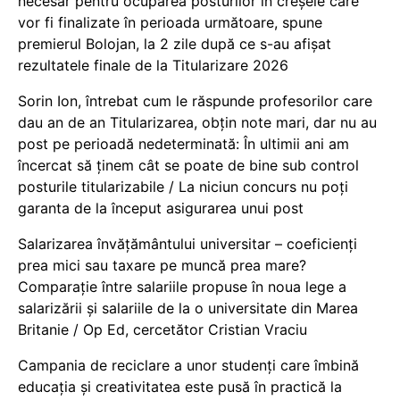
necesar pentru ocuparea posturilor în creșele care
vor fi finalizate în perioada următoare, spune
premierul Bolojan, la 2 zile după ce s-au afișat
rezultatele finale de la Titularizare 2026
Sorin Ion, întrebat cum le răspunde profesorilor care
dau an de an Titularizarea, obțin note mari, dar nu au
post pe perioadă nedeterminată: În ultimii ani am
încercat să ținem cât se poate de bine sub control
posturile titularizabile / La niciun concurs nu poți
garanta de la început asigurarea unui post
Salarizarea învățământului universitar – coeficienți
prea mici sau taxare pe muncă prea mare?
Comparație între salariile propuse în noua lege a
salarizării și salariile de la o universitate din Marea
Britanie / Op Ed, cercetător Cristian Vraciu
Campania de reciclare a unor studenți care îmbină
educația și creativitatea este pusă în practică la