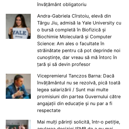
învățământ obligatoriu
Andra-Gabriela Cîrstoiu, elevă din
Târgu Jiu, admisă la Yale University cu
o bursă completă în Biofizică și
Biochimie Moleculară și Computer
Science: Am ales o facultate în
străinătate pentru că pot deprinde noi
cunoștințe, dar vreau să mă întorc în
țară și să devin profesor
Vicepremierul Tanczos Barna: Dacă
învățământul nu se rezolvă, pică toată
legea salarizării / Sunt mai multe
promisiuni din partea Guvernului către
angajații din educație și nu par a fi
respectate
Mai mulți părinți solicită, într-o petiție,
anularea deciziei ISMB de a nu mai