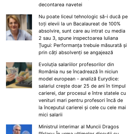
decontarea navetei
Nu poate liceul tehnologic să-i ducă pe
toți elevii la un Bacalaureat de 100%
absolvire, sunt care au intrat cu media
2 sau 3, spune inspectoarea Iuliana
Țugui: Performanța trebuie măsurată și
prin câți absolvenți se angajează
Evoluția salariilor profesorilor din
România nu se încadrează în niciun
model european - analiză Eurydice:
salariul crește doar 25 de ani în timpul
carierei, dar procesul e între statele cu
venituri mari pentru profesori încă de
la începutul carierei și cele cu cele mai
mici salarii
Ministrul interimar al Muncii Dragos
Pîslaru: În urma ultimelor discuții cu