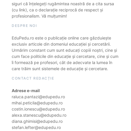
siguri că înțelegeți rugămintea noastră de a cita sursa
(cu link), ca o declarație reciprocă de respect și
profesionalism. Vă mulțumim!
DESPRE NOI
EduPedu.ro este o publicație online care găzduiește
exclusiv articole din domeniul educației și cercetării.
Urmărim constant cum sunt educați copiii noștri, cine și
cum face politicile din educație și cercetare, cine și cum
îi formează pe profesori, cât de adecvate la lumea în
care trăim sunt sistemele de educație și cercetare.
CONTACT REDACȚIE
Adrese e-mail
raluca.pantazi@edupedu.ro
mihai.peticila@edupedu.ro
costin.ionescu@edupedu.ro
alexa.stanescu@edupedu.ro
diana.ghimisi@edupedu.ro
stefan.lefter@edupedu.ro