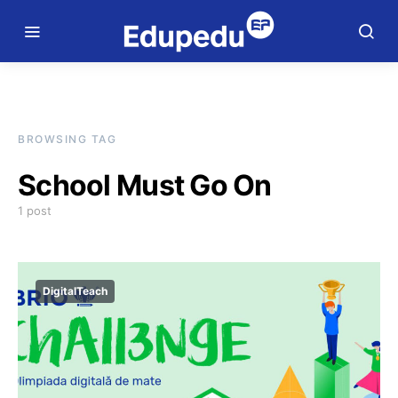
BROWSING TAG
School Must Go On
1 post
DigitalTeach