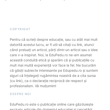
COPYRIGHT
Pentru că scrieți despre educație, sau cu atât mai mult
datorită acestui lucru, ar fi util să citați cu link, atunci
când preluați un articol, părți dintr-un articol sau o idee
care v-a inspirat. Noi, la EduPedu.ro ne-am asumat
această conduită etică și sperăm că și publicațiile cu
mult mai multă experiență vor face la fel. Ne bucurăm
că găsiți subiecte interesante pe Edupedu.ro și suntem
siguri că înțelegeți rugămintea noastră de a cita sursa
(cu link), ca o declarație reciprocă de respect și
profesionalism. Vă mulțumim!
DESPRE NOI
EduPedu.ro este o publicație online care găzduiește
exclusiv articole din domeniul educației și cercetării.