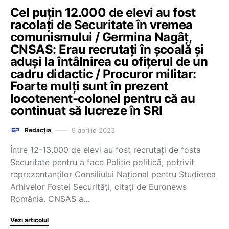
Cel puțin 12.000 de elevi au fost
racolați de Securitate în vremea
comunismului / Germina Nagâț,
CNSAS: Erau recrutați în școală și
aduși la întâlnirea cu ofițerul de un
cadru didactic / Procuror militar:
Foarte mulți sunt în prezent
locotenent-colonel pentru că au
continuat să lucreze în SRI
9 aprilie 2023
Redacția
Între 12-13.000 de elevi au fost recrutați de fosta
Securitate pentru a face Poliție politică, potrivit
reprezentanților Consiliului Național pentru Studierea
Arhivelor Fostei Securități, citați de Euronews
România. CNSAS a…
Vezi articolul