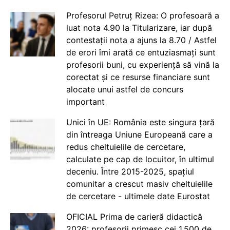
Profesorul Petruț Rizea: O profesoară a
luat nota 4.90 la Titularizare, iar după
contestații nota a ajuns la 8.70 / Astfel
de erori îmi arată ce entuziasmați sunt
profesorii buni, cu experiență să vină la
corectat și ce resurse financiare sunt
alocate unui astfel de concurs
important
Unici în UE: România este singura țară
din întreaga Uniune Europeană care a
redus cheltuielile de cercetare,
calculate pe cap de locuitor, în ultimul
deceniu. Între 2015-2025, spațiul
comunitar a crescut masiv cheltuielile
de cercetare - ultimele date Eurostat
OFICIAL Prima de carieră didactică
2026: profesorii primesc cei 1.500 de