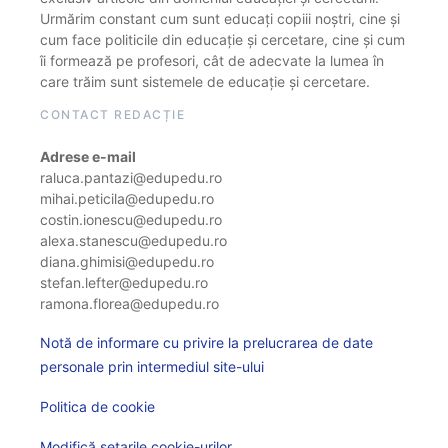
Urmărim constant cum sunt educați copiii noștri, cine și
cum face politicile din educație și cercetare, cine și cum
îi formează pe profesori, cât de adecvate la lumea în
care trăim sunt sistemele de educație și cercetare.
CONTACT REDACȚIE
Adrese e-mail
raluca.pantazi@edupedu.ro
mihai.peticila@edupedu.ro
costin.ionescu@edupedu.ro
alexa.stanescu@edupedu.ro
diana.ghimisi@edupedu.ro
stefan.lefter@edupedu.ro
ramona.florea@edupedu.ro
Notă de informare cu privire la prelucrarea de date
personale prin intermediul site-ului
Politica de cookie
Modifică setarile cookie-urilor