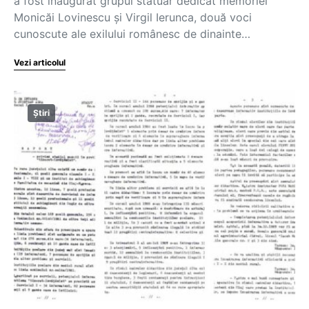
a fost inaugurat grupul statuar dedicat memoriei
Monicăi Lovinescu și Virgil Ierunca, două voci
cunoscute ale exilului românesc de dinainte…
Vezi articolul
Știri