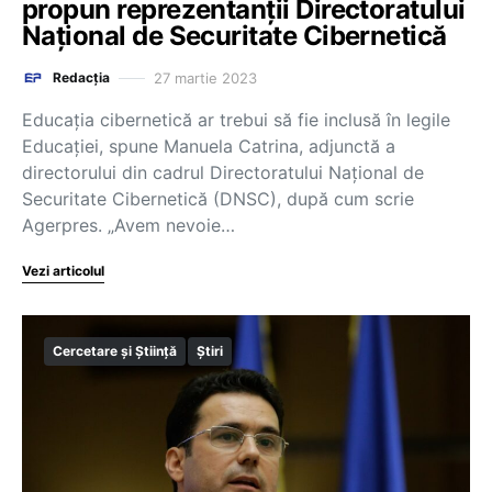
propun reprezentanții Directoratului
Naţional de Securitate Cibernetică
27 martie 2023
Redacția
Educația cibernetică ar trebui să fie inclusă în legile
Educației, spune Manuela Catrina, adjunctă a
directorului din cadrul Directoratului Naţional de
Securitate Cibernetică (DNSC), după cum scrie
Agerpres. „Avem nevoie…
Vezi articolul
Cercetare și Știință
Știri