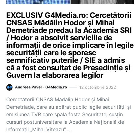
EXCLUSIV G4Media.ro: Cercetătorii
CNSAS Mădălin Hodor și Mihai
Demetriade predau la Academia SRI
/ Hodor a absolvit serviciile de
informații de orice implicare în legile
securității care le sporesc
semnificativ puterile / SIE a admis
că a fost consultat de Președinție și
Guvern la elaborarea legilor
12 octombrie 2022
Andreea Pavel - G4Media.ro
Cercetătorii CNSAS Mădălin Hodor și Mihai
Demetriade, care au apărat public legile securității și
emisiunea TVR care spăla fosta Securitate, susțin
cursuri postuniversitare la Academia Națională de
Informații „Mihai Viteazu”,…