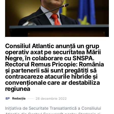
Consiliul Atlantic anunță un grup
operativ axat pe securitatea Mării
Negre, în colaborare cu SNSPA.
Rectorul Remus Pricopie: România
și partenerii săi sunt pregătiți să
contracareze atacurile hibride și
convenționale care ar destabiliza
regiunea
28 decembrie 2022
Redacția
Inițiativa de Securitate Transatlantică a Consiliului