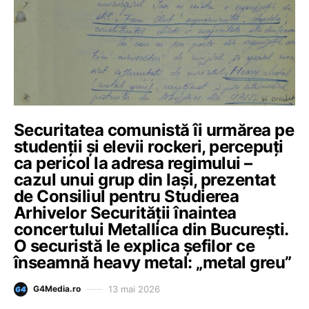
Securitatea comunistă îi urmărea pe
studenții și elevii rockeri, percepuți
ca pericol la adresa regimului –
cazul unui grup din Iași, prezentat
de Consiliul pentru Studierea
Arhivelor Securității înaintea
concertului Metallica din București.
O securistă le explica șefilor ce
înseamnă heavy metal: „metal greu”
13 mai 2026
G4Media.ro