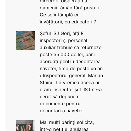
directorii disperați că
oamenii rămân fără posturi.
Ce se întâmplă cu
învățătorii, cu educatorii?
Șeful ISJ Gorj, alți 8
inspectori și personal
auxiliar trebuie să returneze
peste 55.000 de lei, bani
acordați pentru decontarea
navetei, timp de peste un an
/ Inspectorul general, Marian
Staicu: La vremea aceea nu
eram inspector șef. ISJ ne-a
cerut să depunem
documente pentru
decontarea navetei
Mai mulți părinți solicită,
într-o petiție, anularea