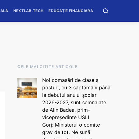
OALĂ
NEXTLAB.TECH
EDUCAȚIE FINANCIARĂ
CELE MAI CITITE ARTICOLE
Noi comasări de clase și
posturi, cu 3 săptămâni până
la debutul anului școlar
2026-2027, sunt semnalate
de Alin Badea, prim-
vicepreședinte USLI
Gorj: Ministerul o comite
grav de tot. Ne sună