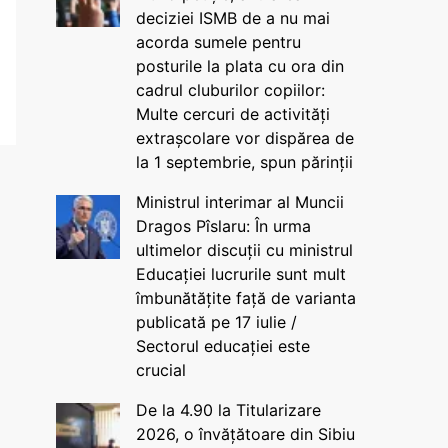
deciziei ISMB de a nu mai
acorda sumele pentru
posturile la plata cu ora din
cadrul cluburilor copiilor:
Multe cercuri de activități
extrașcolare vor dispărea de
la 1 septembrie, spun părinții
Ministrul interimar al Muncii
Dragos Pîslaru: În urma
ultimelor discuții cu ministrul
Educației lucrurile sunt mult
îmbunătățite față de varianta
publicată pe 17 iulie /
Sectorul educației este
crucial
De la 4.90 la Titularizare
2026, o învățătoare din Sibiu