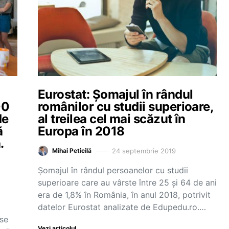
Eurostat: Șomajul în rândul
00
românilor cu studii superioare,
de
al treilea cel mai scăzut în
ă
Europa în 2018
.
24 septembrie 2019
Mihai Peticilă
Șomajul în rândul persoanelor cu studii
superioare care au vârste între 25 și 64 de ani
era de 1,8% în România, în anul 2018, potrivit
datelor Eurostat analizate de Edupedu.ro.…
 se
Vezi articolul