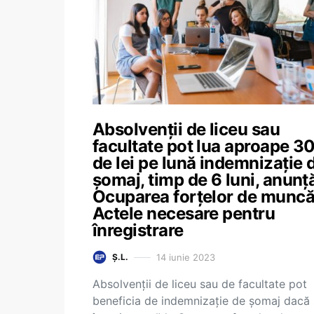
Absolvenții de liceu sau
facultate pot lua aproape 3
de lei pe lună indemnizație 
șomaj, timp de 6 luni, anunț
Ocuparea forțelor de muncă
Actele necesare pentru
înregistrare
14 iunie 2023
Ș.L.
Absolvenții de liceu sau de facultate pot
beneficia de indemnizație de șomaj dacă