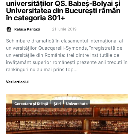
universităților QS. Babeș-Bolyai și
Universitatea din București rămân
în categoria 801+
21 iunie 2019
Raluca Pantazi
Schimbare dramatică în clasamentul internațional al
universităților Quacqarelli-Symonds, înregistrată de
universitățile din România: trei dintre instituțiile de
învățământ superior românești prezente anii trecuți în
rankinguri nu au mai prins top…
Vezi articolul
Cercetare și Știință
Știri
Universitate