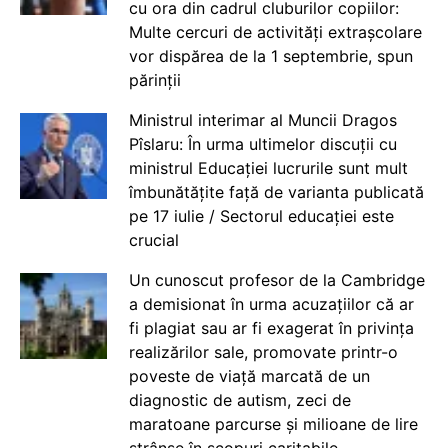
cu ora din cadrul cluburilor copiilor:
Multe cercuri de activități extrașcolare
vor dispărea de la 1 septembrie, spun
părinții
Ministrul interimar al Muncii Dragos
Pîslaru: În urma ultimelor discuții cu
ministrul Educației lucrurile sunt mult
îmbunătățite față de varianta publicată
pe 17 iulie / Sectorul educației este
crucial
Un cunoscut profesor de la Cambridge
a demisionat în urma acuzațiilor că ar
fi plagiat sau ar fi exagerat în privința
realizărilor sale, promovate printr-o
poveste de viață marcată de un
diagnostic de autism, zeci de
maratoane parcurse și milioane de lire
strânse în scopuri caritabile