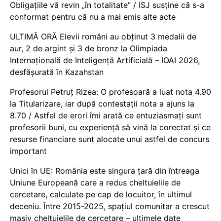
Obligațiile vă revin „în totalitate” / ISJ susține că s-a
conformat pentru că nu a mai emis alte acte
ULTIMĂ ORĂ Elevii români au obținut 3 medalii de
aur, 2 de argint și 3 de bronz la Olimpiada
Internațională de Inteligență Artificială – IOAI 2026,
desfășurată în Kazahstan
Profesorul Petruț Rizea: O profesoară a luat nota 4.90
la Titularizare, iar după contestații nota a ajuns la
8.70 / Astfel de erori îmi arată ce entuziasmați sunt
profesorii buni, cu experiență să vină la corectat și ce
resurse financiare sunt alocate unui astfel de concurs
important
Unici în UE: România este singura țară din întreaga
Uniune Europeană care a redus cheltuielile de
cercetare, calculate pe cap de locuitor, în ultimul
deceniu. Între 2015-2025, spațiul comunitar a crescut
masiv cheltuielile de cercetare – ultimele date