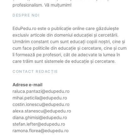
profesionalism. Vă mulțumim!
DESPRE NOI
EduPedu.ro este o publicație online care găzduiește
exclusiv articole din domeniul educației și cercetării.
Urmărim constant cum sunt educați copiii noștri, cine și
cum face politicile din educație și cercetare, cine și cum
îi formează pe profesori, cât de adecvate la lumea în
care trăim sunt sistemele de educație și cercetare.
CONTACT REDACȚIE
Adrese e-mail
raluca.pantazi@edupedu.ro
mihai.peticila@edupedu.ro
costin.ionescu@edupedu.ro
alexa.stanescu@edupedu.ro
diana.ghimisi@edupedu.ro
stefan.lefter@edupedu.ro
ramona.florea@edupedu.ro