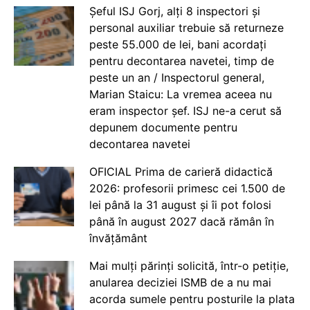
Șeful ISJ Gorj, alți 8 inspectori și
personal auxiliar trebuie să returneze
peste 55.000 de lei, bani acordați
pentru decontarea navetei, timp de
peste un an / Inspectorul general,
Marian Staicu: La vremea aceea nu
eram inspector șef. ISJ ne-a cerut să
depunem documente pentru
decontarea navetei
OFICIAL Prima de carieră didactică
2026: profesorii primesc cei 1.500 de
lei până la 31 august și îi pot folosi
până în august 2027 dacă rămân în
învățământ
Mai mulți părinți solicită, într-o petiție,
anularea deciziei ISMB de a nu mai
acorda sumele pentru posturile la plata