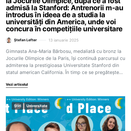
la Jocurile Olimpice, după ce a fost
admisă la Stanford: Antrenorii m-au
introdus în ideea de a studia la
universități din America, unde voi
concura în competițiile universitare
13 ianuarie 2025
Ștefan Lefter
Gimnasta Ana-Maria Bărbosu, medaliată cu bronz la
Jocurile Olimpice de la Paris, își continuă parcursul cu
admiterea la prestigioasa Universitate Stanford din
statul american California. În timp ce se pregătește…
Vezi articolul
Știri
Universitate