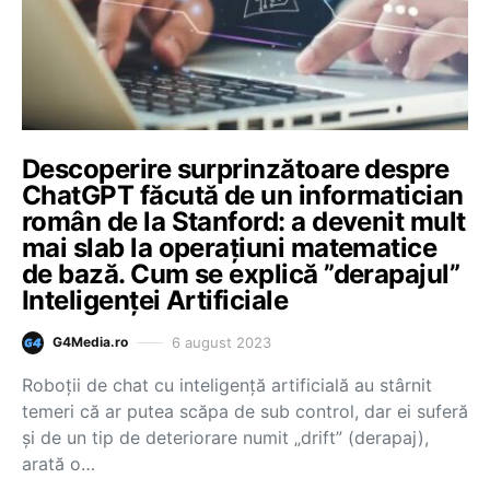
Descoperire surprinzătoare despre
ChatGPT făcută de un informatician
român de la Stanford: a devenit mult
mai slab la operațiuni matematice
de bază. Cum se explică ”derapajul”
Inteligenței Artificiale
6 august 2023
G4Media.ro
Roboții de chat cu inteligență artificială au stârnit
temeri că ar putea scăpa de sub control, dar ei suferă
și de un tip de deteriorare numit „drift” (derapaj),
arată o…