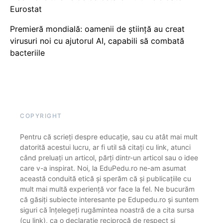
Eurostat
Premieră mondială: oamenii de știință au creat
virusuri noi cu ajutorul AI, capabili să combată
bacteriile
COPYRIGHT
Pentru că scrieți despre educație, sau cu atât mai mult
datorită acestui lucru, ar fi util să citați cu link, atunci
când preluați un articol, părți dintr-un articol sau o idee
care v-a inspirat. Noi, la EduPedu.ro ne-am asumat
această conduită etică și sperăm că și publicațiile cu
mult mai multă experiență vor face la fel. Ne bucurăm
că găsiți subiecte interesante pe Edupedu.ro și suntem
siguri că înțelegeți rugămintea noastră de a cita sursa
(cu link), ca o declarație reciprocă de respect și