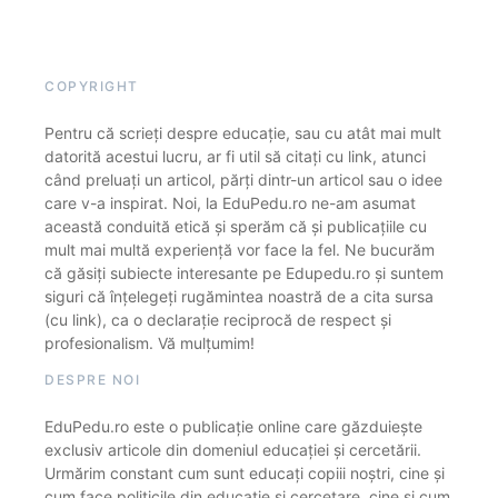
COPYRIGHT
Pentru că scrieți despre educație, sau cu atât mai mult
datorită acestui lucru, ar fi util să citați cu link, atunci
când preluați un articol, părți dintr-un articol sau o idee
care v-a inspirat. Noi, la EduPedu.ro ne-am asumat
această conduită etică și sperăm că și publicațiile cu
mult mai multă experiență vor face la fel. Ne bucurăm
că găsiți subiecte interesante pe Edupedu.ro și suntem
siguri că înțelegeți rugămintea noastră de a cita sursa
(cu link), ca o declarație reciprocă de respect și
profesionalism. Vă mulțumim!
DESPRE NOI
EduPedu.ro este o publicație online care găzduiește
exclusiv articole din domeniul educației și cercetării.
Urmărim constant cum sunt educați copiii noștri, cine și
cum face politicile din educație și cercetare, cine și cum