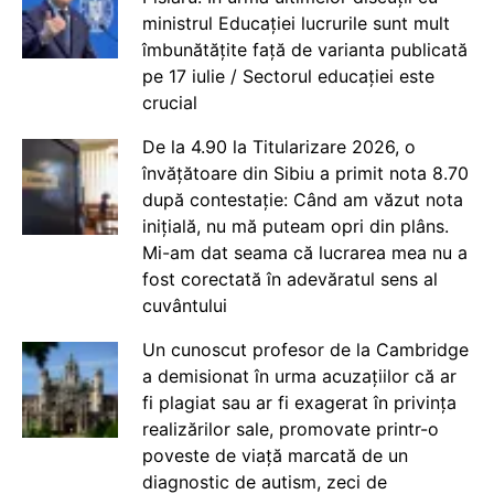
ministrul Educației lucrurile sunt mult
îmbunătățite față de varianta publicată
pe 17 iulie / Sectorul educației este
crucial
De la 4.90 la Titularizare 2026, o
învățătoare din Sibiu a primit nota 8.70
după contestație: Când am văzut nota
inițială, nu mă puteam opri din plâns.
Mi-am dat seama că lucrarea mea nu a
fost corectată în adevăratul sens al
cuvântului
Un cunoscut profesor de la Cambridge
a demisionat în urma acuzațiilor că ar
fi plagiat sau ar fi exagerat în privința
realizărilor sale, promovate printr-o
poveste de viață marcată de un
diagnostic de autism, zeci de