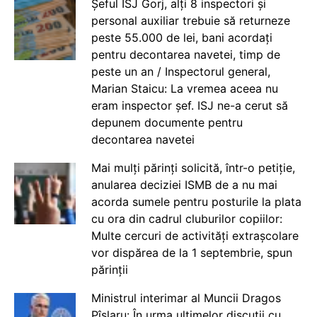
Șeful ISJ Gorj, alți 8 inspectori și
personal auxiliar trebuie să returneze
peste 55.000 de lei, bani acordați
pentru decontarea navetei, timp de
peste un an / Inspectorul general,
Marian Staicu: La vremea aceea nu
eram inspector șef. ISJ ne-a cerut să
depunem documente pentru
decontarea navetei
Mai mulți părinți solicită, într-o petiție,
anularea deciziei ISMB de a nu mai
acorda sumele pentru posturile la plata
cu ora din cadrul cluburilor copiilor:
Multe cercuri de activități extrașcolare
vor dispărea de la 1 septembrie, spun
părinții
Ministrul interimar al Muncii Dragos
Pîslaru: În urma ultimelor discuții cu