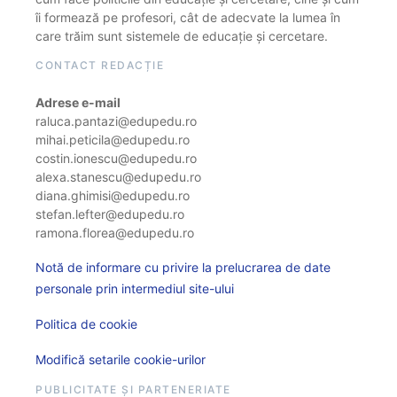
îi formează pe profesori, cât de adecvate la lumea în
care trăim sunt sistemele de educație și cercetare.
CONTACT REDACȚIE
Adrese e-mail
raluca.pantazi@edupedu.ro
mihai.peticila@edupedu.ro
costin.ionescu@edupedu.ro
alexa.stanescu@edupedu.ro
diana.ghimisi@edupedu.ro
stefan.lefter@edupedu.ro
ramona.florea@edupedu.ro
Notă de informare cu privire la prelucrarea de date
personale prin intermediul site-ului
Politica de cookie
Modifică setarile cookie-urilor
PUBLICITATE ȘI PARTENERIATE