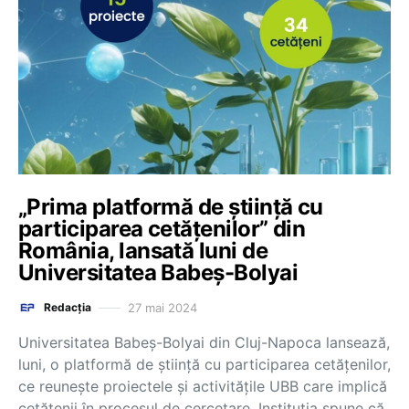
„Prima platformă de știință cu
participarea cetățenilor” din
România, lansată luni de
Universitatea Babeș-Bolyai
27 mai 2024
Redacția
Universitatea Babeș-Bolyai din Cluj-Napoca lansează,
luni, o platformă de știință cu participarea cetățenilor,
ce reunește proiectele și activitățile UBB care implică
cetățenii în procesul de cercetare. Instituția spune că