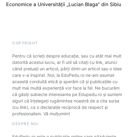
Economice a Universității „Lucian Blaga” din Sibiu
COPYRIGHT
Pentru că scrieți despre educație, sau cu atât mai mult
datorită acestui lucru, ar fi util să citați cu link, atunci
când preluați un articol, părți dintr-un articol sau o idee
care v-a inspirat. Noi, la EduPedu.ro ne-am asumat
această conduită etică și sperăm că și publicațiile cu
mult mai multă experiență vor face la fel. Ne bucurăm
că găsiți subiecte interesante pe Edupedu.ro și suntem
siguri că înțelegeți rugămintea noastră de a cita sursa
(cu link), ca o declarație reciprocă de respect și
profesionalism. Vă mulțumim!
DESPRE NOI
EduPedu.ro este o publicație online care găzduiește