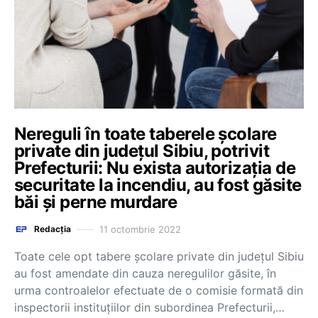
Nereguli în toate taberele școlare
private din județul Sibiu, potrivit
Prefecturii: Nu exista autorizația de
securitate la incendiu, au fost găsite
băi și perne murdare
11 octombrie 2022
Redacția
Toate cele opt tabere şcolare private din judeţul Sibiu
au fost amendate din cauza neregulilor găsite, în
urma controalelor efectuate de o comisie formată din
inspectorii instituţiilor din subordinea Prefecturii,…