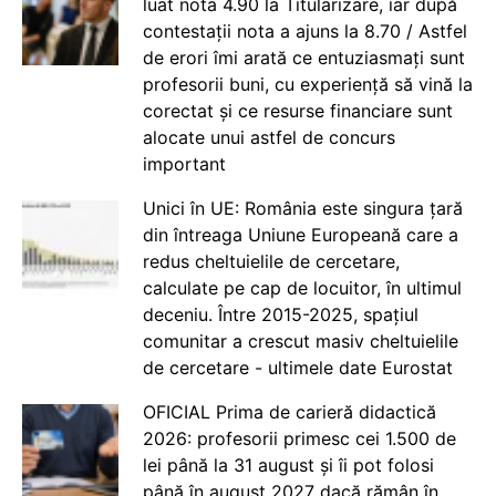
luat nota 4.90 la Titularizare, iar după
contestații nota a ajuns la 8.70 / Astfel
de erori îmi arată ce entuziasmați sunt
profesorii buni, cu experiență să vină la
corectat și ce resurse financiare sunt
alocate unui astfel de concurs
important
Unici în UE: România este singura țară
din întreaga Uniune Europeană care a
redus cheltuielile de cercetare,
calculate pe cap de locuitor, în ultimul
deceniu. Între 2015-2025, spațiul
comunitar a crescut masiv cheltuielile
de cercetare - ultimele date Eurostat
OFICIAL Prima de carieră didactică
2026: profesorii primesc cei 1.500 de
lei până la 31 august și îi pot folosi
până în august 2027 dacă rămân în