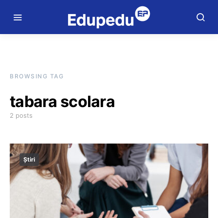
BROWSING TAG
tabara scolara
2 posts
Știri