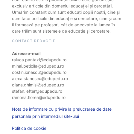
exclusiv articole din domeniul educației și cercetării.
Urmărim constant cum sunt educați copiii noștri, cine și
cum face politicile din educație și cercetare, cine și cum
îi formează pe profesori, cât de adecvate la lumea în
care trăim sunt sistemele de educație și cercetare.
CONTACT REDACȚIE
Adrese e-mail
raluca.pantazi@edupedu.ro
mihai.peticila@edupedu.ro
costin.ionescu@edupedu.ro
alexa.stanescu@edupedu.ro
diana.ghimisi@edupedu.ro
stefan.lefter@edupedu.ro
ramona.florea@edupedu.ro
Notă de informare cu privire la prelucrarea de date
personale prin intermediul site-ului
Politica de cookie