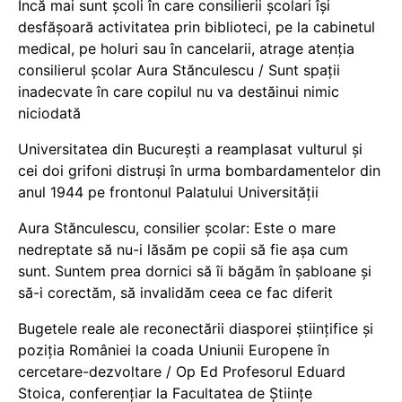
Încă mai sunt școli în care consilierii școlari își
desfășoară activitatea prin biblioteci, pe la cabinetul
medical, pe holuri sau în cancelarii, atrage atenția
consilierul școlar Aura Stănculescu / Sunt spații
inadecvate în care copilul nu va destăinui nimic
niciodată
Universitatea din București a reamplasat vulturul și
cei doi grifoni distruși în urma bombardamentelor din
anul 1944 pe frontonul Palatului Universității
Aura Stănculescu, consilier școlar: Este o mare
nedreptate să nu-i lăsăm pe copii să fie așa cum
sunt. Suntem prea dornici să îi băgăm în șabloane și
să-i corectăm, să invalidăm ceea ce fac diferit
Bugetele reale ale reconectării diasporei științifice și
poziția României la coada Uniunii Europene în
cercetare-dezvoltare / Op Ed Profesorul Eduard
Stoica, conferențiar la Facultatea de Științe