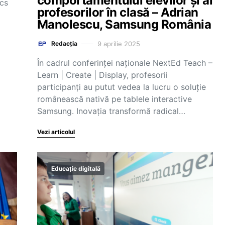
comportamentului elevilor și al
ics
profesorilor în clasă – Adrian
Manolescu, Samsung România
9 aprilie 2025
Redacția
În cadrul conferinței naționale NextEd Teach –
Learn | Create | Display, profesorii
participanți au putut vedea la lucru o soluție
românească nativă pe tablele interactive
Samsung. Inovația transformă radical…
Vezi articolul
Educație digitală