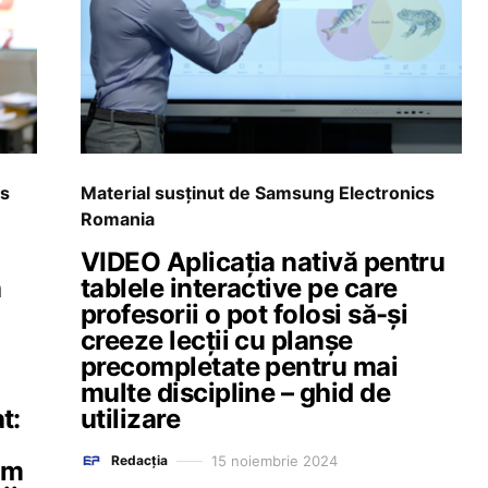
cs
Material susținut de Samsung Electronics
Romania
VIDEO Aplicația nativă pentru
a
tablele interactive pe care
profesorii o pot folosi să-și
creeze lecții cu planșe
precompletate pentru mai
multe discipline – ghid de
t:
utilizare
15 noiembrie 2024
Redacția
ăm