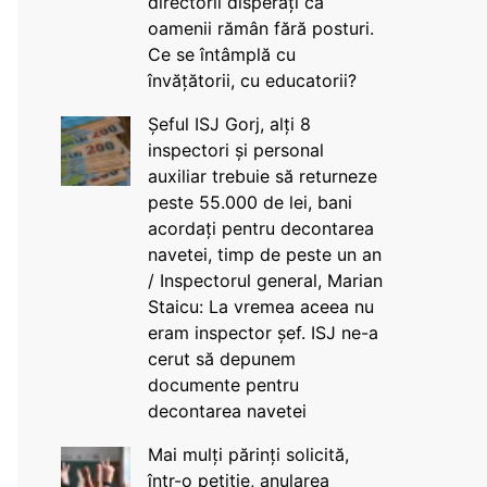
directorii disperați că
oamenii rămân fără posturi.
Ce se întâmplă cu
învățătorii, cu educatorii?
Șeful ISJ Gorj, alți 8
inspectori și personal
auxiliar trebuie să returneze
peste 55.000 de lei, bani
acordați pentru decontarea
navetei, timp de peste un an
/ Inspectorul general, Marian
Staicu: La vremea aceea nu
eram inspector șef. ISJ ne-a
cerut să depunem
documente pentru
decontarea navetei
Mai mulți părinți solicită,
într-o petiție, anularea