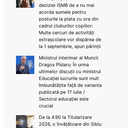
deciziei ISMB de a nu mai
acorda sumele pentru
posturile la plata cu ora din
cadrul cluburilor copiilor:
Multe cercuri de activități
extrașcolare vor dispărea de
la 1 septembrie, spun părinții
Ministrul interimar al Muncii
Dragos Pîslaru: În urma
ultimelor discuții cu ministrul
Educației lucrurile sunt mult
îmbunătățite față de varianta
publicată pe 17 iulie /
Sectorul educației este
crucial
De la 4.90 la Titularizare
2026, o învățătoare din Sibiu