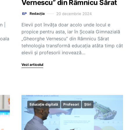
Vernescu” din Râmnicu Sărat
20 decembrie 2024
Redacția
n |
Elevii pot învăța doar acolo unde locul e
propice pentru asta, iar în Școala Gimnazială
coala
„Gheorghe Vernescu” din Râmnicu Sărat
tehnologia transformă educația atâta timp cât
elevii și profesorii inovează…
Vezi articolul
Educație digitală
Profesori
Știri