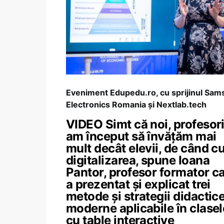
Eveniment Edupedu.ro, cu sprijinul Sa
Electronics Romania și Nextlab.tech
VIDEO Simt că noi, profesori
am început să învățăm mai
mult decât elevii, de când c
digitalizarea, spune Ioana
Pantor, profesor formator c
a prezentat și explicat trei
metode și strategii didactic
moderne aplicabile în clasel
cu table interactive