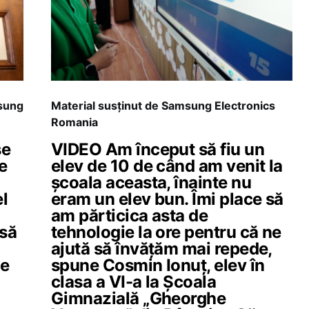
msung
Material susținut de Samsung Electronics
Romania
se
VIDEO Am început să fiu un
e
elev de 10 de când am venit la
școala aceasta, înainte nu
el
eram un elev bun. Îmi place să
am părticica asta de
 să
tehnologie la ore pentru că ne
ajută să învățăm mai repede,
pe
spune Cosmin Ionuț, elev în
clasa a VI-a la Școala
Gimnazială „Gheorghe