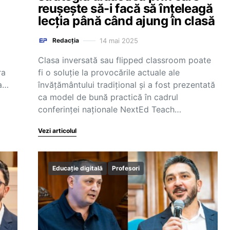
reușește să-i facă să înțeleagă
lecția până când ajung în clasă
14 mai 2025
Redacția
Clasa inversată sau flipped classroom poate
ra
fi o soluție la provocările actuale ale
la…
învățământului tradițional și a fost prezentată
ca model de bună practică în cadrul
conferinței naționale NextEd Teach…
Vezi articolul
Educație digitală
Profesori