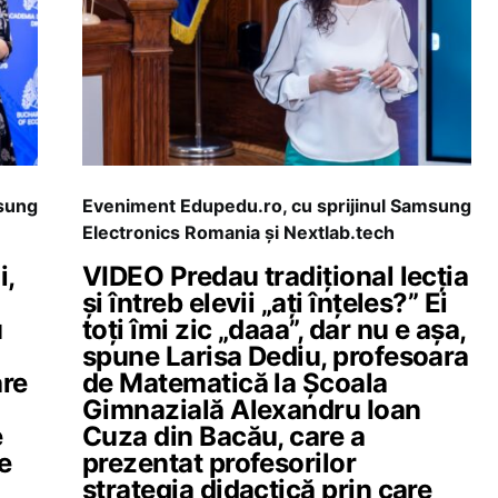
msung
Eveniment Edupedu.ro, cu sprijinul Samsung
Electronics Romania și Nextlab.tech
i,
VIDEO Predau tradițional lecția
și întreb elevii „ați înțeles?” Ei
u
toți îmi zic „daaa”, dar nu e așa,
spune Larisa Dediu, profesoara
are
de Matematică la Școala
Gimnazială Alexandru Ioan
e
Cuza din Bacău, care a
e
prezentat profesorilor
strategia didactică prin care