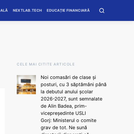
OALĂ
NEXTLAB.TECH
EDUCAȚIE FINANCIARĂ
CELE MAI CITITE ARTICOLE
Noi comasări de clase și
posturi, cu 3 săptămâni până
la debutul anului școlar
2026-2027, sunt semnalate
de Alin Badea, prim-
vicepreședinte USLI
Gorj: Ministerul o comite
grav de tot. Ne sună