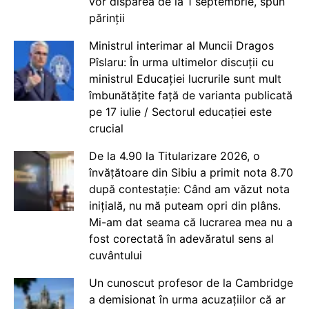
vor dispărea de la 1 septembrie, spun
părinții
Ministrul interimar al Muncii Dragos
Pîslaru: În urma ultimelor discuții cu
ministrul Educației lucrurile sunt mult
îmbunătățite față de varianta publicată
pe 17 iulie / Sectorul educației este
crucial
De la 4.90 la Titularizare 2026, o
învățătoare din Sibiu a primit nota 8.70
după contestație: Când am văzut nota
inițială, nu mă puteam opri din plâns.
Mi-am dat seama că lucrarea mea nu a
fost corectată în adevăratul sens al
cuvântului
Un cunoscut profesor de la Cambridge
a demisionat în urma acuzațiilor că ar