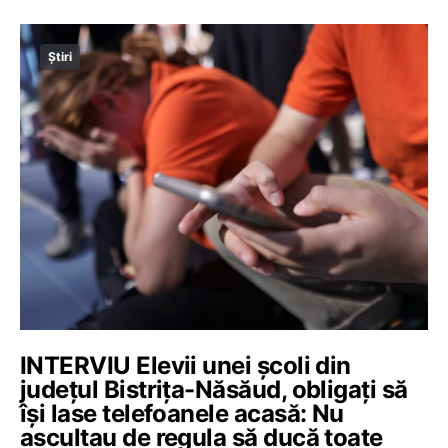
Știri
INTERVIU Elevii unei școli din
județul Bistrița-Năsăud, obligați să
își lase telefoanele acasă: Nu
ascultau de regula să ducă toate