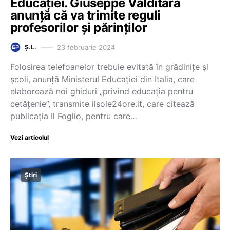
Educației. Giuseppe Valditara
anunță că va trimite reguli
profesorilor și părinților
23 februarie 2024
Ș.L.
Folosirea telefoanelor trebuie evitată în grădinițe și
școli, anunță Ministerul Educației din Italia, care
elaborează noi ghiduri „privind educația pentru
cetățenie”, transmite ilsole24ore.it, care citează
publicația Il Foglio, pentru care…
Vezi articolul
Știri