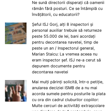
Ne sună directorii disperați că oamenii
rămân fără posturi. Ce se întâmplă cu
învățătorii, cu educatorii?
Șeful ISJ Gorj, alți 8 inspectori și
personal auxiliar trebuie să returneze
peste 55.000 de lei, bani acordați
pentru decontarea navetei, timp de
peste un an / Inspectorul general,
Marian Staicu: La vremea aceea nu
eram inspector șef. ISJ ne-a cerut să
depunem documente pentru
decontarea navetei
Mai mulți părinți solicită, într-o petiție,
anularea deciziei ISMB de a nu mai
acorda sumele pentru posturile la plata
cu ora din cadrul cluburilor copiilor:
Multe cercuri de activități extrașcolare