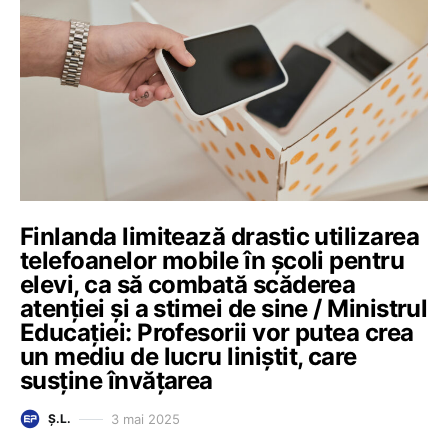
Finlanda limitează drastic utilizarea
telefoanelor mobile în școli pentru
elevi, ca să combată scăderea
atenției și a stimei de sine / Ministrul
Educației: Profesorii vor putea crea
un mediu de lucru liniștit, care
susține învățarea
3 mai 2025
Ș.L.