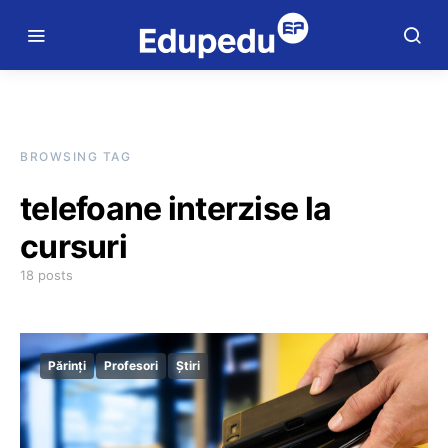
BROWSING TAG
telefoane interzise la
cursuri
18 posts
Părinți
Profesori
Știri