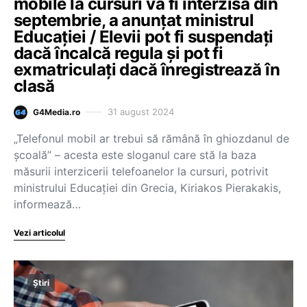
mobile la cursuri va fi interzisă din
septembrie, a anunțat ministrul
Educației / Elevii pot fi suspendați
dacă încalcă regula și pot fi
exmatriculați dacă înregistrează în
clasă
31 august 2024
G4Media.ro
„Telefonul mobil ar trebui să rămână în ghiozdanul de
școală” – acesta este sloganul care stă la baza
măsurii interzicerii telefoanelor la cursuri, potrivit
ministrului Educației din Grecia, Kiriakos Pierakakis,
informează…
Vezi articolul
Știri