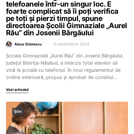
telefoanele într-un singur loc. E
foarte complicat să îi poți verifica
pe toți și pierzi timpul, spune
directoarea Școlii Gimnaziale „Aurel
Rău” din Josenii Bârgăului
9 septembrie 2024
Alexa Stănescu
Școala Gimnazială „Aurel Rău” din Josenii Bârgăului,
județul Bistrița-Năsăud, a interzis total elevilor să
vină la școală cu telefonul. În noul regulamentul de
ordine interioară, propus și aprobat de consiliul…
Vezi articolul
Știri