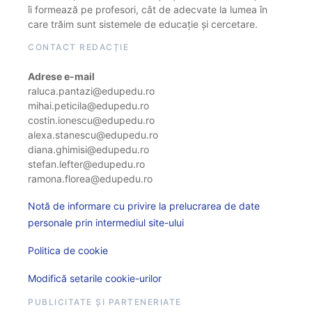
îi formează pe profesori, cât de adecvate la lumea în
care trăim sunt sistemele de educație și cercetare.
CONTACT REDACȚIE
Adrese e-mail
raluca.pantazi@edupedu.ro
mihai.peticila@edupedu.ro
costin.ionescu@edupedu.ro
alexa.stanescu@edupedu.ro
diana.ghimisi@edupedu.ro
stefan.lefter@edupedu.ro
ramona.florea@edupedu.ro
Notă de informare cu privire la prelucrarea de date
personale prin intermediul site-ului
Politica de cookie
Modifică setarile cookie-urilor
PUBLICITATE ȘI PARTENERIATE