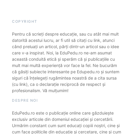
COPYRIGHT
Pentru că scrieți despre educație, sau cu atât mai mult
datorită acestui lucru, ar fi util să citați cu link, atunci
când preluați un articol, părți dintr-un articol sau o idee
care v-a inspirat. Noi, la EduPedu.ro ne-am asumat
această conduită etică și sperăm că și publicațiile cu
mult mai multă experiență vor face la fel. Ne bucurăm
că găsiți subiecte interesante pe Edupedu.ro și suntem
siguri că înțelegeți rugămintea noastră de a cita sursa
(cu link), ca o declarație reciprocă de respect și
profesionalism. Vă mulțumim!
DESPRE NOI
EduPedu.ro este o publicație online care găzduiește
exclusiv articole din domeniul educației și cercetării.
Urmărim constant cum sunt educați copiii noștri, cine și
cum face politicile din educație și cercetare, cine și cum