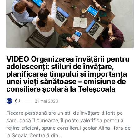
VIDEO Organizarea învățării pentru
adolescenți: stiluri de învățare,
planificarea timpului și importanța
unei vieți sănătoase – emisiune de
consiliere școlară la Teleșcoala
21 mai 2023
Ș.L.
Fiecare persoană are un stil de învățare diferit pe
care, dacă îl cunoaște, îl poate valorifica pentru a
reține eficient, spune consilierul școlar Alina Hora de
la Școala Centrală din…