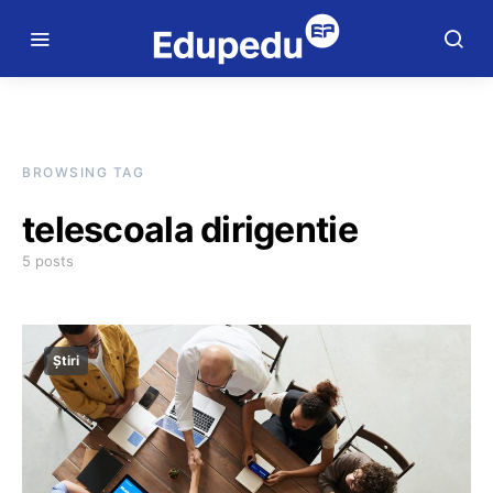
BROWSING TAG
telescoala dirigentie
5 posts
Știri