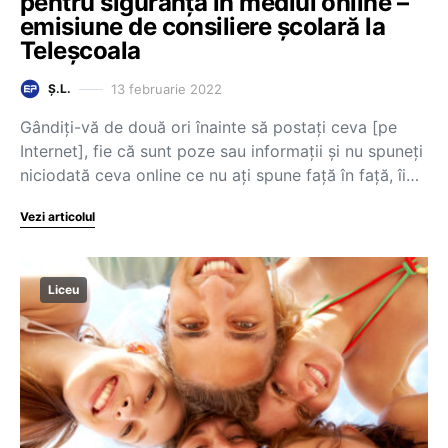
pentru siguranță în mediul online –
emisiune de consiliere școlară la
Teleșcoala
13 februarie 2022
Ș.L.
Gândiți-vă de două ori înainte să postați ceva [pe
Internet], fie că sunt poze sau informații și nu spuneți
niciodată ceva online ce nu ați spune față în față, îi…
Vezi articolul
Liceu