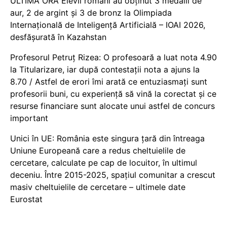
ULTIMĂ ORĂ Elevii români au obținut 3 medalii de
aur, 2 de argint și 3 de bronz la Olimpiada
Internațională de Inteligență Artificială – IOAI 2026,
desfășurată în Kazahstan
Profesorul Petruț Rizea: O profesoară a luat nota 4.90
la Titularizare, iar după contestații nota a ajuns la
8.70 / Astfel de erori îmi arată ce entuziasmați sunt
profesorii buni, cu experiență să vină la corectat și ce
resurse financiare sunt alocate unui astfel de concurs
important
Unici în UE: România este singura țară din întreaga
Uniune Europeană care a redus cheltuielile de
cercetare, calculate pe cap de locuitor, în ultimul
deceniu. Între 2015-2025, spațiul comunitar a crescut
masiv cheltuielile de cercetare – ultimele date
Eurostat