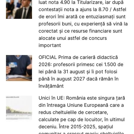
luat nota 4.90 la Titularizare, iar după
contestații nota a ajuns la 8.70 / Astfel
de erori îmi arată ce entuziasmați sunt
profesorii buni, cu experiență să vină la
corectat și ce resurse financiare sunt
alocate unui astfel de concurs
important
OFICIAL Prima de carieră didactică
2026: profesorii primesc cei 1.500 de
lei până la 31 august și îi pot folosi
până în august 2027 dacă rămân în
învățământ
Unici în UE: România este singura țară
din întreaga Uniune Europeană care a
redus cheltuielile de cercetare,
calculate pe cap de locuitor, în ultimul
deceniu. Între 2015-2025, spațiul
comunitar a crescut masiv cheltuielile