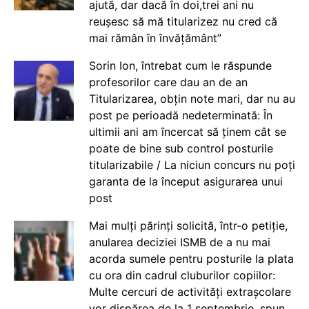
ajută, dar dacă în doi,trei ani nu
reușesc să mă titularizez nu cred că
mai rămân în învățământ”
Sorin Ion, întrebat cum le răspunde
profesorilor care dau an de an
Titularizarea, obțin note mari, dar nu au
post pe perioadă nedeterminată: În
ultimii ani am încercat să ținem cât se
poate de bine sub control posturile
titularizabile / La niciun concurs nu poți
garanta de la început asigurarea unui
post
Mai mulți părinți solicită, într-o petiție,
anularea deciziei ISMB de a nu mai
acorda sumele pentru posturile la plata
cu ora din cadrul cluburilor copiilor:
Multe cercuri de activități extrașcolare
vor dispărea de la 1 septembrie, spun