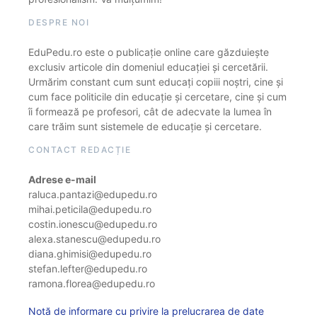
DESPRE NOI
EduPedu.ro este o publicație online care găzduiește
exclusiv articole din domeniul educației și cercetării.
Urmărim constant cum sunt educați copiii noștri, cine și
cum face politicile din educație și cercetare, cine și cum
îi formează pe profesori, cât de adecvate la lumea în
care trăim sunt sistemele de educație și cercetare.
CONTACT REDACȚIE
Adrese e-mail
raluca.pantazi@edupedu.ro
mihai.peticila@edupedu.ro
costin.ionescu@edupedu.ro
alexa.stanescu@edupedu.ro
diana.ghimisi@edupedu.ro
stefan.lefter@edupedu.ro
ramona.florea@edupedu.ro
Notă de informare cu privire la prelucrarea de date