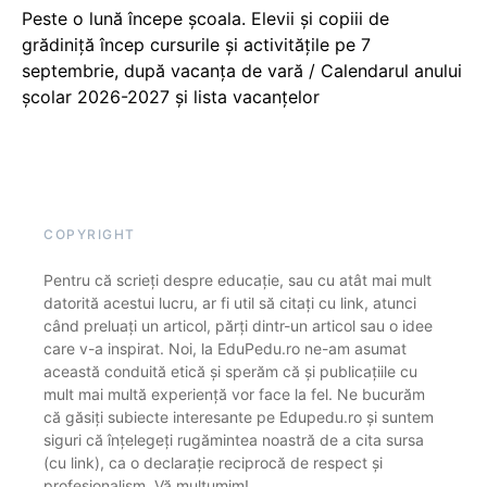
Peste o lună începe școala. Elevii și copiii de
grădiniță încep cursurile și activitățile pe 7
septembrie, după vacanța de vară / Calendarul anului
școlar 2026-2027 și lista vacanțelor
COPYRIGHT
Pentru că scrieți despre educație, sau cu atât mai mult
datorită acestui lucru, ar fi util să citați cu link, atunci
când preluați un articol, părți dintr-un articol sau o idee
care v-a inspirat. Noi, la EduPedu.ro ne-am asumat
această conduită etică și sperăm că și publicațiile cu
mult mai multă experiență vor face la fel. Ne bucurăm
că găsiți subiecte interesante pe Edupedu.ro și suntem
siguri că înțelegeți rugămintea noastră de a cita sursa
(cu link), ca o declarație reciprocă de respect și
profesionalism. Vă mulțumim!