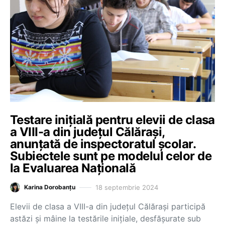
Testare iniţială pentru elevii de clasa
a VIII-a din judeţul Călăraşi,
anunțată de inspectoratul școlar.
Subiectele sunt pe modelul celor de
la Evaluarea Națională
18 septembrie 2024
Karina Dorobanțu
Elevii de clasa a VIII-a din județul Călărași participă
astăzi și mâine la testările inițiale, desfășurate sub