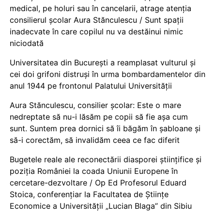
medical, pe holuri sau în cancelarii, atrage atenția
consilierul școlar Aura Stănculescu / Sunt spații
inadecvate în care copilul nu va destăinui nimic
niciodată
Universitatea din București a reamplasat vulturul și
cei doi grifoni distruși în urma bombardamentelor din
anul 1944 pe frontonul Palatului Universității
Aura Stănculescu, consilier școlar: Este o mare
nedreptate să nu-i lăsăm pe copii să fie așa cum
sunt. Suntem prea dornici să îi băgăm în șabloane și
să-i corectăm, să invalidăm ceea ce fac diferit
Bugetele reale ale reconectării diasporei științifice și
poziția României la coada Uniunii Europene în
cercetare-dezvoltare / Op Ed Profesorul Eduard
Stoica, conferențiar la Facultatea de Științe
Economice a Universității „Lucian Blaga” din Sibiu