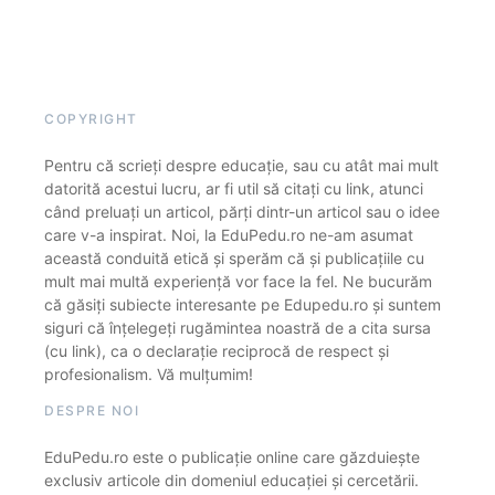
COPYRIGHT
Pentru că scrieți despre educație, sau cu atât mai mult
datorită acestui lucru, ar fi util să citați cu link, atunci
când preluați un articol, părți dintr-un articol sau o idee
care v-a inspirat. Noi, la EduPedu.ro ne-am asumat
această conduită etică și sperăm că și publicațiile cu
mult mai multă experiență vor face la fel. Ne bucurăm
că găsiți subiecte interesante pe Edupedu.ro și suntem
siguri că înțelegeți rugămintea noastră de a cita sursa
(cu link), ca o declarație reciprocă de respect și
profesionalism. Vă mulțumim!
DESPRE NOI
EduPedu.ro este o publicație online care găzduiește
exclusiv articole din domeniul educației și cercetării.