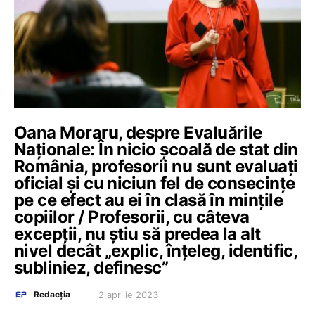
Oana Moraru, despre Evaluările
Naționale: În nicio școală de stat din
România, profesorii nu sunt evaluați
oficial și cu niciun fel de consecințe
pe ce efect au ei în clasă în mințile
copiilor / Profesorii, cu câteva
excepții, nu știu să predea la alt
nivel decât „explic, înțeleg, identific,
subliniez, definesc”
2 aprilie 2023
Redacția