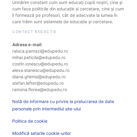
Urmărim constant cum sunt educați copiii noștri, cine și
cum face politicile din educație și cercetare, cine și cum
îi formează pe profesori, cât de adecvate la lumea în
care trăim sunt sistemele de educație și cercetare.
CONTACT REDACȚIE
Adrese e-mail
raluca.pantazi@edupedu.ro
mihai.peticila@edupedu.ro
costin.ionescu@edupedu.ro
alexa.stanescu@edupedu.ro
diana.ghimisi@edupedu.ro
stefan.lefter@edupedu.ro
ramona.florea@edupedu.ro
Notă de informare cu privire la prelucrarea de date
personale prin intermediul site-ului
Politica de cookie
Modifică setarile cookie-urilor