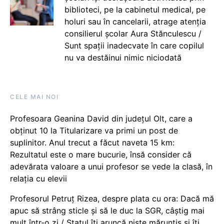
biblioteci, pe la cabinetul medical, pe
holuri sau în cancelarii, atrage atenția
consilierul școlar Aura Stănculescu /
Sunt spații inadecvate în care copilul
nu va destăinui nimic niciodată
CELE MAI NOI
Profesoara Geanina David din județul Olt, care a
obținut 10 la Titularizare va primi un post de
suplinitor. Anul trecut a făcut naveta 15 km:
Rezultatul este o mare bucurie, însă consider că
adevărata valoare a unui profesor se vede la clasă, în
relația cu elevii
Profesorul Petruț Rizea, despre plata cu ora: Dacă mă
apuc să strâng sticle și să le duc la SGR, câștig mai
mult într-o zi / Statul îți aruncă niște mărunțiș și îți