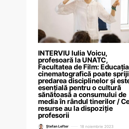
INTERVIU Iulia Voicu,
profesoară la UNATC,
Facultatea de Film: Educația
cinematografică poate spriji
predarea disciplinelor și est
esențială pentru o cultură
sănătoasă a consumului de
media în rândul tinerilor / C
resurse au la dispoziție
profesorii
18 noiembrie 2023
Ștefan Lefter