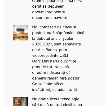
eram inspector șef. ISJ ne-a
cerut să depunem
documente pentru
decontarea navetei
Noi comasări de clase și
posturi, cu 3 săptămâni până
la debutul anului școlar
2026-2027, sunt semnalate
de Alin Badea, prim-
vicepreședinte USLI
Gorj: Ministerul o comite
grav de tot. Ne sună
directorii disperați că
oamenii rămân fără posturi.
Ce se întâmplă cu
învățătorii, cu educatorii?
Nu poate liceul tehnologic
să-i ducă pe toți elevii la un