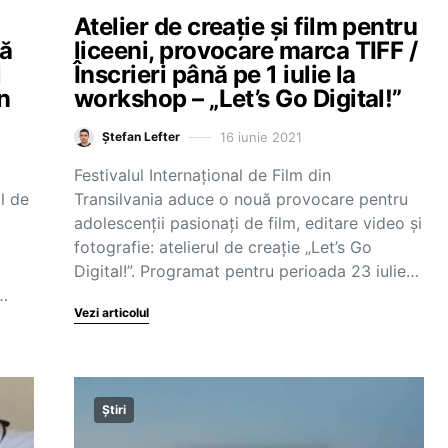
Atelier de creație și film pentru
tă
liceeni, provocare marca TIFF /
l
Înscrieri până pe 1 iulie la
n
workshop – „Let’s Go Digital!”
16 iunie 2021
Ștefan Lefter
Festivalul Internațional de Film din
l de
Transilvania aduce o nouă provocare pentru
adolescenții pasionați de film, editare video și
fotografie: atelierul de creație „Let’s Go
Digital!”. Programat pentru perioada 23 iulie…
4…
Vezi articolul
Știri