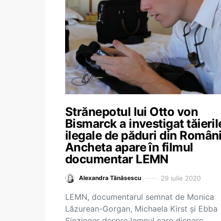
Strănepotul lui Otto von
Bismarck a investigat tăieril
ilegale de păduri din Români
Ancheta apare în filmul
documentar LEMN
29 iulie 2020
Alexandra Tănăsescu
LEMN, documentarul semnat de Monica
Lăzurean-Gorgan, Michaela Kirst și Ebba
Sinzinger despre lemnul care dispare