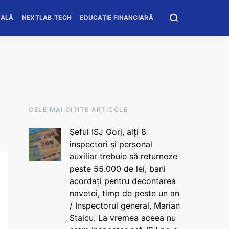
OALĂ
NEXTLAB.TECH
EDUCAȚIE FINANCIARĂ
CELE MAI CITITE ARTICOLE
Șeful ISJ Gorj, alți 8
inspectori și personal
auxiliar trebuie să returneze
peste 55.000 de lei, bani
acordați pentru decontarea
navetei, timp de peste un an
/ Inspectorul general, Marian
Staicu: La vremea aceea nu