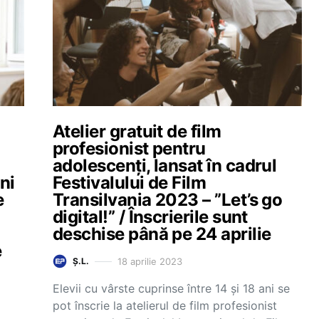
Atelier gratuit de film
profesionist pentru
adolescenți, lansat în cadrul
ni
Festivalului de Film
e
Transilvania 2023 – ”Let’s go
digital!” / Înscrierile sunt
deschise până pe 24 aprilie
e
18 aprilie 2023
Ș.L.
Elevii cu vârste cuprinse între 14 și 18 ani se
pot înscrie la atelierul de film profesionist