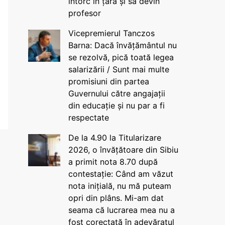
întorc în țară și să devin
profesor
Vicepremierul Tanczos
Barna: Dacă învățământul nu
se rezolvă, pică toată legea
salarizării / Sunt mai multe
promisiuni din partea
Guvernului către angajații
din educație și nu par a fi
respectate
De la 4.90 la Titularizare
2026, o învățătoare din Sibiu
a primit nota 8.70 după
contestație: Când am văzut
nota inițială, nu mă puteam
opri din plâns. Mi-am dat
seama că lucrarea mea nu a
fost corectată în adevăratul