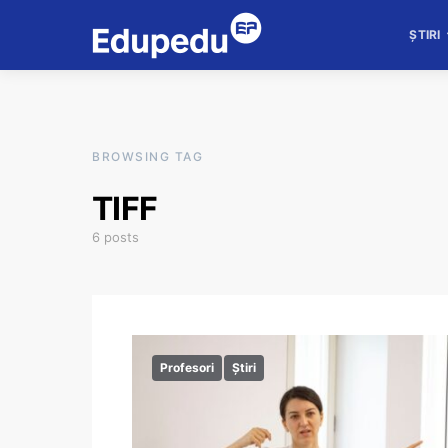
ȘTIRI
BROWSING TAG
TIFF
6 posts
Profesori
Știri