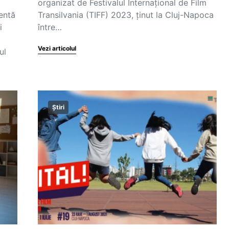
organizat de Festivalul Internațional de Film
entă
Transilvania (TIFF) 2023, ținut la Cluj-Napoca
i
între…
Vezi articolul
ul
Știri