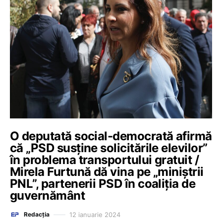
O deputată social-democrată afirmă
că „PSD susține solicitările elevilor”
în problema transportului gratuit /
Mirela Furtună dă vina pe „miniștrii
PNL”, partenerii PSD în coaliția de
guvernământ
12 ianuarie 2024
Redacția