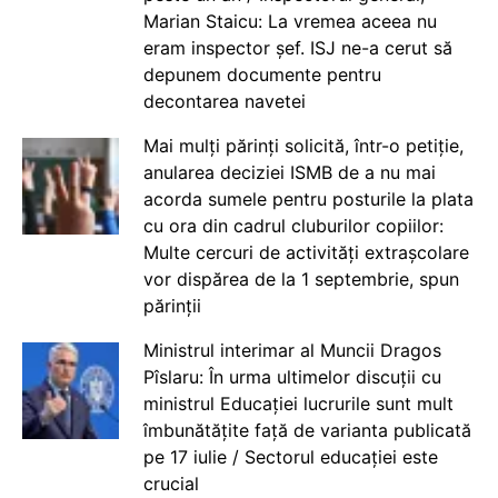
Marian Staicu: La vremea aceea nu
eram inspector șef. ISJ ne-a cerut să
depunem documente pentru
decontarea navetei
Mai mulți părinți solicită, într-o petiție,
anularea deciziei ISMB de a nu mai
acorda sumele pentru posturile la plata
cu ora din cadrul cluburilor copiilor:
Multe cercuri de activități extrașcolare
vor dispărea de la 1 septembrie, spun
părinții
Ministrul interimar al Muncii Dragos
Pîslaru: În urma ultimelor discuții cu
ministrul Educației lucrurile sunt mult
îmbunătățite față de varianta publicată
pe 17 iulie / Sectorul educației este
crucial