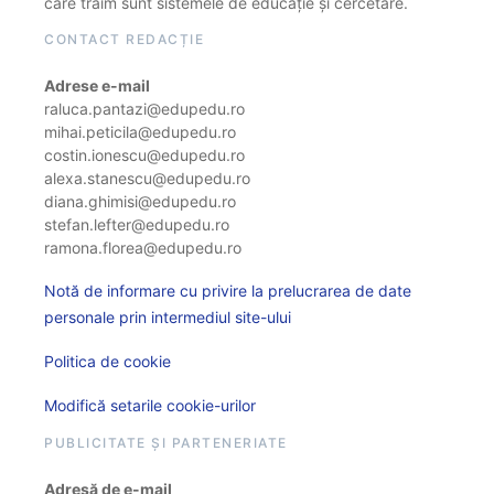
care trăim sunt sistemele de educație și cercetare.
CONTACT REDACȚIE
Adrese e-mail
raluca.pantazi@edupedu.ro
mihai.peticila@edupedu.ro
costin.ionescu@edupedu.ro
alexa.stanescu@edupedu.ro
diana.ghimisi@edupedu.ro
stefan.lefter@edupedu.ro
ramona.florea@edupedu.ro
Notă de informare cu privire la prelucrarea de date
personale prin intermediul site-ului
Politica de cookie
Modifică setarile cookie-urilor
PUBLICITATE ȘI PARTENERIATE
Adresă de e-mail