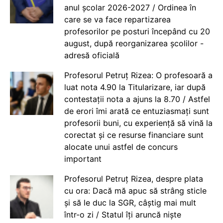
anul școlar 2026-2027 / Ordinea în
care se va face repartizarea
profesorilor pe posturi începând cu 20
august, după reorganizarea școlilor -
adresă oficială
Profesorul Petruț Rizea: O profesoară a
luat nota 4.90 la Titularizare, iar după
contestații nota a ajuns la 8.70 / Astfel
de erori îmi arată ce entuziasmați sunt
profesorii buni, cu experiență să vină la
corectat și ce resurse financiare sunt
alocate unui astfel de concurs
important
Profesorul Petruț Rizea, despre plata
cu ora: Dacă mă apuc să strâng sticle
și să le duc la SGR, câștig mai mult
într-o zi / Statul îți aruncă niște