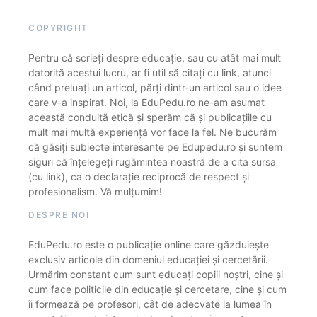
COPYRIGHT
Pentru că scrieți despre educație, sau cu atât mai mult
datorită acestui lucru, ar fi util să citați cu link, atunci
când preluați un articol, părți dintr-un articol sau o idee
care v-a inspirat. Noi, la EduPedu.ro ne-am asumat
această conduită etică și sperăm că și publicațiile cu
mult mai multă experiență vor face la fel. Ne bucurăm
că găsiți subiecte interesante pe Edupedu.ro și suntem
siguri că înțelegeți rugămintea noastră de a cita sursa
(cu link), ca o declarație reciprocă de respect și
profesionalism. Vă mulțumim!
DESPRE NOI
EduPedu.ro este o publicație online care găzduiește
exclusiv articole din domeniul educației și cercetării.
Urmărim constant cum sunt educați copiii noștri, cine și
cum face politicile din educație și cercetare, cine și cum
îi formează pe profesori, cât de adecvate la lumea în