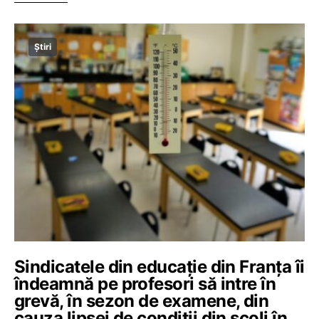
Știri
Sindicatele din educație din Franța îi
îndeamnă pe profesori să intre în
grevă, în sezon de examene, din
cauza lipsei de condiții din școli în