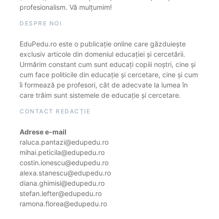
profesionalism. Vă mulțumim!
DESPRE NOI
EduPedu.ro este o publicație online care găzduiește
exclusiv articole din domeniul educației și cercetării.
Urmărim constant cum sunt educați copiii noștri, cine și
cum face politicile din educație și cercetare, cine și cum
îi formează pe profesori, cât de adecvate la lumea în
care trăim sunt sistemele de educație și cercetare.
CONTACT REDACȚIE
Adrese e-mail
raluca.pantazi@edupedu.ro
mihai.peticila@edupedu.ro
costin.ionescu@edupedu.ro
alexa.stanescu@edupedu.ro
diana.ghimisi@edupedu.ro
stefan.lefter@edupedu.ro
ramona.florea@edupedu.ro