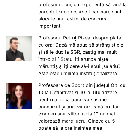
profesorii buni, cu experiență să vină la
corectat și ce resurse financiare sunt
alocate unui astfel de concurs
important
Profesorul Petruț Rizea, despre plata
cu ora: Dacă mă apuc să strâng sticle
și să le duc la SGR, câștig mai mult
într-o zi / Statul îți aruncă niște
mărunțiș și îți cere să-i spui „salariu”.
Asta este umilință instituționalizată
Profesoară de Sport din județul Olt, cu
10 la Definitivat și 10 la Titularizare
pentru a doua oară, va susține
concursul și anul viitor: Dacă nu dau
examen anul viitor, nota 10 nu mai
valorează mare lucru. Cineva cu 5
poate să ia ore înaintea mea