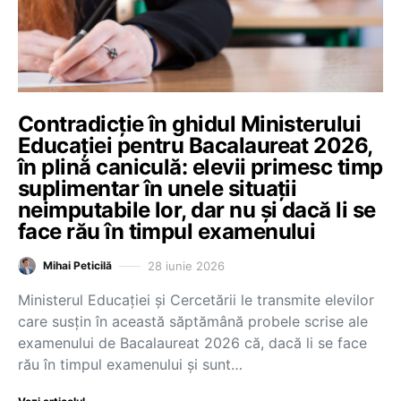
Contradicție în ghidul Ministerului
Educației pentru Bacalaureat 2026,
în plină caniculă: elevii primesc timp
suplimentar în unele situații
neimputabile lor, dar nu și dacă li se
face rău în timpul examenului
28 iunie 2026
Mihai Peticilă
Ministerul Educației și Cercetării le transmite elevilor
care susțin în această săptămână probele scrise ale
examenului de Bacalaureat 2026 că, dacă li se face
rău în timpul examenului și sunt…