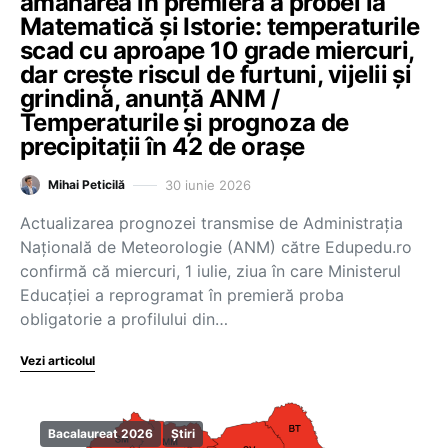
amânarea în premieră a probei la
Matematică și Istorie: temperaturile
scad cu aproape 10 grade miercuri,
dar crește riscul de furtuni, vijelii și
grindină, anunță ANM /
Temperaturile și prognoza de
precipitații în 42 de orașe
30 iunie 2026
Mihai Peticilă
Actualizarea prognozei transmise de Administrația
Națională de Meteorologie (ANM) către Edupedu.ro
confirmă că miercuri, 1 iulie, ziua în care Ministerul
Educației a reprogramat în premieră proba
obligatorie a profilului din…
Vezi articolul
Bacalaureat 2026
Știri