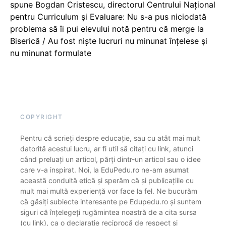
spune Bogdan Cristescu, directorul Centrului Național
pentru Curriculum și Evaluare: Nu s-a pus niciodată
problema să îi pui elevului notă pentru că merge la
Biserică / Au fost niște lucruri nu minunat înțelese și
nu minunat formulate
COPYRIGHT
Pentru că scrieți despre educație, sau cu atât mai mult
datorită acestui lucru, ar fi util să citați cu link, atunci
când preluați un articol, părți dintr-un articol sau o idee
care v-a inspirat. Noi, la EduPedu.ro ne-am asumat
această conduită etică și sperăm că și publicațiile cu
mult mai multă experiență vor face la fel. Ne bucurăm
că găsiți subiecte interesante pe Edupedu.ro și suntem
siguri că înțelegeți rugămintea noastră de a cita sursa
(cu link), ca o declarație reciprocă de respect și