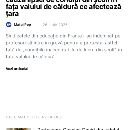
fața valului de căldură ce afectează
țara
26 iunie 2026
Matei Pop
Sindicatele din educație din Franța i-au îndemnat pe
profesori să intre în grevă pentru a protesta, astfel,
față de „condițiile inacceptabile de lucru din școli”, în
fața valului de căldură…
Vezi articolul
CELE MAI CITITE ARTICOLE
Profesoara Geanina David din județul