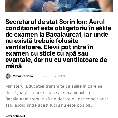
Secretarul de stat Sorin Ion: Aerul
condiționat este obligatoriu în sălile
de examen la Bacalaureat, iar unde
nu există trebuie folosite
ventilatoare. Elevii pot intra în
examen cu sticle cu apă sau
evantaie, dar nu cu ventilatoare de
mână
26 iunie 2026
Mihai Peticilă
Ministerul Educației transmite că sălile în care se
desfășoară probele scrise ale examenului de
Bacalaureat trebuie să fie dotate cu aer condiționat
sau, acolo unde acest lucru nu este posibil,…
Vezi articolul