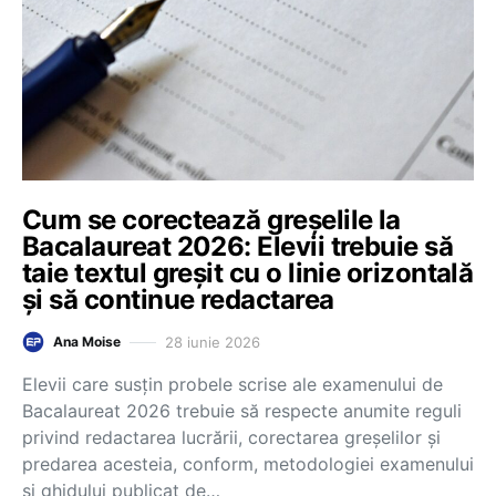
Cum se corectează greșelile la
Bacalaureat 2026: Elevii trebuie să
taie textul greșit cu o linie orizontală
și să continue redactarea
28 iunie 2026
Ana Moise
Elevii care susțin probele scrise ale examenului de
Bacalaureat 2026 trebuie să respecte anumite reguli
privind redactarea lucrării, corectarea greșelilor și
predarea acesteia, conform, metodologiei examenului
și ghidului publicat de…