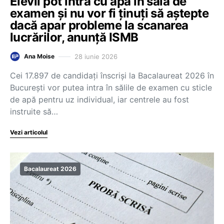
Elevii pot intra cu apă în sala de
examen și nu vor fi ținuți să aștepte
dacă apar probleme la scanarea
lucrărilor, anunță ISMB
28 iunie 2026
Ana Moise
Cei 17.897 de candidați înscriși la Bacalaureat 2026 în
București vor putea intra în sălile de examen cu sticle
de apă pentru uz individual, iar centrele au fost
instruite să…
Vezi articolul
Bacalaureat 2026