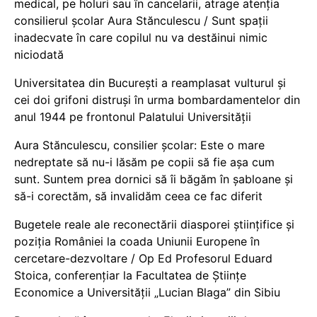
medical, pe holuri sau în cancelarii, atrage atenția
consilierul școlar Aura Stănculescu / Sunt spații
inadecvate în care copilul nu va destăinui nimic
niciodată
Universitatea din București a reamplasat vulturul și
cei doi grifoni distruși în urma bombardamentelor din
anul 1944 pe frontonul Palatului Universității
Aura Stănculescu, consilier școlar: Este o mare
nedreptate să nu-i lăsăm pe copii să fie așa cum
sunt. Suntem prea dornici să îi băgăm în șabloane și
să-i corectăm, să invalidăm ceea ce fac diferit
Bugetele reale ale reconectării diasporei științifice și
poziția României la coada Uniunii Europene în
cercetare-dezvoltare / Op Ed Profesorul Eduard
Stoica, conferențiar la Facultatea de Științe
Economice a Universității „Lucian Blaga” din Sibiu