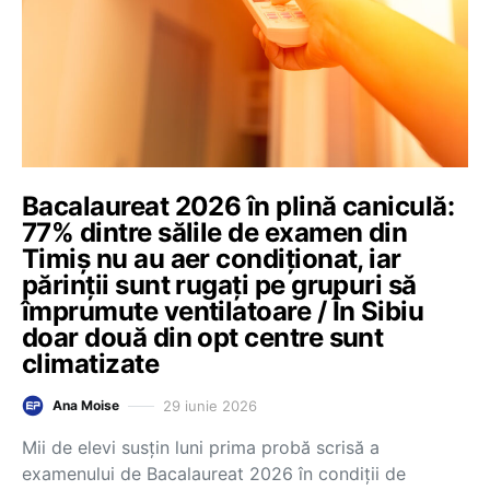
Bacalaureat 2026 în plină caniculă:
77% dintre sălile de examen din
Timiș nu au aer condiționat, iar
părinții sunt rugați pe grupuri să
împrumute ventilatoare / În Sibiu
doar două din opt centre sunt
climatizate
29 iunie 2026
Ana Moise
Mii de elevi susțin luni prima probă scrisă a
examenului de Bacalaureat 2026 în condiții de