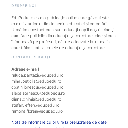
DESPRE NOI
EduPedu.ro este o publicație online care găzduiește
exclusiv articole din domeniul educației și cercetării.
Urmărim constant cum sunt educați copiii noștri, cine și
cum face politicile din educație și cercetare, cine și cum
îi formează pe profesori, cât de adecvate la lumea în
care trăim sunt sistemele de educație și cercetare.
CONTACT REDACȚIE
Adrese e-mail
raluca.pantazi@edupedu.ro
mihai.peticila@edupedu.ro
costin.ionescu@edupedu.ro
alexa.stanescu@edupedu.ro
diana.ghimisi@edupedu.ro
stefan.lefter@edupedu.ro
ramona.florea@edupedu.ro
Notă de informare cu privire la prelucrarea de date