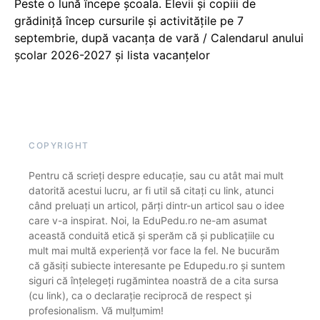
Peste o lună începe școala. Elevii și copiii de
grădiniță încep cursurile și activitățile pe 7
septembrie, după vacanța de vară / Calendarul anului
școlar 2026-2027 și lista vacanțelor
COPYRIGHT
Pentru că scrieți despre educație, sau cu atât mai mult
datorită acestui lucru, ar fi util să citați cu link, atunci
când preluați un articol, părți dintr-un articol sau o idee
care v-a inspirat. Noi, la EduPedu.ro ne-am asumat
această conduită etică și sperăm că și publicațiile cu
mult mai multă experiență vor face la fel. Ne bucurăm
că găsiți subiecte interesante pe Edupedu.ro și suntem
siguri că înțelegeți rugămintea noastră de a cita sursa
(cu link), ca o declarație reciprocă de respect și
profesionalism. Vă mulțumim!