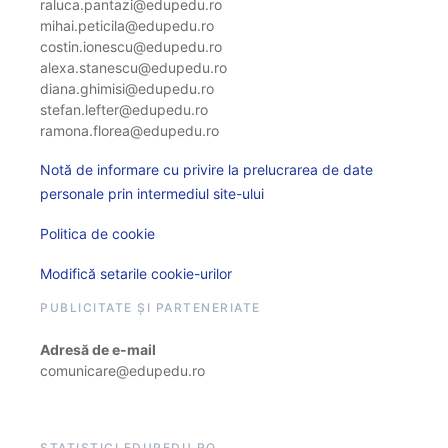
raluca.pantazi@edupedu.ro
mihai.peticila@edupedu.ro
costin.ionescu@edupedu.ro
alexa.stanescu@edupedu.ro
diana.ghimisi@edupedu.ro
stefan.lefter@edupedu.ro
ramona.florea@edupedu.ro
Notă de informare cu privire la prelucrarea de date
personale prin intermediul site-ului
Politica de cookie
Modifică setarile cookie-urilor
PUBLICITATE ȘI PARTENERIATE
Adresă de e-mail
comunicare@edupedu.ro
STATISTICI EDUPEDU.RO