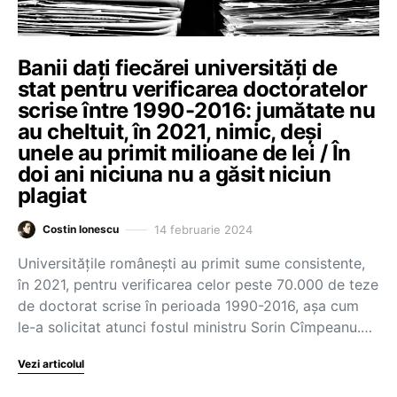
Banii dați fiecărei universități de
stat pentru verificarea doctoratelor
scrise între 1990-2016: jumătate nu
au cheltuit, în 2021, nimic, deși
unele au primit milioane de lei / În
doi ani niciuna nu a găsit niciun
plagiat
14 februarie 2024
Costin Ionescu
Universitățile românești au primit sume consistente,
în 2021, pentru verificarea celor peste 70.000 de teze
de doctorat scrise în perioada 1990-2016, așa cum
le-a solicitat atunci fostul ministru Sorin Cîmpeanu.…
Vezi articolul