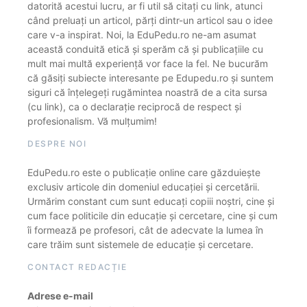
datorită acestui lucru, ar fi util să citați cu link, atunci
când preluați un articol, părți dintr-un articol sau o idee
care v-a inspirat. Noi, la EduPedu.ro ne-am asumat
această conduită etică și sperăm că și publicațiile cu
mult mai multă experiență vor face la fel. Ne bucurăm
că găsiți subiecte interesante pe Edupedu.ro și suntem
siguri că înțelegeți rugămintea noastră de a cita sursa
(cu link), ca o declarație reciprocă de respect și
profesionalism. Vă mulțumim!
DESPRE NOI
EduPedu.ro este o publicație online care găzduiește
exclusiv articole din domeniul educației și cercetării.
Urmărim constant cum sunt educați copiii noștri, cine și
cum face politicile din educație și cercetare, cine și cum
îi formează pe profesori, cât de adecvate la lumea în
care trăim sunt sistemele de educație și cercetare.
CONTACT REDACȚIE
Adrese e-mail