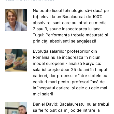
Nu poate liceul tehnologic să-i ducă pe
toți elevii la un Bacalaureat de 100%
absolvire, sunt care au intrat cu media
2 sau 3, spune inspectoarea Iuliana
Țugui: Performanța trebuie măsurată și
prin câți absolvenți se angajează
Evoluția salariilor profesorilor din
România nu se încadrează în niciun
model european - analiză Eurydice:
salariul crește doar 25 de ani în timpul
carierei, dar procesul e între statele cu
venituri mari pentru profesori încă de
la începutul carierei și cele cu cele mai
mici salarii
Daniel David: Bacalaureatul nu ar trebui
să fie folosit ca mijloc de intrare la