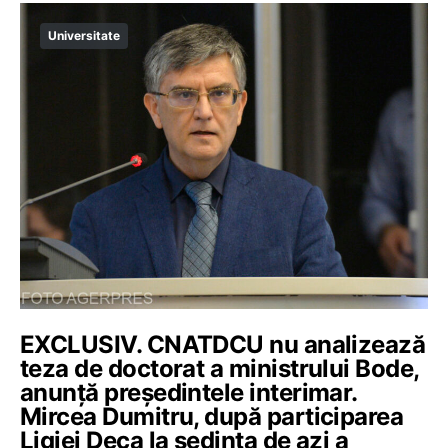
Universitate
EXCLUSIV. CNATDCU nu analizează
teza de doctorat a ministrului Bode,
anunță președintele interimar.
Mircea Dumitru, după participarea
Ligiei Deca la ședința de azi a