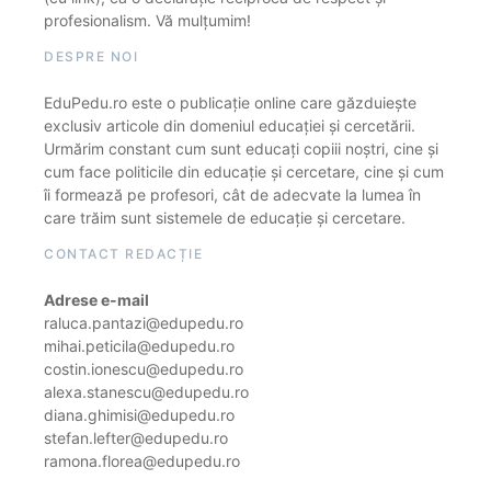
profesionalism. Vă mulțumim!
DESPRE NOI
EduPedu.ro este o publicație online care găzduiește
exclusiv articole din domeniul educației și cercetării.
Urmărim constant cum sunt educați copiii noștri, cine și
cum face politicile din educație și cercetare, cine și cum
îi formează pe profesori, cât de adecvate la lumea în
care trăim sunt sistemele de educație și cercetare.
CONTACT REDACȚIE
Adrese e-mail
raluca.pantazi@edupedu.ro
mihai.peticila@edupedu.ro
costin.ionescu@edupedu.ro
alexa.stanescu@edupedu.ro
diana.ghimisi@edupedu.ro
stefan.lefter@edupedu.ro
ramona.florea@edupedu.ro