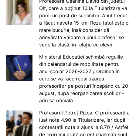
Profesoara Geanina David din județul
Olt, care a obținut 10 la Titularizare va
primi un post de suplinitor. Anul trecut
a făcut naveta 15 km: Rezultatul este o
mare bucurie, însă consider că
adevărata valoare a unui profesor se
vede la clasă, în relația cu elevii
Ministerul Educației schimbă regulile
din calendarul de mobilitate pentru
anul școlar 2026-2027 / Ordinea în
care se va face repartizarea
profesorilor pe posturi începând cu 20
august, după reorganizarea școlilor -
adresă oficială
Profesorul Petruț Rizea: O profesoară a
luat nota 4.90 la Titularizare, iar după
contestații nota a ajuns la 8.70 / Astfel
de erori îmi arată ce entuziasmați sunt