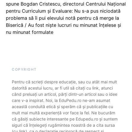
spune Bogdan Cristescu, directorul Centrului Național
pentru Curriculum și Evaluare: Nu s-a pus niciodată
problema să îi pui elevului notă pentru că merge la
Biserică / Au fost niște lucruri nu minunat înțelese și
nu minunat formulate
COPYRIGHT
Pentru că scrieți despre educație, sau cu atât mai mult
datorită acestui lucru, ar fi util să citați cu link, atunci
când preluați un articol, părți dintr-un articol sau o idee
care v-a inspirat. Noi, la EduPedu.ro ne-am asumat
această conduită etică și sperăm că și publicațiile cu
mult mai multă experiență vor face la fel. Ne bucurăm
că găsiți subiecte interesante pe Edupedu.ro și suntem
siguri că înțelegeți rugămintea noastră de a cita sursa
(cu link), ca o declarație reciprocă de respect și