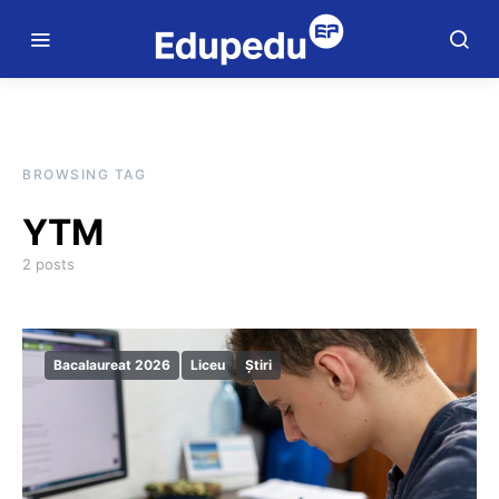
BROWSING TAG
YTM
2 posts
Bacalaureat 2026
Liceu
Știri