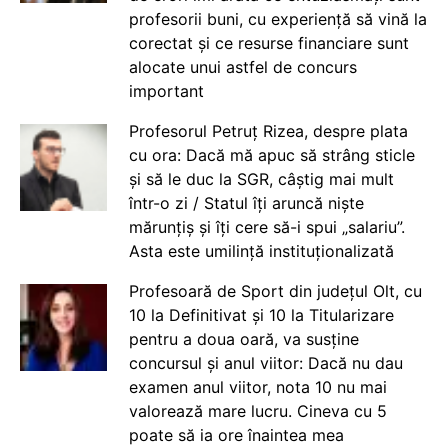
profesorii buni, cu experiență să vină la
corectat și ce resurse financiare sunt
alocate unui astfel de concurs
important
Profesorul Petruț Rizea, despre plata
cu ora: Dacă mă apuc să strâng sticle
și să le duc la SGR, câștig mai mult
într-o zi / Statul îți aruncă niște
mărunțiș și îți cere să-i spui „salariu”.
Asta este umilință instituționalizată
Profesoară de Sport din județul Olt, cu
10 la Definitivat și 10 la Titularizare
pentru a doua oară, va susține
concursul și anul viitor: Dacă nu dau
examen anul viitor, nota 10 nu mai
valorează mare lucru. Cineva cu 5
poate să ia ore înaintea mea