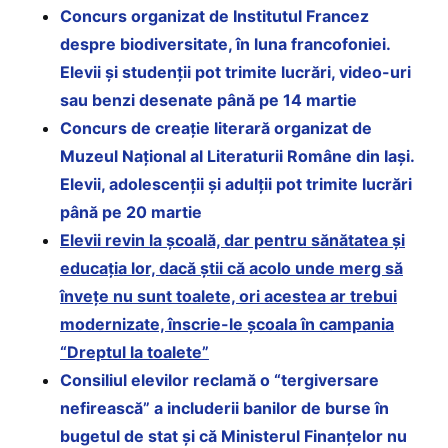
Concurs organizat de Institutul Francez
despre biodiversitate, în luna francofoniei.
Elevii și studenții pot trimite lucrări, video-uri
sau benzi desenate până pe 14 martie
Concurs de creație literară organizat de
Muzeul Național al Literaturii Române din Iași.
Elevii, adolescenții și adulții pot trimite lucrări
până pe 20 martie
Elevii revin la școală, dar pentru sănătatea și
educația lor, dacă știi că acolo unde merg să
învețe nu sunt toalete, ori acestea ar trebui
modernizate, înscrie-le școala în campania
“Dreptul la toalete”
Consiliul elevilor reclamă o “tergiversare
nefirească” a includerii banilor de burse în
bugetul de stat și că Ministerul Finanțelor nu