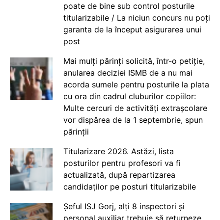
poate de bine sub control posturile
titularizabile / La niciun concurs nu poți
garanta de la început asigurarea unui
post
Mai mulți părinți solicită, într-o petiție,
anularea deciziei ISMB de a nu mai
acorda sumele pentru posturile la plata
cu ora din cadrul cluburilor copiilor:
Multe cercuri de activități extrașcolare
vor dispărea de la 1 septembrie, spun
părinții
Titularizare 2026. Astăzi, lista
posturilor pentru profesori va fi
actualizată, după repartizarea
candidaților pe posturi titularizabile
Șeful ISJ Gorj, alți 8 inspectori și
personal auxiliar trebuie să returneze