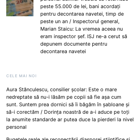
peste 55.000 de lei, bani acordați
pentru decontarea navetei, timp de
peste un an / Inspectorul general,
Marian Staicu: La vremea aceea nu
eram inspector șef. ISJ ne-a cerut să
depunem documente pentru
decontarea navetei
CELE MAI NOI
Aura Stănculescu, consilier școlar: Este o mare
nedreptate să nu-i lăsăm pe copii să fie așa cum
sunt. Suntem prea dornici să îi băgăm în șabloane și
să-i corectăm / Dorința noastră de a-i aduce pe toți
la anumite standarde ar putea duce la pierderi la nivel
personal
Bugetele reale ale reconectării diasporei științifice și