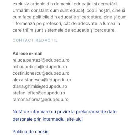
exclusiv articole din domeniul educației și cercetării.
Urmărim constant cum sunt educați copiii noștri, cine și
cum face politicile din educație și cercetare, cine și cum
îi formează pe profesori, cât de adecvate la lumea în
care trăim sunt sistemele de educație și cercetare.
CONTACT REDACȚIE
Adrese e-mail
raluca.pantazi@edupedu.ro
mihai.peticila@edupedu.ro
costin.ionescu@edupedu.ro
alexa.stanescu@edupedu.ro
diana.ghimisi@edupedu.ro
stefan.lefter@edupedu.ro
ramona.florea@edupedu.ro
Notă de informare cu privire la prelucrarea de date
personale prin intermediul site-ului
Politica de cookie