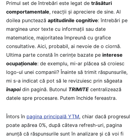
Primul set de întrebări este legat de
trăsături
comportamentale
, reacții și apreciere de sine. Al
doilea punctează
aptitudinile cognitive
: întrebări pe
marginea unor texte cu informații sau date
matematice, majoritatea împreună cu grafice
consultative. Aici, probabil, ai nevoie de o ciornă.
Ultima parte constă în cerințe bazate pe
interese
ocupaționale
: de exemplu, mi-ar plăcea să croiesc
logo-ul unei companii? Înainte să trimit răspunsurile,
mi s-a indicat că pot să le revizuiesc prin săgeata
înapoi
din pagină. Butonul
TRIMITE
centralizează
datele spre procesare. Putem închide fereastra.
Întors în
pagina principală YTM
, chiar dacă progresul
poate apărea 0%, după câteva refresh-uri, pagina
anunță că răspunsurile sunt în analizare și că voi fi