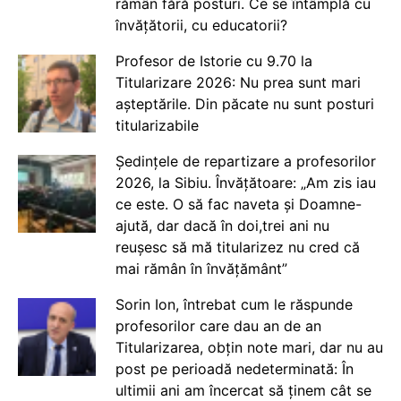
rămân fără posturi. Ce se întâmplă cu
învățătorii, cu educatorii?
Profesor de Istorie cu 9.70 la
Titularizare 2026: Nu prea sunt mari
așteptările. Din păcate nu sunt posturi
titularizabile
Ședințele de repartizare a profesorilor
2026, la Sibiu. Învățătoare: „Am zis iau
ce este. O să fac naveta și Doamne-
ajută, dar dacă în doi,trei ani nu
reușesc să mă titularizez nu cred că
mai rămân în învățământ”
Sorin Ion, întrebat cum le răspunde
profesorilor care dau an de an
Titularizarea, obțin note mari, dar nu au
post pe perioadă nedeterminată: În
ultimii ani am încercat să ținem cât se