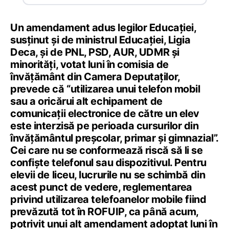
Un amendament adus legilor Educației,
susținut și de ministrul Educației, Ligia
Deca, și de PNL, PSD, AUR, UDMR și
minorități, votat luni în comisia de
învățământ din Camera Deputaților,
prevede că “utilizarea unui telefon mobil
sau a oricărui alt echipament de
comunicații electronice de către un elev
este interzisă pe perioada cursurilor din
învățământul preșcolar, primar și gimnazial”.
Cei care nu se conformează riscă să li se
confiște telefonul sau dispozitivul. Pentru
elevii de liceu, lucrurile nu se schimbă din
acest punct de vedere, reglementarea
privind utilizarea telefoanelor mobile fiind
prevăzută tot în ROFUIP, ca până acum,
potrivit unui alt amendament adoptat luni în