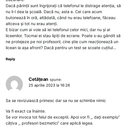
Dacă părinții sunt îngrijorați că telefonul le distrage atenția, să
nu li-l dea la școală. Dacă nu, asta e. Cei care acum
butonează în oră, altădată, când nu erau telefoane, făceau
altceva și tot nu erau atenți.
E bizar cum ai voie să iei telefonul celor mici, dar nu și al
liceenilor. Tocmai ei stau lipiți de ecrane. Poate s-au gândit să
ne protejeze pe noi profesorii; cine știe cum reacționează un
licean la așa afront? Dacă pentru un test se scoate cuțitul…
Reply
Cetățean
spune:
25 aprilie 2023 la 16:26
Sa se revizuiască primesc dar sa nu se schimbe nimic
Va fi exact ca înainte.
Se vor invoca tot felul de exceptii. Apoi vor fi ,, dați exemplu”
câțiva ,, profesori bezmetici” care aplică legea.