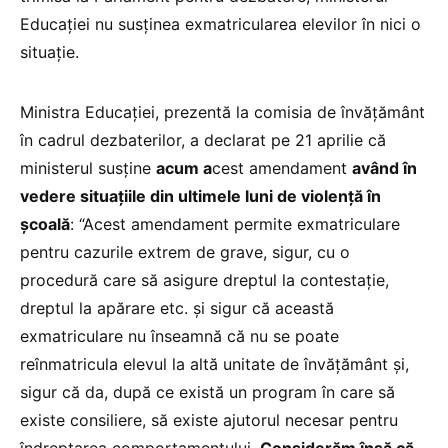
Educației nu susținea exmatricularea elevilor în nici o
situație.
Ministra Educației, prezentă la comisia de învățământ
în cadrul dezbaterilor, a declarat pe 21 aprilie că
ministerul susține
acum a
cest amendament
având în
vedere situaţiile din ultimele luni de violenţă în
şcoală
: “Acest amendament permite exmatriculare
pentru cazurile extrem de grave, sigur, cu o
procedură care să asigure dreptul la contestaţie,
dreptul la apărare etc. şi sigur că această
exmatriculare nu înseamnă că nu se poate
reînmatricula elevul la altă unitate de învăţământ şi,
sigur că da, după ce există un program în care să
existe consiliere, să existe ajutorul necesar pentru
îndreptarea comportamentului.
Considerăm însă că,